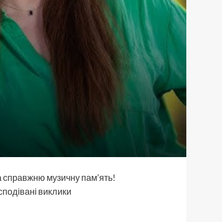
 та справжню музичну пам’ять!
есподівані виклики