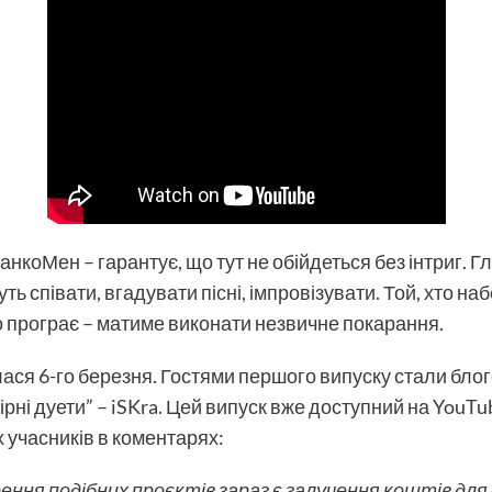
нкоМен – гарантує, що тут не обійдеться без інтриг. Гл
ь співати, вгадувати пісні, імпровізувати. Той, хто наб
то програє – матиме виконати незвичне покарання.
ася 6-го березня. Гостями першого випуску стали бло
і дуети” – iSKra. Цей випуск вже доступний на YouTub
 учасників в коментарях:
ня подібних проєктів зараз є залучення коштів для о