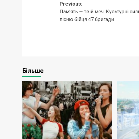
Post
Previous:
Пам’ять — твій меч: Культурні си
navigation
пісню бійця 47 бригади
Більше