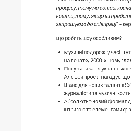
процесу, тому ми готові крича
кошти, тому, якщо ви предста
запрошуємо до співпраці
” – ке
Що робить шоу особливим?
Музичні подорожі у часі! Тут
на початку 2000-х. Тому гляд
Популяризація української м
Але цей проєкт нагадує, що м
Шанс для нових талантів! Уч
журналісти та музичні крити
Абсолютно новий формат для
інтригою та елементами фіз