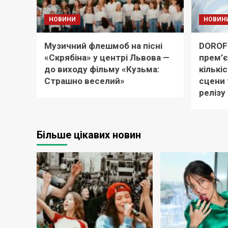
НОВИНИ
НОВИН
Музичний флешмоб на пісні
DOROF
«Скрябіна» у центрі Львова —
прем’є
до виходу фільму «Кузьма:
кількіс
Страшно веселий»
сцени 
релізу
Більше цікавих новин