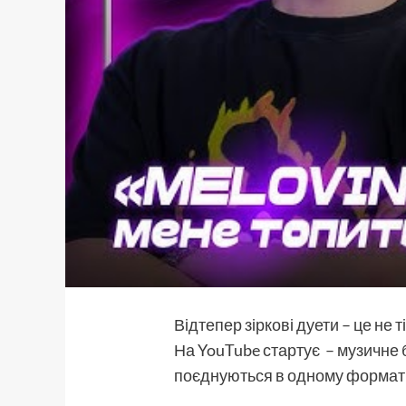
Відтепер зіркові дуети – це не
На YouTube стартує – музичне
поєднуються в одному форматі