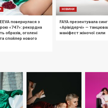
И
НОВИНИ
EEVA повернулася з
FAYA презентувала синг
рою «747»: рекордна
«Арівідерчі» — танцюва
ть образів, оголені
маніфест жіночої сили
та спойлер нового