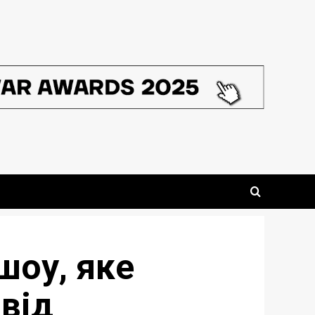
шоу, яке
від