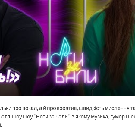
 тільки про вокал, а й про креатив, швидкість мислення
 батл-шоу шоу
“Ноти за бали”
, в якому музика, гумор і н
.