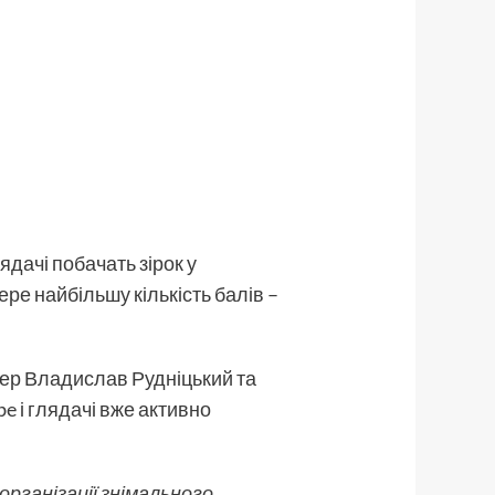
ядачі побачать зірок у
ере найбільшу кількість балів –
гер Владислав Рудніцький та
e і глядачі вже активно
рганізації знімального