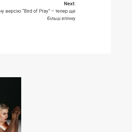
Next:
у версію “Bird of Pray” – тепер ще
більш епічну