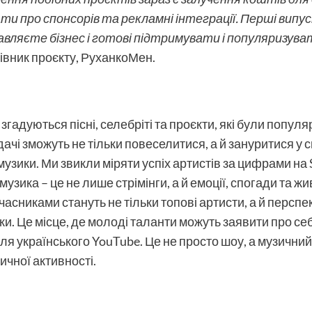
ти про спонсорів та рекламні інтеграції. Перші випу
вляєте бізнес і готові підтримувати і популяризуват
рівник проєкту, РуханкоМен.
 згадуються пісні, селебріті та проєкти, які були популя
ачі зможуть не тільки повеселитися, а й зануритися у св
узики. Ми звикли міряти успіх артистів за цифрами на 
узика – це не лише стрімінги, а й емоції, спогади та ж
асниками стануть не тільки топові артисти, а й перспек
ки. Це місце, де молоді таланти можуть заявити про себ
 українського YouTube. Це не просто шоу, а музичний 
ичної активності.