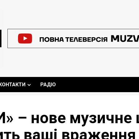
КОНТАКТИ
РАДІО
» – нове музичне 
ть ваші враження 