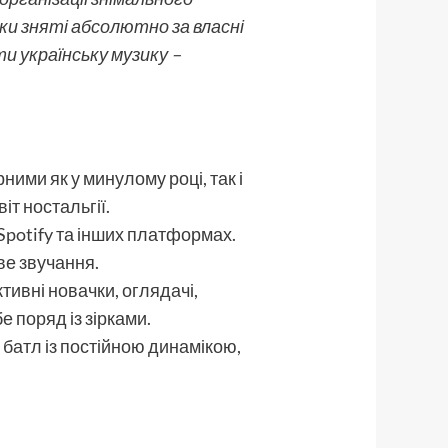
ски зняті абсолютно за власні
и українську музику –
рними як у минулому році, так і
іт ностальгії.
Spotify та інших платформах.
иве звучання.
тивні новачки, оглядачі,
е поряд із зірками.
батл із постійною динамікою,