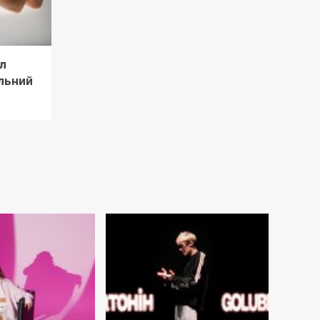
л
льний