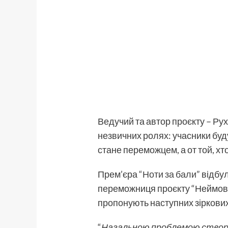
Ведучий та автор проєкту – Руха
незвичних ролях: учасники будут
стане переможцем, а от той, х
Прем’єра
“Ноти за бали”
відбул
переможниця проєкту “Неймовірн
пропонують наступних зіркових
“
Нагальною проблемою створен