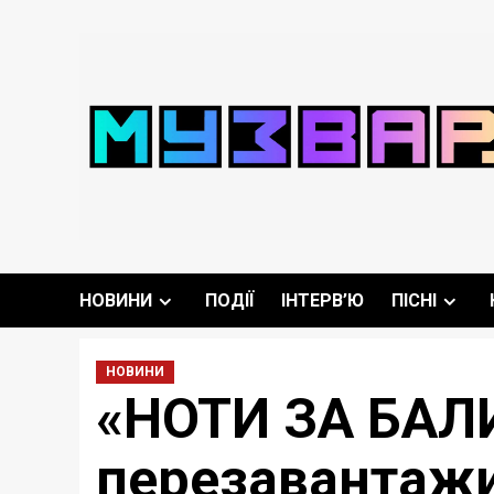
Перейти
до
вмісту
НОВИНИ
ПОДІЇ
ІНТЕРВ’Ю
ПІСНІ
НОВИНИ
«НОТИ ЗА БАЛИ
перезавантажи