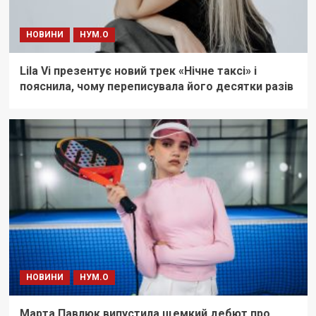
НОВИНИ
НУМ.О
Lila Vi презентує новий трек «Нічне таксі» і
пояснила, чому переписувала його десятки разів
НОВИНИ
НУМ.О
Марта Павлюк випустила щемкий дебют про