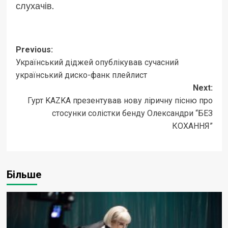
слухачів.
Post
Previous:
Український діджей опублікував сучасний
navigation
український диско-фанк плейлист
Next:
Гурт KAZKA презентував нову ліричну пісню про
стосунки солістки бенду Олександри “БЕЗ
КОХАННЯ”
Більше