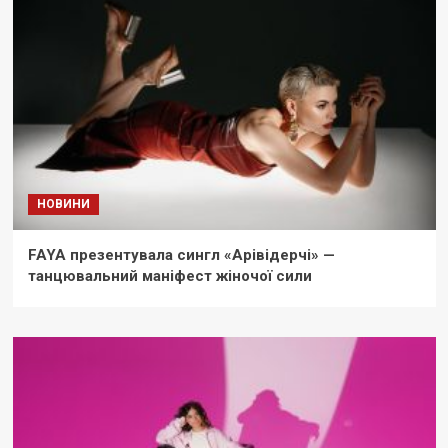
НОВИНИ
FAYA презентувала сингл «Арівідерчі» —
танцювальний маніфест жіночої сили