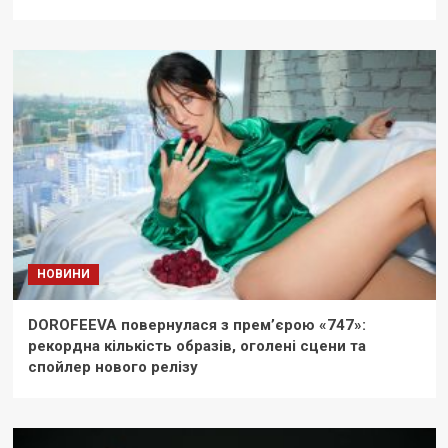
НОВИНИ
DOROFEEVA повернулася з прем’єрою «747»:
рекордна кількість образів, оголені сцени та
спойлер нового релізу