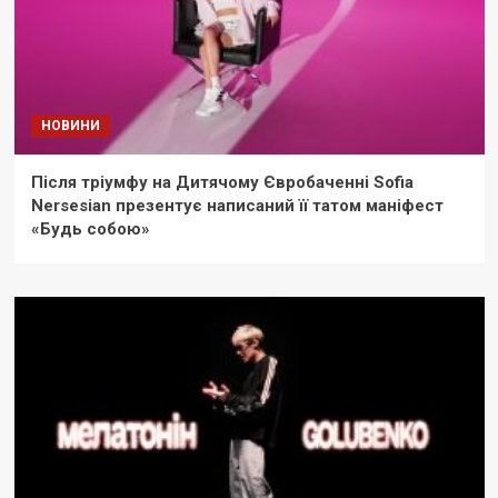
НОВИНИ
Після тріумфу на Дитячому Євробаченні Sofia
Nersesian презентує написаний її татом маніфест
«Будь собою»