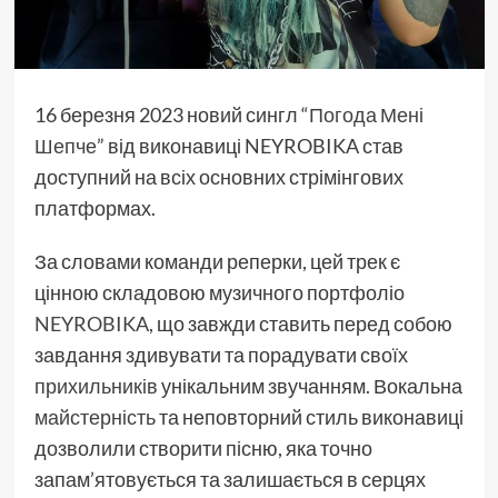
16 березня 2023 новий сингл “
Погода Мені
Шепче
” від виконавиці NEYROBIKA став
доступний на всіх основних стрімінгових
платформах.
За словами команди реперки, цей трек є
цінною складовою музичного портфоліо
NEYROBIKA
, що завжди ставить перед собою
завдання здивувати та порадувати своїх
прихильників
унікальним звучанням. Вокальна
майстерність
та неповторний стиль виконавиці
дозволили створити пісню, яка точно
запам’ятовується та залишається в серцях