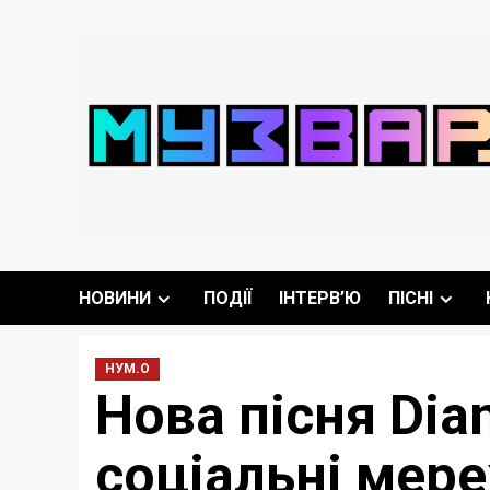
Перейти
до
вмісту
НОВИНИ
ПОДІЇ
ІНТЕРВ’Ю
ПІСНІ
НУМ.О
Нова пісня Dian
соціальні мер