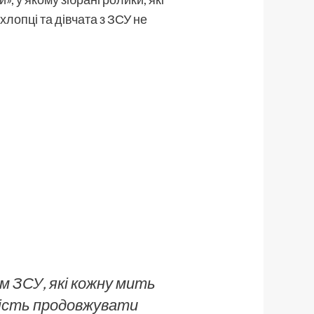
лопці та дівчата з ЗСУ не
м ЗСУ, які кожну мить
вість продовжувати