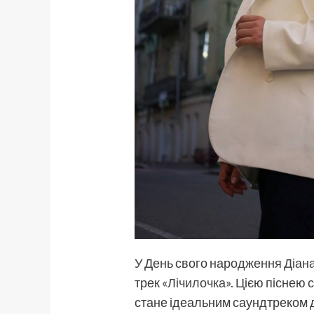
У День свого народження
Діан
трек «
Лічилочка
». Цією піснею 
стане ідеальним саундтреком до