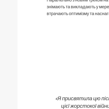
знімають та викладають у мереж
втрачають оптимізму та наснаги
«Я присвятила цю піс
цієї жорстокої ві