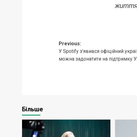
життя 
Post
Previous:
У Spotify з’явився офіційний укра
navigation
можна задонатити на підтримку У
Більше