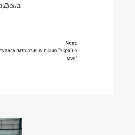
 Діана.
Next:
увала патріотичну пісню “Україно
моя”