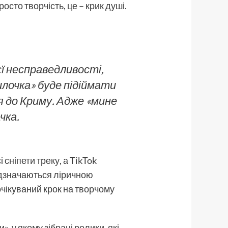
осто творчість, це – крик душі.
ієї несправедливості,
илочка» буде підіймати
ся до Криму. Адже «мине
чка.
сніпети треку, а TikTok
відзначаються ліричною
очікуваний крок на творчому
 у якому зібрані ролики, які