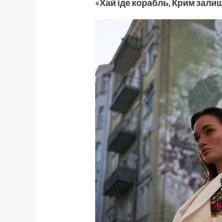
«Хай іде корабль, Крим залиш