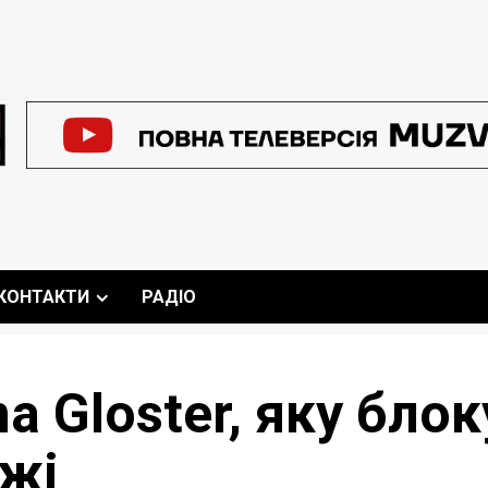
КОНТАКТИ
РАДІО
a Gloster, яку бло
ежі