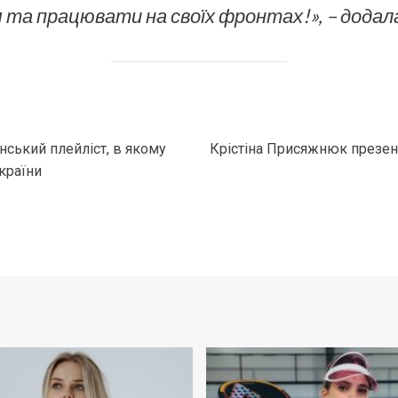
та працювати на своїх фронтах!», – додала
їнський плейліст, в якому
Крістіна Присяжнюк презент
країни