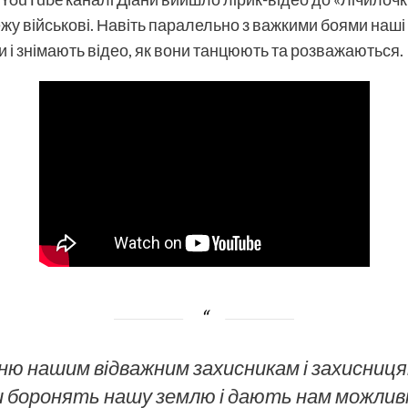
у військові. Навіть паралельно з важкими боями наші х
 і знімають відео, як вони танцюють та розважаються.
ню нашим відважним захисникам і захисниця
йни боронять нашу землю і дають нам можли