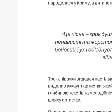
народилася у Криму, а дитинство
«Ця пісня – крик душ
ненависті та жорстоко
бойовий дух і об‘єднув
вій
Трек співачки видався настільк
видалив аккаунт артистки, яки
глибиною текстів та мелодійніс
шляху артистки.
Паралельно з новим треком на Y