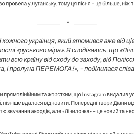
 провела у Луганську, тому ця пісня – це більше, ніж пр
і кожного українця, який втомився вже від ц
сті «руського міра». Я сподіваюсь, що «Ліч
ати всю країну від сходу до заходу, від Поліс
на, і пролуна ПЕРЕМОГА!», – поділилася співа
и прямолінійним та жорстким, що Instagram видалив усі 
й, пізніше вдалося відновити. Попередні твори Діани 
тю звучання акордів, але «Лічилочка» – це новий та не
ouTube каналі Діани вийшло лірик-відео до «Лічилочки»,