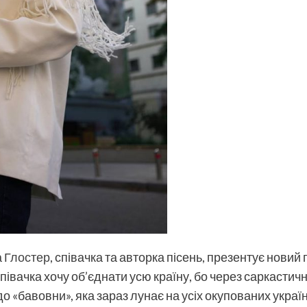
а Глостер
, співачка та авторка пісень, презентує новий
співачка хочу об’єднати усю країну, бо через саркастич
 «бавовни», яка зараз лунає на усіх окупованих україн