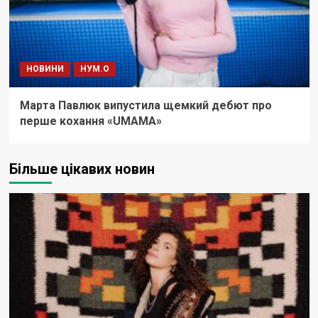
НОВИНИ
НУМ.О
Марта Павлюк випустила щемкий дебют про
перше кохання «UМАМА»
Більше цікавих новин