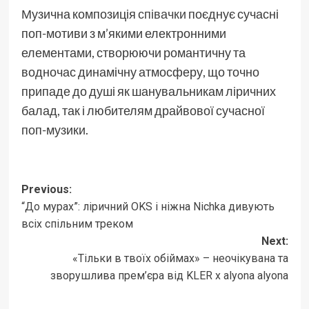
Музична композиція
співачки
поєднує сучасні
поп-мотиви з м’якими електронними
елементами, створюючи романтичну та
водночас динамічну атмосферу, що точно
припаде до душі як шанувальникам ліричних
балад, так і любителям драйвової сучасної
поп-музики.
Post
Previous:
“До мурах”: ліричний OKS і ніжна Nichka дивують
navigation
всіх спільним треком
Next:
«Тільки в твоїх обіймах» – неочікувана та
зворушлива прем’єра від KLER x alyona alyona