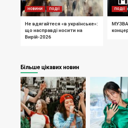
НОВИНИ
ПОДІЇ
ПОДІЇ
Не вдягайтеся «в українське»:
МУЗВА
що насправді носити на
концер
Вирій-2026
Більше цікавих новин