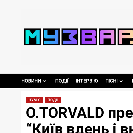
Перейти
до
вмісту
НОВИНИ
ПОДІЇ
ІНТЕРВ’Ю
ПІСНІ
НУМ.О
ПОДІЇ
O.TORVALD през
“Київ вдень і в