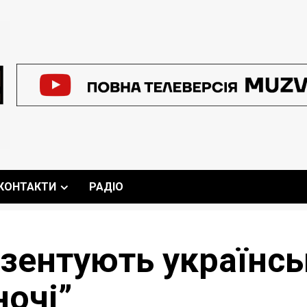
КОНТАКТИ
РАДІО
ентують українськ
ночі”