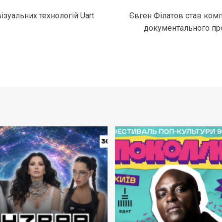
зуальних технологій Uart
Євген Філатов став ко
документального про