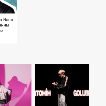
y» Nana
нним
лю