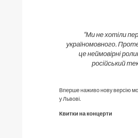
“
Ми не хотіли пер
україномовного. Проте 
це неймовірні ролик
російський тек
Вперше
наживо
нову версію мож
у Львові.
Квитки на концерти