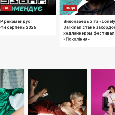
ТОП
ПОДІЇ
Р рекомендує:
Виконавець хіта «Lonel
ти серпень 2026
Darkman стане закордо
хедлайнером фестива
«Покоління»