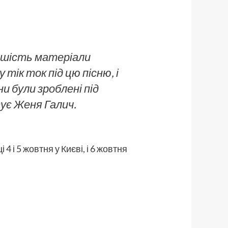
льшість матеріали
тік ток під цю пісню, і
ни були зроблені під
тує Женя Галич.
 і 5 жовтня у Києві, і 6 жовтня