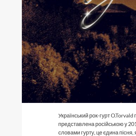
Український рок-гурт
O.Torvald
представлена російською у 201
словами гурту, це єдина пісня,