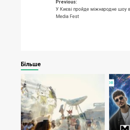
Post
Previous:
У Києві пройде міжнародне шоу ві
navigation
Media Fest
Більше