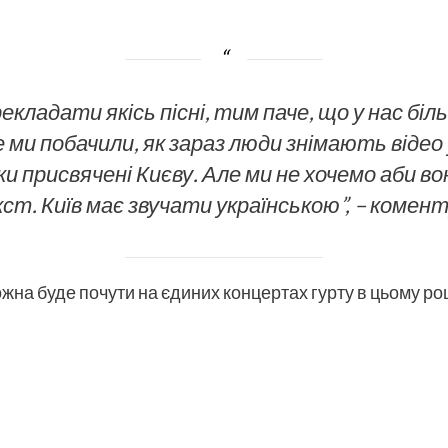
екладати якісь пісні, тим паче, що у нас бі
ми побачили, як зараз люди знімають відео у 
и присвячені Києву. Але ми не хочемо аби во
ст. Київ має звучати українською
”, – комен
на буде почути на єдиних концертах гурту в цьому році 4