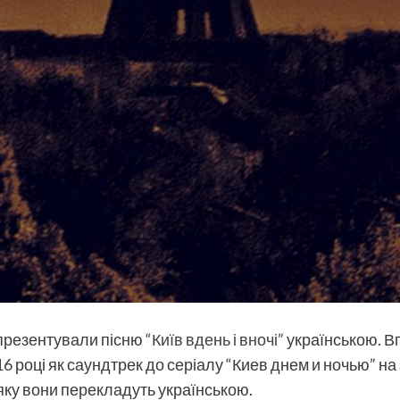
презентували пісню
“Київ вдень і вночі”
українською. В
6 році як саундтрек до серіалу “Киев днем и ночью” н
 яку вони перекладуть українською.