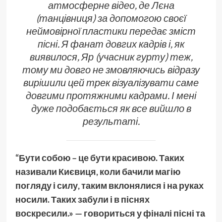
атмосферне відео, де Лєна
(танцівниця) за допомогою своєї
неймовірної пластики передає зміст
пісні. Я фанат довгих кадрів і, як
виявилося, Яр (учасник гурту) теж,
тому ми довго не змовляючись відразу
вирішили цей трек візуалізувати саме
довгими протяжними кадрами. І мені
дуже подобається як все вийшло в
результаті.
“Бути собою – це бути красивою. Таких
називали Києвиця, коли бачили магію
погляду і силу, таким вклонялися і на руках
носили. Таких забули і в піснях
воскресили.» — говориться у фіналі пісні та