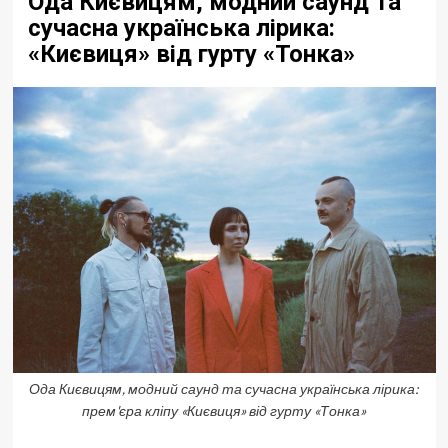
Ода Києвицям, модний саунд та
сучасна українська лірика:
«Києвиця» від гурту «Тонка»
Ода Києвицям, модний саунд та сучасна українська лірика:
прем'єра кліпу «Києвиця» від гурту «Тонка»