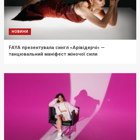
НОВИНИ
FAYA презентувала сингл «Арівідерчі» —
танцювальний маніфест жіночої сили