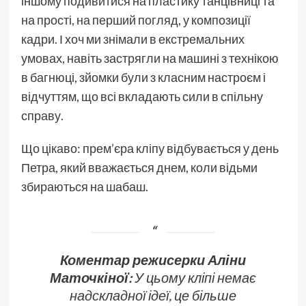
іншому подивитися на пластику танцівниці та
на прості, на перший погляд, у композиції
кадри. І хоч ми знімали в екстремальних
умовах, навіть застрягли на машині з технікою
в багнюці, зйомки були з класним настроєм і
відчуттям, що всі вкладають сили в спільну
справу.
Що цікаво: прем’єра кліпу відбувається у день
Петра, який вважається днем, коли відьми
збираються на шабаш.
Коментар режисерки Аліни
Маточкіної:
У цьому кліпі немає
надскладної ідеї, це більше