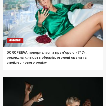
НОВИНИ
DOROFEEVA повернулася з прем’єрою «747»:
рекордна кількість образів, оголені сцени та
спойлер нового релізу