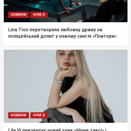
НОВИНИ
НУМ.О
Lina Tion перетворила любовну драму на
поліцейський допит у новому синглі «Повтори»
НОВИНИ
НУМ.О
Lila Vi презентує новий трек «Нічне таксі» і