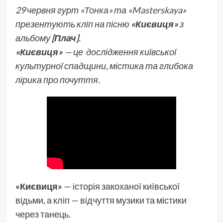
29 червня гурт
«Тонка»
та
«Masterskaya»
презентують кліп на пісню
«Києвиця»
з
альбому
[Плач]
.
«Києвиця»
— це дослідження київської
культурної спадщини, містика та глибока
лірика про почуття.
«Києвиця»
— історія закоханої київської
відьми, а кліп — відчуття музики та містики
через танець.