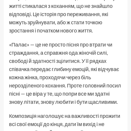
житті стикалася з коханням, що не знайшло
відповіді. Це історія про переживання, які
можуть зруйнувати, або ж стати точкою
зростання і початком нового життя.
«Палає» — це не просто пісня про втрати чи
страждання, а справжня ода жіночій силі,
свободі й здатності зцілитися. У її рядках
співачка передає глибину емоцій, які відчуває
кожна жінка, проходячи через біль
нерозділеного кохання. Проте головний посил
пісні — це віра у те, що попри все ми здатні
знову літати, знову любити і бути щасливими.
Композиція наголошує на важливості прожити
всі свої емоції до кінця, дати їм вихід і не