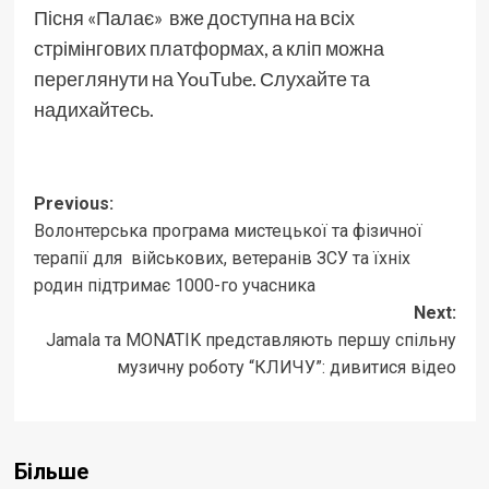
Пісня «Палає» вже доступна на всіх
стрімінгових платформах, а кліп можна
переглянути на YouTube. Слухайте та
надихайтесь.
Post
Previous:
Волонтерська програма мистецької та фізичної
navigation
терапії для військових, ветеранів ЗСУ та їхніх
родин підтримає 1000-го учасника
Next:
Jamala та MONATIK представляють першу спільну
музичну роботу “КЛИЧУ”: дивитися відео
Більше