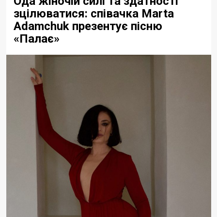
Ода жіночій силі та здатності
зцілюватися: співачка Marta
Adamchuk презентує пісню
«Палає»