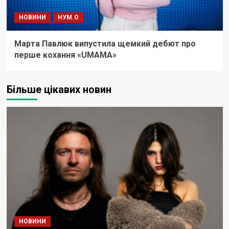
НОВИНИ
НУМ.О
Марта Павлюк випустила щемкий дебют про
перше кохання «UМАМА»
Більше цікавих новин
НОВИНИ