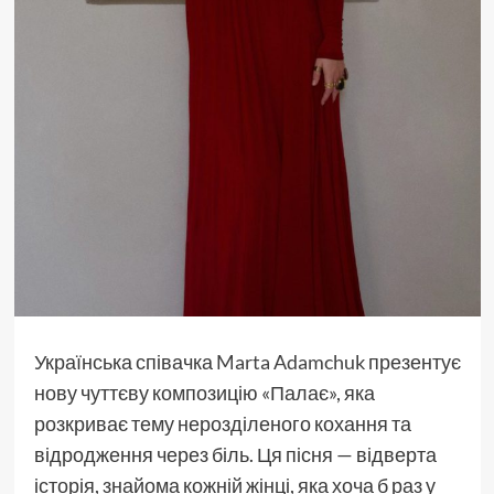
Українська співачка
Marta Adamchuk
презентує
нову чуттєву композицію «Палає», яка
розкриває тему нерозділеного кохання та
відродження через біль. Ця пісня — відверта
історія, знайома кожній жінці, яка хоча б раз у