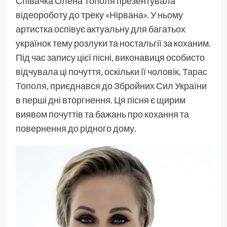
Співачка Олена Тополя презентувала
відеороботу до треку «Нірвана». У ньому
артистка оспівує актуальну для багатьох
українок тему розлуки та ностальгії за коханим.
Під час запису цієї пісні, виконавиця особисто
відчувала ці почуття, оскільки її чоловік,
Тарас
Тополя
, приєднався до Збройних Сил України
в перші дні вторгнення. Ця пісня є щирим
виявом почуттів та бажань про кохання та
повернення до рідного дому.