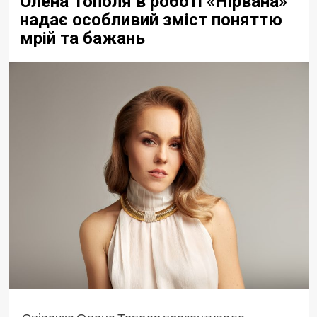
Олена Тополя в роботі «Нірвана»
надає особливий зміст поняттю
мрій та бажань