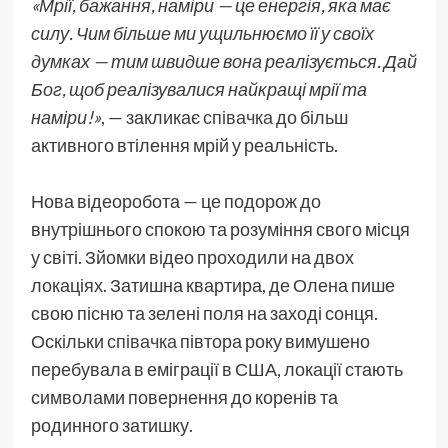
«Мрії, бажання, наміри — це енергія, яка має
силу. Чим більше ми ущильнюємо її у своїх
думках — тим швидше вона реалізується. Дай
Бог, щоб реалізувалися найкращі мрії та
наміри!»
, — закликає
співачка
до більш
активного втілення мрій у реальність.
Нова відеоробота — це подорож до
внутрішнього спокою та розуміння свого місця
у світі. Зйомки відео проходили на двох
локаціях. Затишна квартира, де Олена пише
свою пісню та зелені поля на заході сонця.
Оскільки
співачка
півтора року вимушено
перебувала в еміграції в США, локації стають
символами повернення до коренів та
родинного затишку.