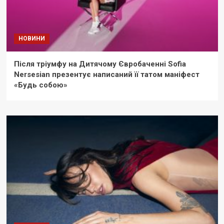
НОВИНИ
Після тріумфу на Дитячому Євробаченні Sofia
Nersesian презентує написаний її татом маніфест
«Будь собою»