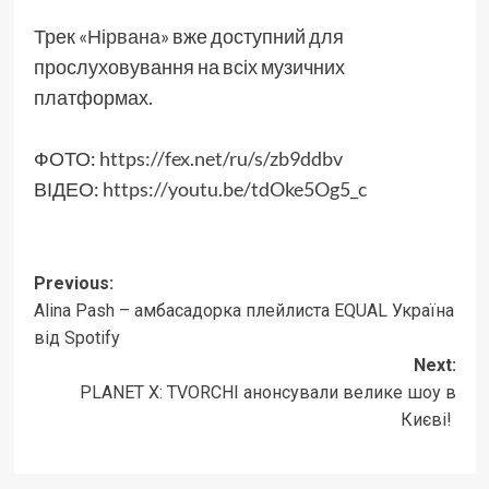
Трек
«Нірвана»
вже доступний для
прослуховування на всіх музичних
платформах.
ФОТО:
https://fex.net/ru/s/zb9ddbv
ВІДЕО:
https://youtu.be/tdOke5Og5_c
Post
Previous:
Alina Pash – амбасадорка плейлиста EQUAL Україна
navigation
від Spotify
Next:
PLANET X: TVORCHI анонсували велике шоу в
Києві!