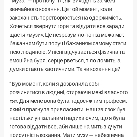
“Муза” — про почуття, які виходять за межі
звичайного кохання. Це той момент, коли
закоханість перетворюється на одержимість.
Хочеться звернути гори та віддати все заради
щастя «музи». Це незрозуміло-тонка межа між
бажанням бути поруч і бажанням самому стати
тією людиною. У пісні відчувається фізична та
емоційна буря: серце рветься, тіло ломить, а
думки стають хаотичними. Та чи кохання це?
“Був момент, коли я дозволила собі
розчинитися в людині, стираючи межі власного
«я». Для мене вона була недосяжним трофеєм,
який я прагнула привласнити. Наш зв’язок був
настільки унікальним і надихаючим, що я була
готова віддати все, аби лише на мить відчути
присутність кохання. Мати музу — небезпечна