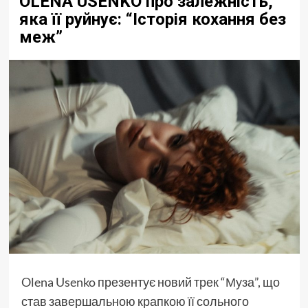
OLENA USENKO про залежність,
яка її руйнує: “Історія кохання без
меж”
Olena Usenko
презентує новий трек
“Муза”
, що
став завершальною крапкою її сольного