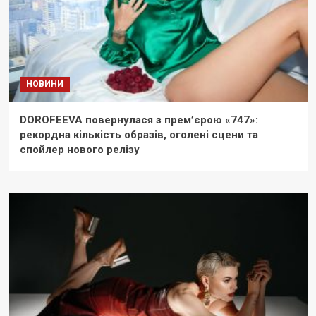
НОВИНИ
DOROFEEVA повернулася з прем’єрою «747»:
рекордна кількість образів, оголені сцени та
спойлер нового релізу