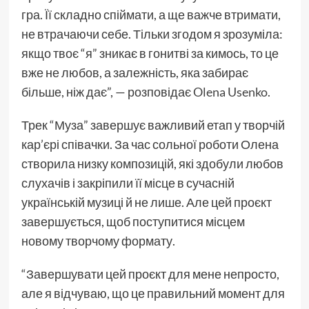
гра. Її складно спіймати, а ще важче втримати,
не втрачаючи себе. Тільки згодом я зрозуміла:
якщо твоє “я” зникає в гонитві за кимось, то це
вже не любов, а залежність, яка забирає
більше, ніж дає”, — розповідає
Olena Usenko
.
Трек “Муза” завершує важливий етап у творчій
кар’єрі співачки. За час сольної роботи Олена
створила низку композицій, які здобули любов
слухачів і закріпили її місце в сучасній
українській музиці й не лише. Але цей проєкт
завершується, щоб поступитися місцем
новому творчому формату.
“Завершувати цей проєкт для мене непросто,
але я відчуваю, що це правильний момент для