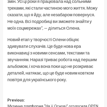
змін. Усі ці роки я працювала над сольними
треками, які стали частиною мого життя. Можу
сказати, що я йду, але незабаром повернуся.
Не одна. Всі подробиці ви зможете знайти у
моїх соцмережах”, — ділиться Олена.
Новий етап у творчості Олени обіцяє
здивувати слухачів. Це буде нова ера
виконавиці з новими сенсами, текстами та
звучанням. Наразі триває робота над першим
альбомом, і хоча вона поки що не розкриває
деталей, натякає, що це буде новим ковтком
повітря для українського року.
Post
Previous:
Музична платформа “На її Основі” оголосила OPEN