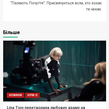
“Палають Почуття”. Присвячується всім, хто кохає
та чекає.
Більше
НОВИНИ
НУМ.О
Lina Tion перетворила любовну драму на