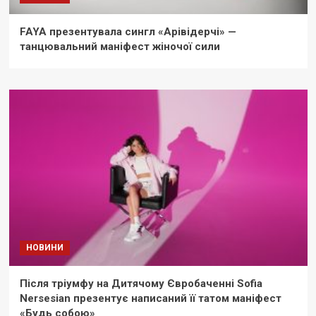
FAYA презентувала сингл «Арівідерчі» —
танцювальний маніфест жіночої сили
НОВИНИ
Після тріумфу на Дитячому Євробаченні Sofia
Nersesian презентує написаний її татом маніфест
«Будь собою»