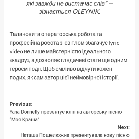
які завжди не вистачає слів” —
зізнається
OLEYNIK
.
Талановита операторська робота та
професійна робота зі світлом збагачує lyric
video не лише майстерністю ідеального
«кадру», а дозволяє глядачеві стати ще одним
героєм події. Щоб сміливо відчути кожен
подих, як сам автор цієї неймовірної історії.
Post
Previous:
Yana Donnelly презентує кліп на авторську пісню
navigation
“Моя Країна”
Next:
Наташа Пошелюжна презентувала нову пісню