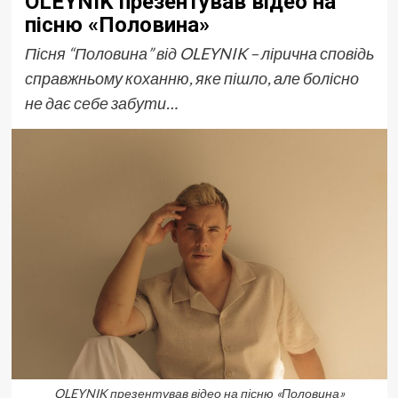
OLEYNIK презентував відео на
пісню «Половина»
Пісня “Половина” від OLEYNIK – лірична сповідь
справжньому коханню, яке пішло, але болісно
не дає себе забути…
OLEYNIK презентував відео на пісню «Половина»