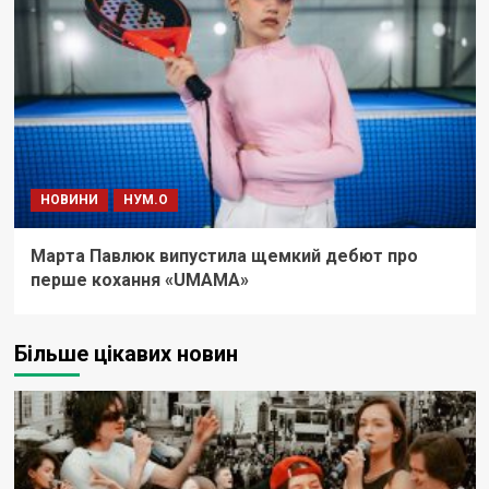
НОВИНИ
НУМ.О
Марта Павлюк випустила щемкий дебют про
перше кохання «UМАМА»
Більше цікавих новин