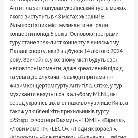
Антитіла
запланував український тур, в межах
якого виступить в 43 містах України! В
більшості з цих міст музиканти не грали
концерти понад 5 років. Основою програми
туру стане трек-лист концерту в Київському
Палаці спорту, який відбувся 14 лютого 2024
року. Звичайно, у кожному місті будуть свої
неповторні моменти, адже креативний підхід
та увага до слухача – завжди притаманні
живим концертам гурту
Антитіла
. Отже, у тур
музиканти везуть пісні з альбому MLNL, які
серед українських міст наживо чув лише Київ, а
також улюблені хіти прихильників гурту:
«2Step», «Фортеця Бахмут», «TDME», «Вірила»,
«Лови момент», «LEGO», «Люди як кораблі»,
«Молоком», «Все красиво», «Будувуду», і звісно