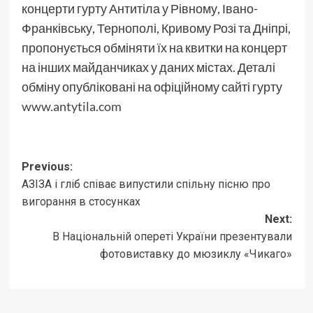
концерти гурту Антитіла у Рівному, Івано-
Франківську, Тернополі, Кривому Розі та Дніпрі,
пропонується обміняти їх на квитки на концерт
на інших майданчиках у даних містах. Деталі
обміну опубліковані на офіційному сайті гурту
www.antytila.com
Post
Previous:
АЗІЗА і гліб співає випустили спільну пісню про
navigation
вигорання в стосунках
Next:
В Національній опереті України презентували
фотовиставку до мюзиклу «Чикаго»