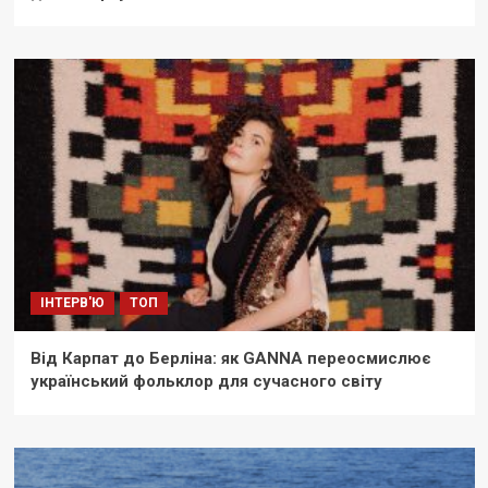
ІНТЕРВ'Ю
ТОП
Від Карпат до Берліна: як GANNA переосмислює
український фольклор для сучасного світу