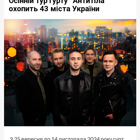
Осінній тур гурту “Антитіла”
охопить 43 міста України
З 25 вересня до 14 листопада 2024 року гурт