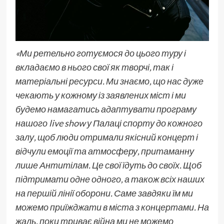
«Ми ретельно готуємося до цього туру і
вкладаємо в нього свої як творчі, так і
матеріальні ресурси. Ми знаємо, що нас дуже
чекають у кожному із заявлених міст і ми
будемо намагатись адаптувати програму
нашого live show у Палаці спорту до кожного
залу, щоб люди отримали якісний концерт і
відчули емоції та атмосферу, притаманну
лише Антитілам. Це свої їдуть до своїх. Щоб
підтримати одне одного, а також всіх наших
на першій лінії оборони. Саме завдяки їм ми
можемо приїжджати в міста з концертами. На
жаль, поки триває війна ми не можемо