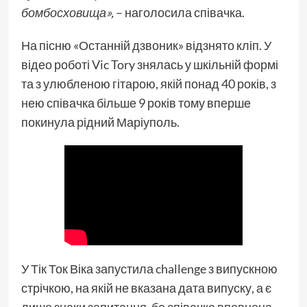
бомбосховища»,
– наголосила співачка.
На пісню «Останній дзвоник» відзнято кліп. У
відео роботі Vic Tory знялась у шкільній формі
та з улюбленою гітарою, якій понад 40 років, з
нею співачка більше 9 років тому вперше
покинула рідний Маріуполь.
У Тік Ток Віка запустила challenge з випускною
стрічкою, на якій не вказана дата випуску, а є