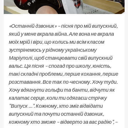
«Останній дзвоник» – пісня про мій випускний,
який у мене вкрала
війна
. Але вона не вкрала
моїх мрій і віри, що колись ми всім класом
зустрінемось у рідному
українському
Маріуполі
, щоб станцювати свій випускний
вальс. Ця пісня – спогад про школу, юність,
такі складні проблеми, перше кохання, перше
розставання. Все так по-чесному. Хочу туди.
Хочу вдягнути гольфи та банти, відчути як
калатає серце, коли ти одягаєш стрічку
“Випуск …”. Кожному, хто зміг відвідати
випускний та почути останній дзвоник,
кожному хто зможе – відверто за вас радію”,
–