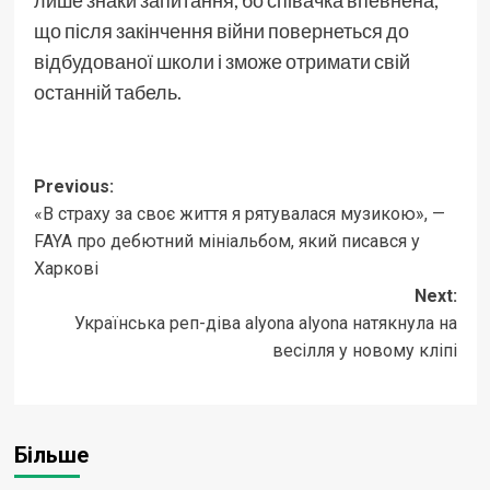
лише знаки запитання, бо співачка впевнена,
що після закінчення війни повернеться до
відбудованої школи і зможе отримати свій
останній табель.
Post
Previous:
«В страху за своє життя я рятувалася музикою», —
navigation
FAYA про дебютний мініальбом, який писався у
Харкові
Next:
Українська реп-діва alyona alyona натякнула на
весілля у новому кліпі
Більше