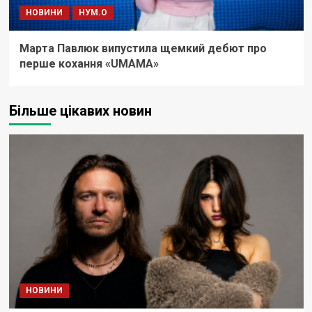
НОВИНИ
НУМ.О
Марта Павлюк випустила щемкий дебют про
перше кохання «UМАМА»
Більше цікавих новин
НОВИНИ