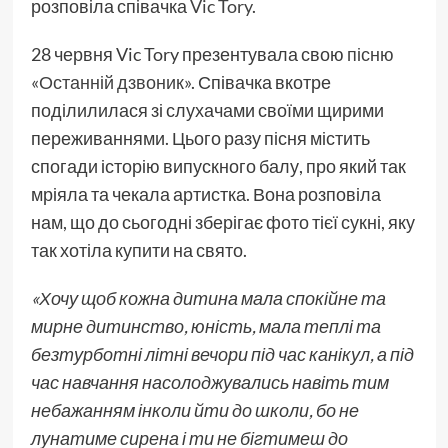
розповіла співачка
Vic Tory
.
28 червня Vic Tory презентувала свою
пісню
«Останній дзвоник»
. Співачка вкотре
поділилилася зі слухачами своїми щирими
переживаннями. Цього разу пісня містить
спогади історію випускного балу, про який так
мріяла та чекала артистка. Вона розповіла
нам, що до сьогодні зберігає фото тієї сукні, яку
так хотіла купити на свято.
«Хочу щоб кожна дитина мала спокійне та
мирне дитинство, юність, мала теплі та
безтурботні літні вечори під час канікул, а під
час навчання насолоджувались навіть тим
небажанням інколи йти до школи, бо не
лунатиме сирена і ти не бігтимеш до