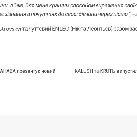
ни. Адже, для мене кращим способом вираження своїх 
 зізнання в почуттях до своєї дівчини через пісню”, – 
strovskyi
та чуттєвий
ENLEO
(Нікіта Леонтьєв) разом з
NAHABA презентує новий
KALUSH та KRUTЬ випустил