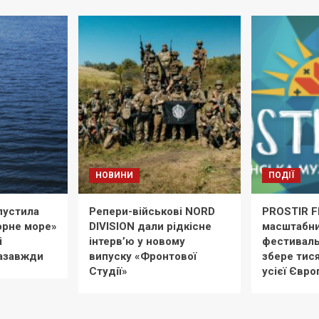
НОВИНИ
ПОДІЇ
пустила
Репери-військові NORD
PROSTIR F
Чорне море»
DIVISION дали рідкісне
масштабни
і
інтерв’ю у новому
фестиваль
азавжди
випуску «Фронтової
збере тися
Студії»
усієї Євро