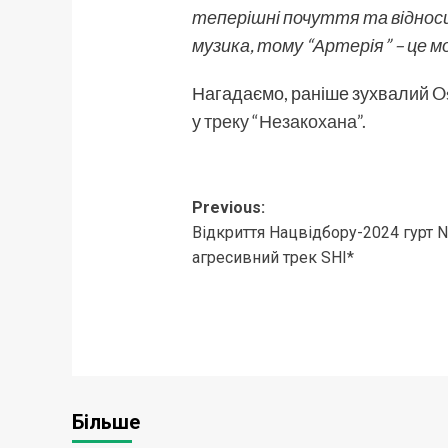
теперішні почуття та відноси
музика, тому “Артерія” – це моє
Нагадаємо, раніше зухвалий
O
у
треку “Незакохана”.
Post
Previous:
Відкриття Нацвідбору-2024 гурт 
navigation
агресивний трек SHI*
Більше