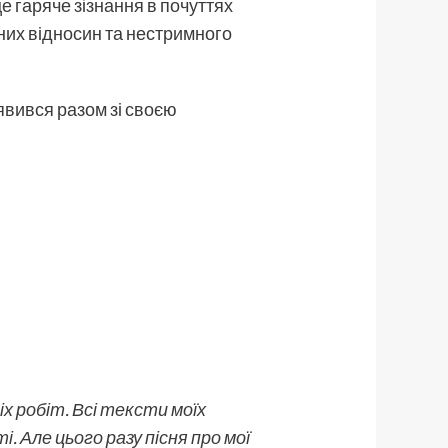
це гаряче зізнання в почуттях
сних відносин та нестримного
’явився разом зі своєю
іх робіт. Всі тексти моїх
і. Але цього разу пісня про мої