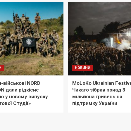
И
НОВИНИ
-військові NORD
MoLoKo Ukrainian Festiva
ON дали рідкісне
Чикаго зібрав понад 3
’ю у новому випуску
мільйона гривень на
ової Студії»
підтримку України