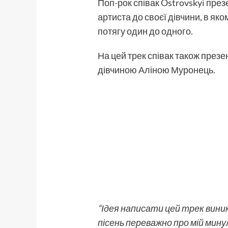
Поп-рок співак Ostrovskyi презе
артиста до своєї дівчини, в я
потягу один до одного.
На цей трек співак також презе
дівчиною Аліною Муронець.
“Ідея написати цей трек виникл
пісень переважно про мій минул