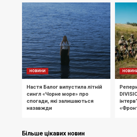
НОВИНИ
НОВИН
Настя Балог випустила літній
Репери
сингл «Чорне море» про
DIVISI
спогади, які залишаються
інтерв
назавжди
«Фронт
Більше цікавих новин