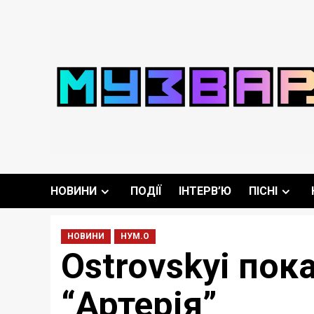
Перейти
до
вмісту
НОВИНИ
ПОДІЇ
ІНТЕРВ’Ю
ПІСНІ
НОВИНИ
НУМ.О
Ostrovskyi пок
“Артерія”