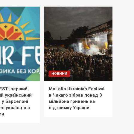
НОВИНИ
EST: перший
MoLoKo Ukrainian Festival
й український
в Чикаго зібрав понад 3
 у Барселоні
мільйона гривень на
чі українців з
підтримку України
пи