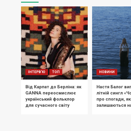
ІНТЕРВ'Ю
ТОП
НОВИНИ
Від Карпат до Берліна: як
Настя Балог ви
GANNA переосмислює
літній сингл «
український фольклор
про спогади, як
для сучасного світу
залишаються н