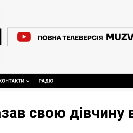
КОНТАКТИ
РАДІО
азав свою дівчину в