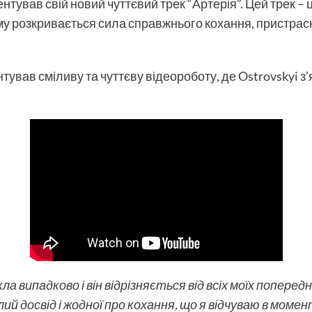
нтував свій новий чуттєвий трек “Артерія”. Цей трек – 
кому розкривається сила справжнього кохання, пристра
нтував сміливу та чуттєву відеороботу, де Ostrovskyi з
а випадково і він відрізняється від всіх моїх попередн
ий досвід і жодної про кохання, що я відчуваю в момент