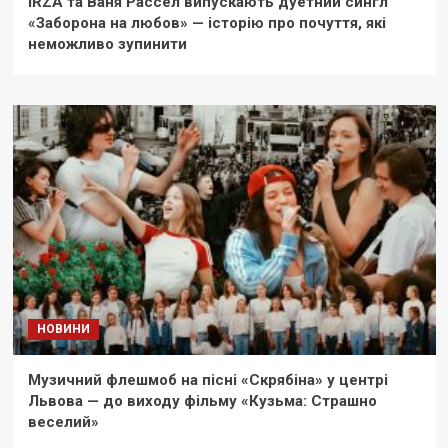
IRZA та Ваня Рассел випускають дуетний сингл
«Заборона на любов» — історію про почуття, які
неможливо зупинити
НОВИНИ
Музичний флешмоб на пісні «Скрябіна» у центрі
Львова — до виходу фільму «Кузьма: Страшно
веселий»