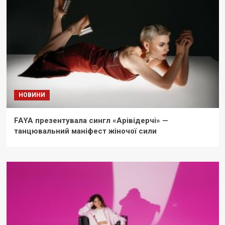
НОВИНИ
FAYA презентувала сингл «Арівідерчі» —
танцювальний маніфест жіночої сили