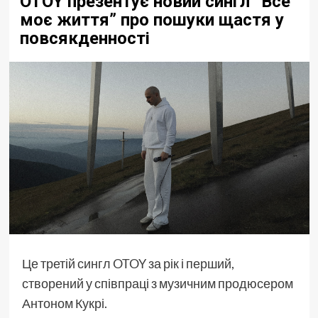
OTOY презентує новий сингл “Все
моє життя” про пошуки щастя у
повсякденності
Це третій сингл
OTOY
за рік і перший,
створений у співпраці з музичним продюсером
Антоном Кукрі.