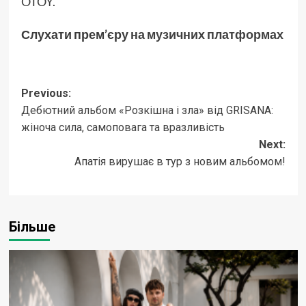
OTOY.
Слухати прем’єру
на музичних платформах
Post
Previous:
Дебютний альбом «Розкішна і зла» від GRISANA:
navigation
жіноча сила, самоповага та вразливість
Next:
Апатія вирушає в тур з новим альбомом!
Більше