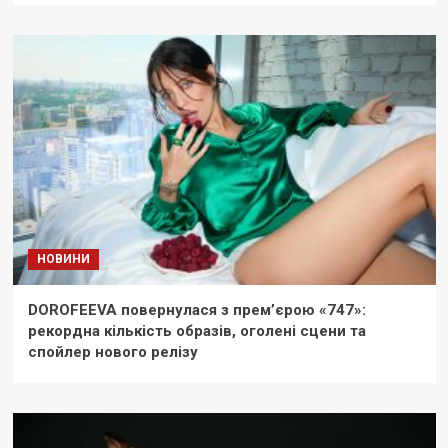
НОВИНИ
DOROFEEVA повернулася з прем’єрою «747»:
рекордна кількість образів, оголені сцени та
спойлер нового релізу