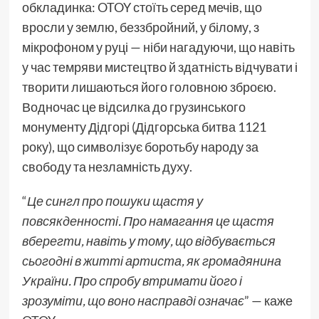
обкладинка: OTOY стоїть серед мечів, що
вросли у землю, беззбройний, у білому, з
мікрофоном у руці — ніби нагадуючи, що навіть
у час темряви мистецтво й здатність відчувати і
творити лишаються його головною зброєю.
Водночас це відсилка до грузинського
монументу Дідгорі (Дідгорська битва 1121
року), що символізує боротьбу народу за
свободу та незламність духу.
“
Це сингл про пошуки щастя у
повсякденності. Про намагання це щастя
вберегти, навіть у тому, що відбувається
сьогодні в житті артиста, як громадянина
України. Про спробу втримати його і
зрозуміти, що воно насправді означає
” — каже