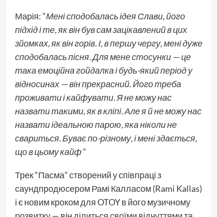
Марія: “
Мені сподобалась ідея Слави, його
підхід і те, як він був сам зацікавлений в цих
зйомках, як він горів. І, в першу чергу, мені дуже
сподобалась пісня. Для мене стосунки — це
така емоційна гойдалка і будь-який період у
відносинах — він прекрасний. Його треба
проживати і кайфувати. Я не можу нас
назвати такими, як в кліпі. Але я й не можу нас
назвати ідеальною парою, яка ніколи не
свариться. Буває по-різному, і мені здається,
що в цьому кайф”
Трек “Пасма” створений у співпраці з
саундпродюсером Рамі Калласом (Rami Kallas)
і є новим кроком для OTOY в його музичному
розвитку — він ділиться своїми відчуттями та