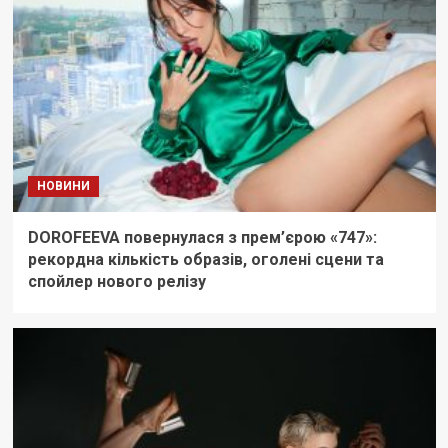
НОВИНИ
DOROFEEVA повернулася з прем’єрою «747»:
рекордна кількість образів, оголені сцени та
спойлер нового релізу