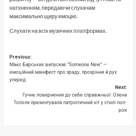
натхненням, передаючи слухачам
максимально щиру емоцію.
Слухати на всіх музичних платформах.
Post
Previous:
Макс Барських випускає “Someone New” —
navigation
емоційний маніфест про зраду, прозріння й рух
уперед
Next:
Гучне повернення до себе справжньої: Олена
Тополя презентувала патріотичний хіт у стилі поп-
рок