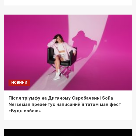
НОВИНИ
Після тріумфу на Дитячому Євробаченні Sofia
Nersesian презентує написаний її татом маніфест
«Будь собою»