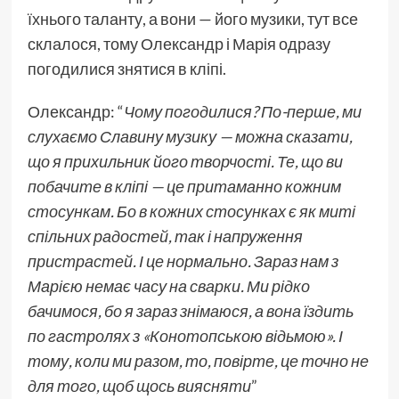
їхнього таланту, а вони — його музики, тут все
склалося, тому Олександр і Марія одразу
погодилися знятися в кліпі.
Олександр: “
Чому погодилися? По-перше, ми
слухаємо Славину музику — можна сказати,
що я прихильник його творчості. Те, що ви
побачите в кліпі — це притаманно кожним
стосункам. Бо в кожних стосунках є як миті
спільних радостей, так і напруження
пристрастей. І це нормально. Зараз нам з
Марією немає часу на сварки. Ми рідко
бачимося, бо я зараз знімаюся, а вона їздить
по гастролях з «Конотопською відьмою». І
тому, коли ми разом, то, повірте, це точно не
для того, щоб щось виясняти
”