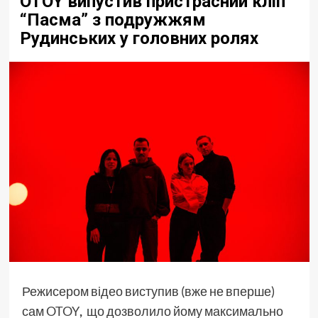
OTOY випустив пристрасний кліп
“Пасма” з подружжям
Рудинських у головних ролях
Режисером відео виступив (вже не вперше)
сам
OTOY
,
що дозволило йому максимально