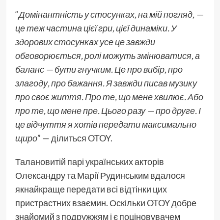
“
Домінантність у стосунках, на мій погляд, —
це теж частина цієї гри, цієї динаміки. У
здорових стосунках усе це завжди
обговорюється, ролі можуть змінюватися, а
баланс — бути гнучким. Це про вибір, про
злагоду, про бажання.
Я завжди писав музику
про своє життя. Про те, що мене хвилює. Або
про те, що мене пре. Цього разу — про друге. І
це відчуття я хотів передати максимально
щиро
” — ділиться OTOY.
Талановитій парі українських акторів
Олександру та Марії Рудинським вдалося
якнайкраще передати всі відтінки цих
пристрастних взаємин. Оскільки OTOY добре
знайомий з подружжям і є поціновувачем