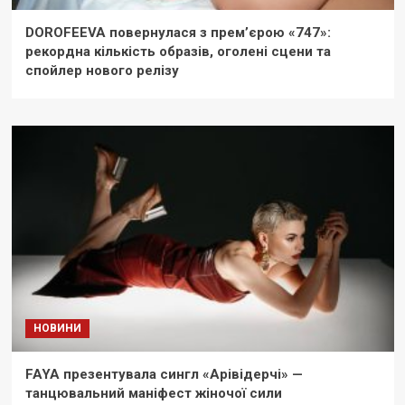
DOROFEEVA повернулася з прем’єрою «747»:
рекордна кількість образів, оголені сцени та
спойлер нового релізу
НОВИНИ
FAYA презентувала сингл «Арівідерчі» —
танцювальний маніфест жіночої сили