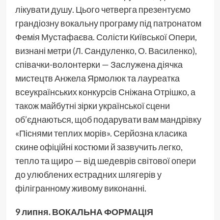
лікувати душу. Цього четверга презентуємо
грандіозну вокальну програму під патронатом
Фемія Мустафаєва. Солісти Київської Опери,
визнані метри (Л. Сандуленко, О. Василенко),
співачки-волонтерки — Заслужена діячка
мистецтв Анжела Ярмолюк та лауреатка
всеукраїнських конкурсів Сніжана Отрішко, а
також майбутні зірки української сцени
об’єднаються, щоб подарувати вам мандрівку
«Піснями теплих морів». Серйозна класика
скине офіційні костюми й зазвучить легко,
тепло та щиро — від шедеврів світової опери
до улюблених естрадних шлягерів у
філігранному живому виконанні.
9 липня.
ВОКАЛЬНА ФОРМАЦІЯ