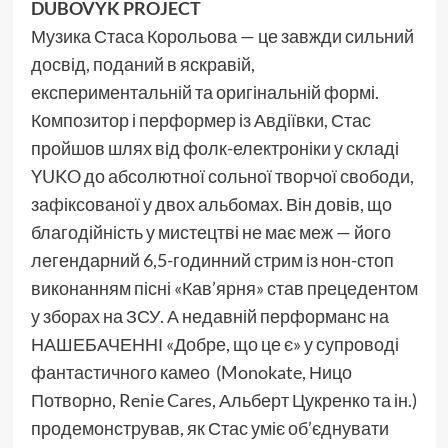
DUBOVYK PROJECT
Музика Стаса Корольова — це завжди сильний
досвід, поданий в яскравій,
експериментальній та оригінальній формі.
Композитор і перформер із Авдіївки, Стас
пройшов шлях від фолк-електроніки у складі
YUKO до абсолютної сольної творчої свободи,
зафіксованої у двох альбомах. Він довів, що
благодійність у мистецтві не має меж — його
легендарний 6,5-годинний стрим із нон-стоп
виконанням пісні «Кав’ярня» став прецедентом
у зборах на ЗСУ. А недавній перформанс на
НАШЕБАЧЕННІ «Добре, що це є» у супроводі
фантастичного камео (Monokate, Ницо
Потворно, Renie Cares, Альберт Цукренко та ін.)
продемонстрував, як Стас уміє об’єднувати