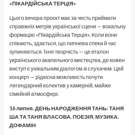
«ПІКАРДІЙСЬКА ТЕРЦІЯ»
Цього вечора проєкт має за честь приймати
справжніх метрів української сцени — вокальну
формацію «Пікардійська Терція». Коли вони
співають, здається, що липнева спека й час
зупиняються. Їхня творчість — це еталон
українського акапельного мистецтва, де кожен
виступ є унікальним діалогом зі слухачем. Цей
концерт — рідкісна можливість почути
легендарний колектив у камерній, майже
сімейній атмосфері.
16 липня. ДЕНЬ НАРОДЖЕННЯ ТАНЬ: ТАНЯ
ША ТА ТАНЯ ВЛАСОВА. ПОЕЗІЯ. МУЗИКА.
ДОФАМІН