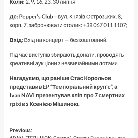
Коли:
2, 9, 16, 23, 30 липня
Де:
Pepper’s Club
– вул. Князів Острозьких, 8,
корп. 7, забронювати столик: +38 067 011 1107;
Вхід:
Вхід на концерт — безкоштовний.
Під час виступів збирають донати, проводять
креативні аукціони з незвичайними лотами.
Нагадуємо, що раніше Стас Корольов
представив
EP “Темпоральний круп’є”
, а
Ivan NAVI презентував
кліп про 7 смертних
гріхів
з Ксенією Мішиною.
Post
Previous: