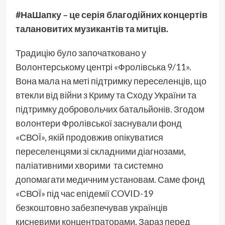
#НаШапку
– це серія благодійних концертів
талановитих музикантів та митців.
Традицію було започатковано у
Волонтерському центрі «Фролівська 9/11».
Вона мала на меті підтримку переселенців, що
втекли від війни з Криму та Сходу України та
підтримку добровольчих батальйонів. Згодом
волонтери Фролівської заснували фонд
«СВОЇ», якій продовжив опікуватися
переселенцями зі складними діагнозами,
паліативними хворими та системно
допомагати медичним установам. Саме фонд
«СВОЇ» під час епідемії COVID-19
безкоштовно забезпечував українців
кисневими концентраторами. Зараз перед