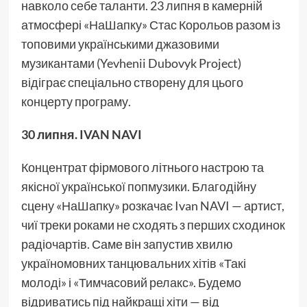
навколо себе таланти. 23 липня в камерній
атмосфері «НаШапку» Стас Корольов разом із
топовими українськими джазовими
музикантами (Yevhenii Dubovyk Project)
відіграє спеціально створену для цього
концерту програму.
30 липня. IVAN NAVI
Концентрат фірмового літнього настрою та
якісної української попмузики. Благодійну
сцену «НаШапку» розкачає Ivan NAVI — артист,
чиї треки роками не сходять з перших сходинок
радіочартів. Саме він запустив хвилю
україномовних танцювальних хітів «Такі
молоді» і «Тимчасовий релакс». Будемо
відриватись під найкращі хіти — від