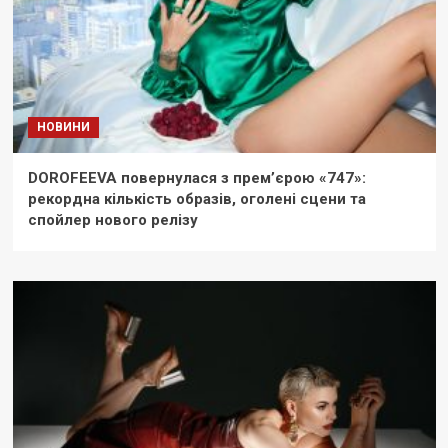
НОВИНИ
DOROFEEVA повернулася з прем’єрою «747»:
рекордна кількість образів, оголені сцени та
спойлер нового релізу