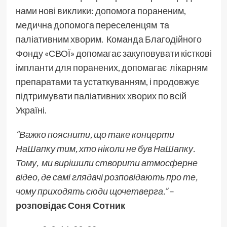
нами нові виклики: допомога пораненим,
медична допомога переселенцям та
паліативним хворим. Команда Благодійного
Фонду «СВОЇ» допомагає закуповувати кісткові
імпланти для поранених, допомагає лікарням
препаратами та устаткуванням, і продовжує
підтримувати паліативних хворих по всій
Україні.
“Важко пояснити, що таке концерти
НаШапку тим, хто ніколи не був НаШапку.
Тому, ми вирішили створити атмосферне
відео, де самі глядачі розповідають про те,
чому приходять сюди щочетверга.”
–
розповідає Соня Сотник