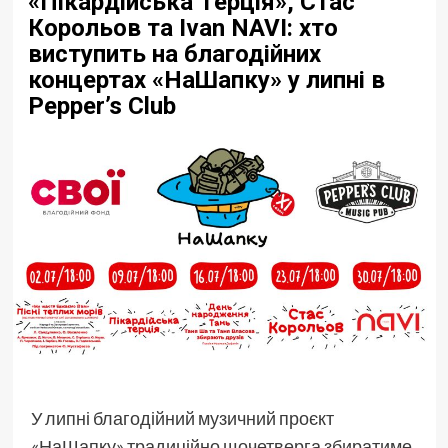
«Пікардійська Терція», Стас
Корольов та Ivan NAVI: хто
виступить на благодійних
концертах «НаШапку» у липні в
Pepper’s Club
У липні благодійний музичний проєкт
«НаШапку» традиційно щочетверга збиратиме