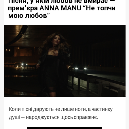
Пісня, у якій любов не вмирає —
прем’єра ANNA MANU “Не топчи
мою любов”
Коли пісні дарують не лише ноти, а частинку
душі — народжується щось справжнє.