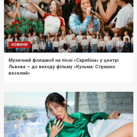
НОВИНИ
Музичний флешмоб на пісні «Скрябіна» у центрі
Львова — до виходу фільму «Кузьма: Страшно
веселий»