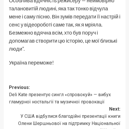
Особлива вдячність режисеру — неймовірно
талановитій людині, яка так тонко відчула
мене і саму пісню. Він зумів передати її настрій і
сенс у відеороботі саме так, як я мріяла.
Безмежно вдячна всім, хто був поруч і
допомагав створити цю історію, це мої близькі
люди”.
Україна переможе!
Post
Previous:
Deli Kate презентує сингл «спровокуй» — вибух
navigation
гламурної ностальгії та музичної провокації
Next:
У США відбулися благодійні презентації книги
Олени Шершньової на підтримку Національної