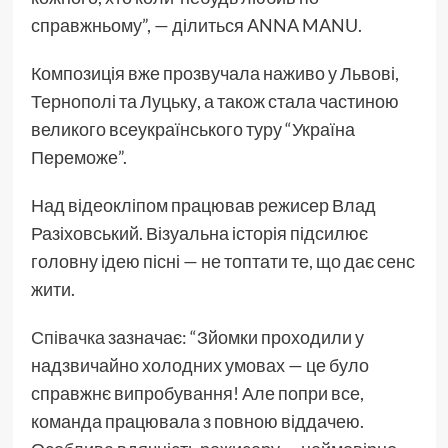
справжньому”, — ділиться ANNA MANU.
Композиція вже прозвучала наживо у Львові,
Тернополі та Луцьку, а також стала частиною
великого всеукраїнського туру “Україна
Переможе”.
Над відеокліпом працював режисер Влад
Разіховський. Візуальна історія підсилює
головну ідею пісні — не топтати те, що дає сенс
жити.
Співачка
зазначає: “Зйомки проходили у
надзвичайно холодних умовах — це було
справжнє випробування! Але попри все,
команда працювала з повною віддачею.