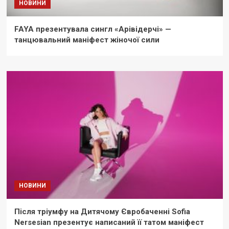
НОВИНИ
FAYA презентувала сингл «Арівідерчі» —
танцювальний маніфест жіночої сили
НОВИНИ
Після тріумфу на Дитячому Євробаченні Sofia
Nersesian презентує написаний її татом маніфест