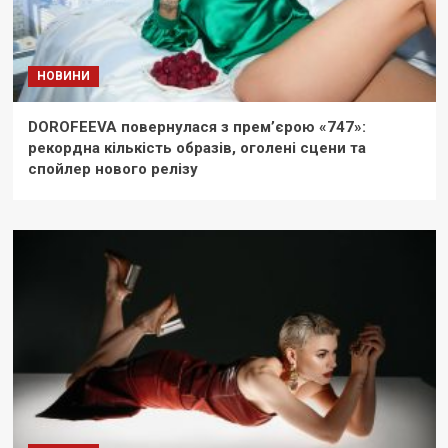
НОВИНИ
DOROFEEVA повернулася з прем’єрою «747»:
рекордна кількість образів, оголені сцени та
спойлер нового релізу