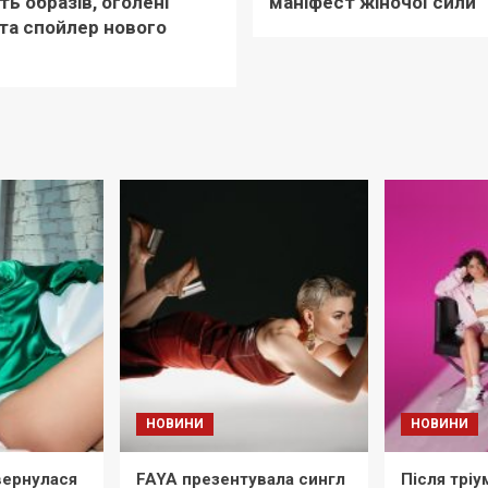
ть образів, оголені
маніфест жіночої сили
та спойлер нового
НОВИНИ
НОВИНИ
ернулася
FAYA презентувала сингл
Після тріу