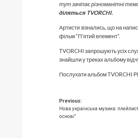
тут зачіпає різноманітні теми 
діляться TVORCHI.
Артисти зізнались, що на напис
фільм “П’ятий елемент”.
TVORCHI запрошують усіх слуха
знайшли у треках альбому відчу
Послухати альбом TVORCHI Pla
Post
Previous:
Нова українська музика: плейлист
navigation
основі”