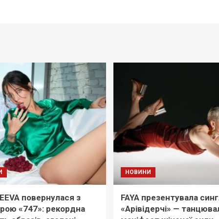
И
НОВИНИ
EEVA повернулася з
FAYA презентувала синг
рою «747»: рекордна
«Арівідерчі» — танцюва