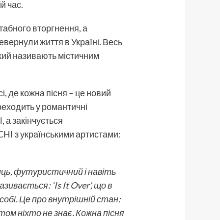
ій час.
абного вторгнення, а
ревернули життя в Україні. Весь
 який називають містичним
і, де кожна пісня – це новий
реходить у романтичні
l, а закінчується
CHI з українськими артистами:
ниць, футуристичний і навіть
ивається: ‘Is It Over’, що в
 собі. Це про внутрішній стан:
ом ніхто не знає. Кожна пісня