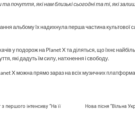
та почуття, які нам близькі сьогодні та ті, які зали
ання альбому їх надихнула перша частина культової са
чів у подорож на Planet X та діляться, що їхнє найбі
ття, які дадуть їм силу, натхнення і свободу.
net X можна прямо зараз на всіх
музичних платформ
 з першого інтенсиву “На її
Нова пісня “Вільна Ук