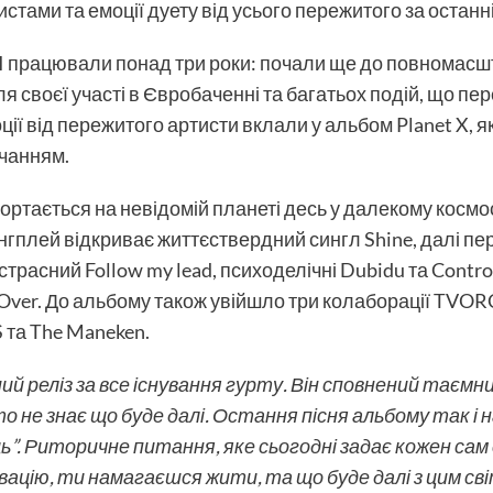
истами та емоції дуету від усього пережитого за останн
працювали понад три роки: почали ще до повномасшт
ля своєї участі в Євробаченні та багатьох подій, що пе
моції від пережитого артисти вклали у альбом Planet X,
учанням.
гортається на невідомій планеті десь у далекому космос
онгплей відкриває життєствердний сингл Shine, далі пе
ристрасний Follow my lead, психоделічні Dubidu та Contro
t Over. До альбому також увійшло три колаборації TVOR
S та The Maneken.
ший реліз за все існування гурту. Він сповнений таєм
 не знає що буде далі. Остання пісня альбому так і наз
ць”. Риторичне питання, яке сьогодні задає кожен сам
цію, ти намагаєшся жити, та що буде далі з цим світ