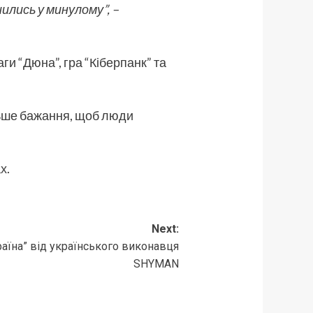
шились у минулому”, –
ги “Дюна”, гра “Кіберпанк” та
льше бажання, щоб люди
ах
.
Next:
раїна” від українського виконавця
SHYMAN