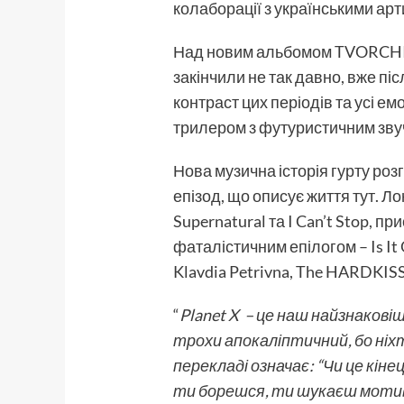
колаборації з українськими арт
Над новим альбомом TVORCHI 
закінчили не так давно, вже піс
контраст цих періодів та усі е
трилером з футуристичним зв
Нова музична історія гурту роз
епізод, що описує життя тут. Л
Supernatural та I Can’t Stop, п
фаталістичним епілогом – Is I
Klavdia Petrivna, The HARDKIS
“
Planet X – це наш найзнакові
трохи апокаліптичний, бо ніхто
перекладі означає: “Чи це кіне
ти борешся, ти шукаєш мотива