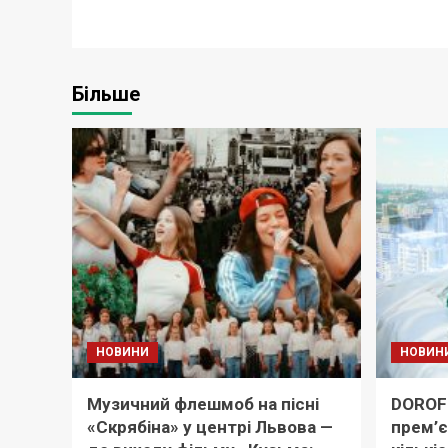
Більше
НОВИНИ
НОВИН
Музичний флешмоб на пісні
DOROF
«Скрябіна» у центрі Львова —
прем’є