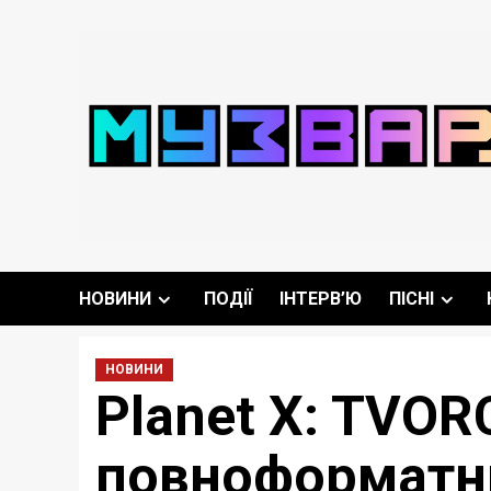
Перейти
до
вмісту
НОВИНИ
ПОДІЇ
ІНТЕРВ’Ю
ПІСНІ
НОВИНИ
Planet X: TVOR
повноформатн