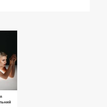
л
льний