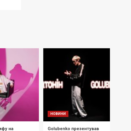
НОВИНИ
мфу на
Golubenko презентував