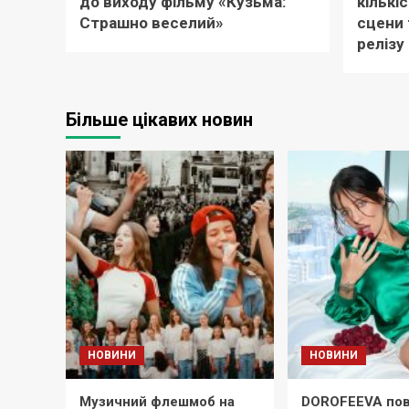
до виходу фільму «Кузьма:
кількіс
Страшно веселий»
сцени 
релізу
Більше цікавих новин
НОВИНИ
НОВИНИ
Музичний флешмоб на
DOROFEEVA пов