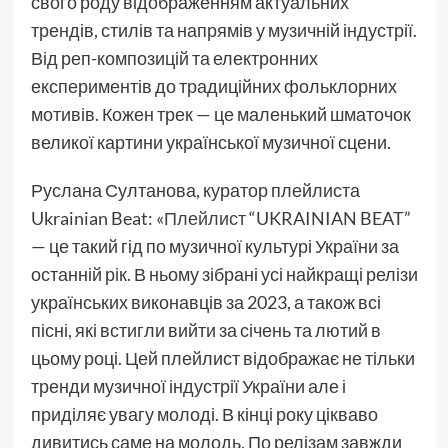
свого роду відображенням актуальних
трендів, стилів та напрямів у музичній індустрії.
Від реп-композицій та електронних
експериментів до традиційних фольклорних
мотивів. Кожен трек — це маленький шматочок
великої картини української музичної сцени.
Руслана Султанова, куратор плейлиста
Ukrainian Beat: «
Плейлист
“UKRAINIAN BEAT”
— це такий гід по музичної культурі України за
останній рік. В ньому зібрані усі найкращі релізи
українських виконавців за 2023, а також всі
пісні, які встигли вийти за січень та лютий в
цьому році. Цей плейлист відображає не тільки
тренди музичної індустрії України але і
приділяє увагу молоді. В кінці року цікваво
дивитись саме на молодь. По релізам завжди