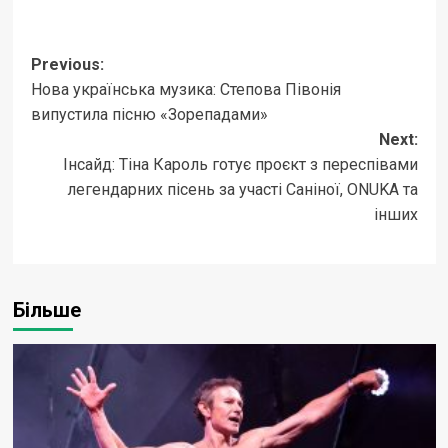
Post
Previous:
Нова українська музика: Степова Півонія
navigation
випустила пісню «Зорепадами»
Next:
Інсайд: Тіна Кароль готує проєкт з переспівами
легендарних пісень за участі Саніної, ONUKA та
інших
Більше