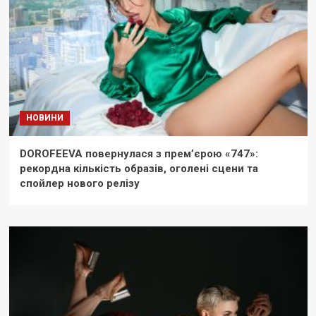
НОВИНИ
DOROFEEVA повернулася з прем’єрою «747»:
рекордна кількість образів, оголені сцени та
спойлер нового релізу