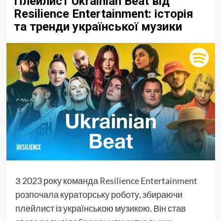
Плейлист Ukrainian Beat від
Resilience Entertainment: історія
та тренди української музики
З 2023 року команда
Resilience Entertainment
розпочала кураторську роботу, збираючи
плейлист із українською музикою. Він став