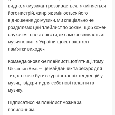
видно, як музикант розвивається, як міняється
його настрій, жанр, як змінюється його
відношення до музики. Ми спеціально не
розділяємо цей плейлист по рокам, щоб кожен
слухач міг спостерігати, як саме розвивається
музичне життя України, щось накшталт
пам’ятки виходе».
Команда оновлює плейлист щоп’ятниці, тому
Ukrainian Beat — це майданчик та ресурс для
тих, хто хоче бути в курсі останніх тенденцій у
музиці, відкрити для себе нові таланти та
музику.
Підписатися на плейлист можна за
посиланням
.