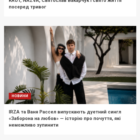
KRUT, NAZVA, Святослав Вакарчук і свято життя
посеред тривог
НОВИНИ
IRZA та Ваня Рассел випускають дуетний сингл
«Заборона на любов» — історію про почуття, які
неможливо зупинити