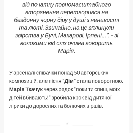
від початку повномасштабного
вторгнення перетворився на
бездонну чорну діру у душі з ненависті
та люті. Звичайно, на це вплинули
звірства у Бучі, Макарові, Ірпені…”, – зі
вологими від сліз очима говорить
Марія.
У арсеналі співачки понад 50 авторських
композицій, але пісня
“Дім”
стала поворотною.
Марія Ткачук
через рядок “поки ти спиш, моїх
дітей вбивають!” зробила крок від дитячої
лірики до дорослих та болючих віршів.