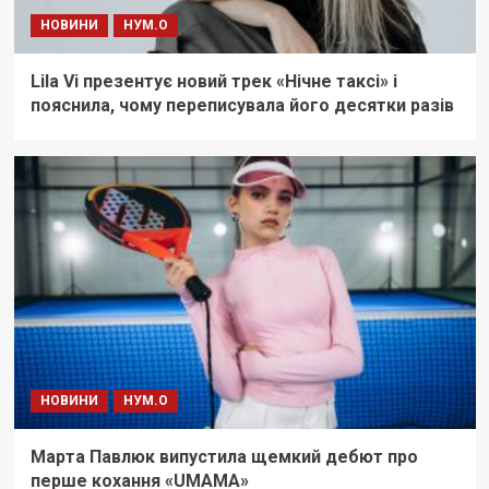
НОВИНИ
НУМ.О
Lila Vi презентує новий трек «Нічне таксі» і
пояснила, чому переписувала його десятки разів
НОВИНИ
НУМ.О
Марта Павлюк випустила щемкий дебют про
перше кохання «UМАМА»