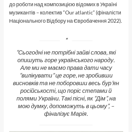
до роботи над композицією відомих в Україні
музикантів – колектив
“Our atlantic”
(фіналісти
Національного Відбору на Євробачення 2022).
“Сьогодні не потрібні зайві слова, які
опишуть горе українського народу.
Але ми не маємо права дати часу
“вилікувати” це горе, не зробивши
висновків та не поборовши весь бур’ян
російськості, що поріс степами й
полями України. Такі пісні, як “Дім”, на
мою думку, допоможуть в цьому”, –
фіналізує Марія.