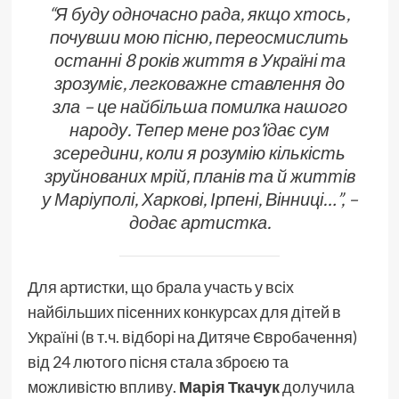
“Я буду одночасно рада, якщо хтось,
почувши мою пісню, переосмислить
останні 8 років життя в Україні та
зрозуміє, легковажне ставлення до
зла – це найбільша помилка нашого
народу. Тепер мене роз‘їдає сум
зсередини, коли я розумію кількість
зруйнованих мрій, планів та й життів
у Маріуполі, Харкові, Ірпені, Вінниці…”, –
додає артистка.
Для артистки, що брала участь у всіх
найбільших пісенних конкурсах для дітей в
Україні (в т.ч. відборі на Дитяче Євробачення)
від 24 лютого пісня стала зброєю та
можливістю впливу.
Марія Ткачук
долучила