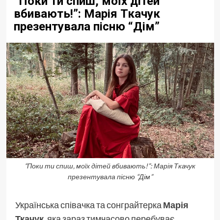
“Поки ти спиш, моїх дітей
вбивають!”: Марія Ткачук
презентувала пісню “Дім”
“Поки ти спиш, моїх дітей вбивають!”: Марія Ткачук
презентувала пісню “Дім”
Українська співачка та сонграйтерка
Марія
Ткачук
, яка зараз тимчасово перебуває