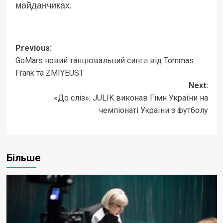
майданчиках.
Post
Previous:
GoMars новий танцювальний сингл від Tommas
navigation
Frank та ZMIYEUST
Next:
«До сліз»: JULIK виконав Гімн України на
чемпіонаті України з футболу
Більше