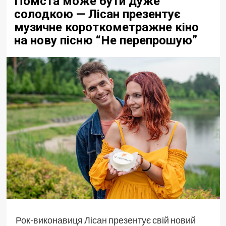
Помста може бути дуже
солодкою — Лісан презентує
музичне короткометражне кіно
на нову пісню “Не перепрошую”
Рок-виконавиця
Лісан
презентує свій новий