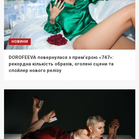
НОВИНИ
DOROFEEVA повернулася з прем’єрою «747»:
рекордна кількість образів, оголені сцени та
спойлер нового релізу