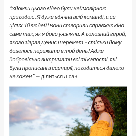
“Зйомки цього відео були неймовірною
пригодою. Я дуже вдячна всій команді, а це
цілих 10 людей! Вони створили справжнє кіно
саме так, як я його уявляла. А головний герой,
якого зіграв Денис Шеремет – стільки йому
довелось пережити в той день! Адже
добровільно витримати всі ті капості, які
були прописані в сценарії, погодиться далеко
не кожен”,
— ділиться Лісан.