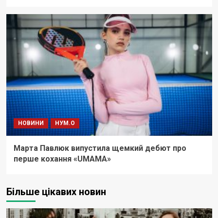
НОВИНИ
НУМ.О
Марта Павлюк випустила щемкий дебют про
перше кохання «UМАМА»
Більше цікавих новин