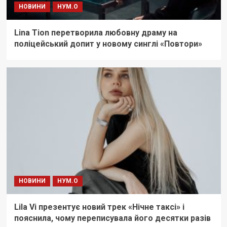
НОВИНИ
НУМ.О
Lina Tion перетворила любовну драму на
поліцейський допит у новому синглі «Повтори»
НОВИНИ
НУМ.О
Lila Vi презентує новий трек «Нічне таксі» і
пояснила, чому переписувала його десятки разів