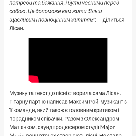
потреби та бажання, і бути чесними перед
собою. Це допоможе вам жити більш
щасливим і повноцінним життям”,
— ділиться
Лісан
.
Музику та текст до пісні створила сама Лісан.
Гітарну партію написав Максим Рой, музикант з
її команди, який також є головним критиком і
порадником співачки. Разом з Олександром
Матієнком, саундпродюсером студії Major
Music, вони втрьох створюють пісні. Не стала