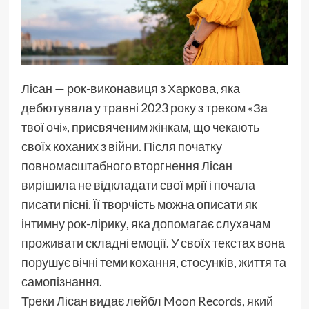
Лісан — рок-виконавиця з Харкова, яка
дебютувала у травні 2023 року з треком «За
твої очі», присвяченим жінкам, що чекають
своїх коханих з війни. Після початку
повномасштабного вторгнення Лісан
вирішила не відкладати свої мрії і почала
писати пісні. Її творчість можна описати як
інтимну рок-лірику, яка допомагає слухачам
проживати складні емоції. У своїх текстах вона
порушує вічні теми кохання, стосунків, життя та
самопізнання.
Треки Лісан видає лейбл Moon Records, який