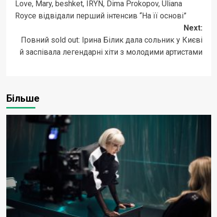
Love, Mary, beshket, IRYN, Dima Prokopov, Uliana
navigation
Royce відвідали перший інтенсив “На її основі”
Next:
Повний sold out: Ірина Білик дала сольник у Києві
й заспівала легендарні хіти з молодими артистами
Більше