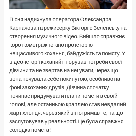
Пісня надихнула оператора Олександра
Карпачова та режисерку Вікторію Зеленську на
створення музичного відео. Вийшло справжнє
короткометражне кіно про історію
нещасливого кохання, байдужість та помсту. У
відео-історії коханий ігнорував потреби своєї
дівчини та не звертав на неї уваги, через що
вона почувала себе покинутою, особливо на
фоні закоханих друзів. Дівчина спочатку
починає придумувати плани помсти в своїй
голові, але останньою краплею став невдалий
жарт хлопця, через який він отримав те, на що
заслуговував у реальності. Це була справжня
солодка помста!