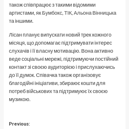
також співпрацює з такими відомими
артистами, як
Бумбокс
,
ТІК
,
Альона Вінницька
та іншими.
Лісан планує випускати новий трек кожного
місяця, що допомагає підтримувати інтерес
слухачів і її власну мотивацію. Вона активно
веде соціальні мережі, підтримуючи постійний
контакт зі своєю аудиторією і прислухаючись
до її думок. Співачка також організовує
благодійні ініціативи, збираює кошти для
потреб військових та підтримуює їх своєю
музикою.
Post
Previous: