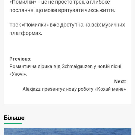
«Помилки» – це не просто трек, а глибоке
послання, що може врятувати чиєсь життя.
Трек «Помилки» вже доступна на
всіх музичних
платформах.
Post
Previous:
Романтична лірика від Schmalgauzen у новій пісні
navigation
«Уночі».
Next:
Alexjazz презентує нову роботу «Кохай мене»
Більше