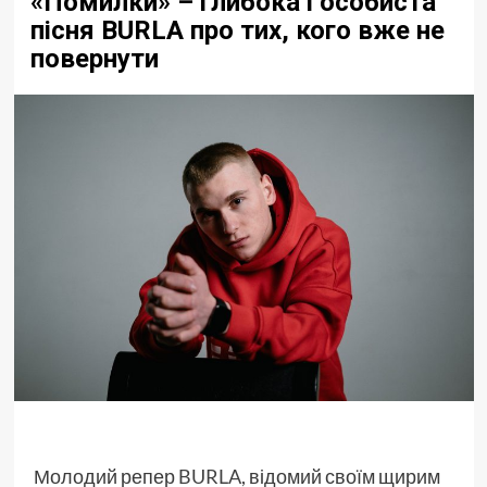
«Помилки» – глибока і особиста
пісня BURLA про тих, кого вже не
повернути
Молодий репер
BURLA
, відомий своїм щирим