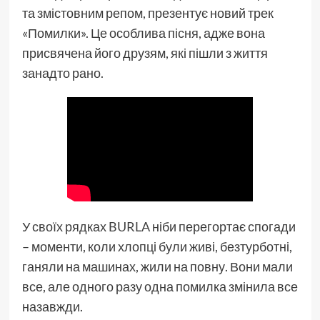
та змістовним репом, презентує новий трек
«Помилки». Це особлива пісня, адже вона
присвячена його друзям, які пішли з життя
занадто рано.
У своїх рядках
BURLA
ніби перегортає спогади
– моменти, коли хлопці були живі, безтурботні,
ганяли на машинах, жили на повну. Вони мали
все, але одного разу одна помилка змінила все
назавжди.