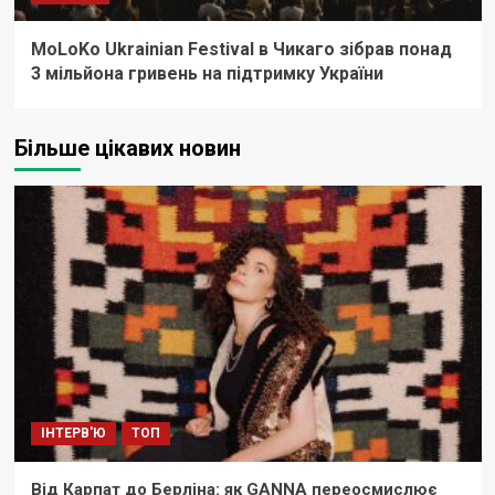
MoLoKo Ukrainian Festival в Чикаго зібрав понад
3 мільйона гривень на підтримку України
Більше цікавих новин
ІНТЕРВ'Ю
ТОП
Від Карпат до Берліна: як GANNA переосмислює