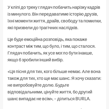
У кліпі до треку глядач побачить нарізку кадрів
із минулого. Він передаватиме історію друзів,
їхні моменти життя, драйв, свободу та помилки,
які призвели до трагічних наслідків.
Це буде емоційна розповідь, яка покаже
контраст між тим, що було, і тим, що сталося.
Глядач побачить, як усе могло бути інакше,
якщо б зробили інший вибір.
«Ця пісня для тих, кого більше немає. Але вона
також для тих, хто ще має шанс. Я хочу сказати:
не випробовуйте долю. Будьте
відповідальними, цінуйте життя, бо другий
шанс випадає не всім», – ділиться BURLA.