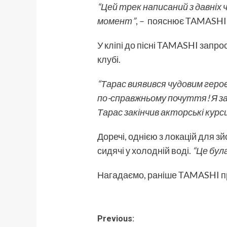
“Цей трек написаний з давніх ч
момент”
, – пояснює TAMASHI
У кліпі до пісні TAMASHI запр
клубі.
“Тарас виявився чудовим героєм
по-справжньому почуття! Я зап
Тарас закінчив акторські курс
Доречі, однією з локацій для з
сидячі у холодній воді.
“Це була
Нагадаємо, раніше TAMASHI 
Post
Previous: