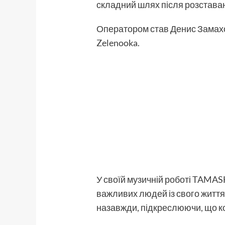
складний шлях після розстава
Оператором став Денис Замахов
Zelenooka.
У своїй музичній роботі TAMAS
важливих людей із свого життя.
назавжди, підкреслюючи, що кож