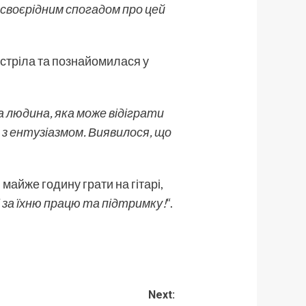
в своєрідним спогадом про цей
устріла та познайомилася у
та людина, яка може відіграти
ю з ентузіазмом. Виявилося, що
майже годину грати на гітарі,
і за їхню працю та підтримку!
“.
Next: