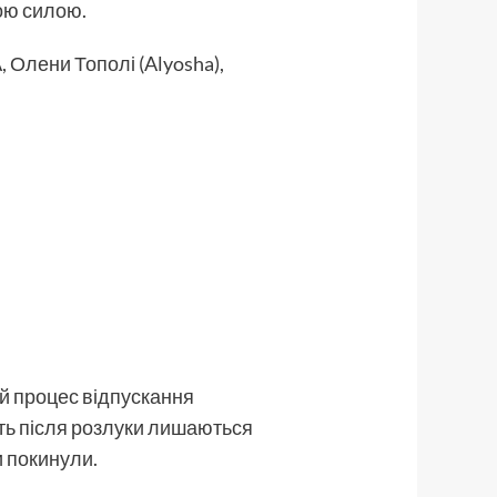
ою силою.
Олени Тополі (Alyosha),
ий процес відпускання
іть після розлуки лишаються
и покинули.