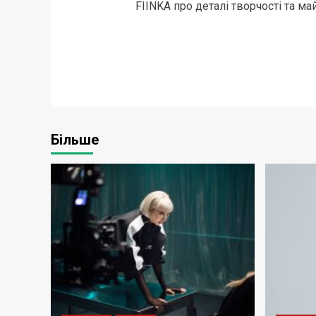
FIINKA про деталі творчості та ма
navigation
Більше