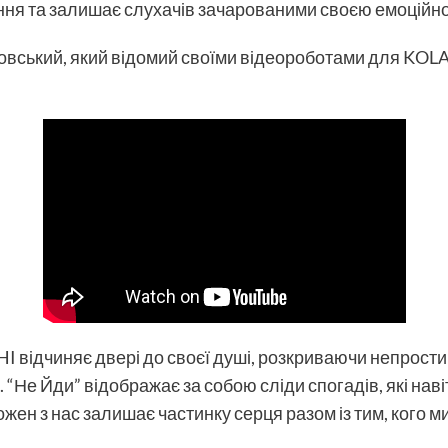
ння та залишає слухачів зачарованими своєю емоційн
ський, який відомий своїми відеороботами для KOLA, 
HI відчиняє двері до своєї душі, розкриваючи непрост
 “Не Йди” відображає за собою сліди спогадів, які нав
ен з нас залишає частинку серця разом із тим, кого м