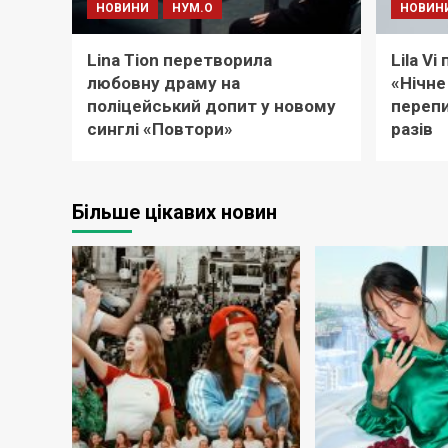
НОВИНИ
НУМ.О
НОВИН
Lina Tion перетворила
Lila V
любовну драму на
«Нічне
поліцейський допит у новому
перепи
синглі «Повтори»
разів
Більше цікавих новин