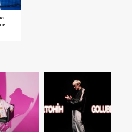
ла
ше