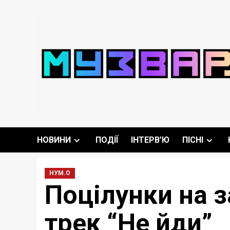
Перейти
до
вмісту
НОВИНИ
ПОДІЇ
ІНТЕРВ’Ю
ПІСНІ
НУМ.О
Поцілунки на з
трек “Не йди”