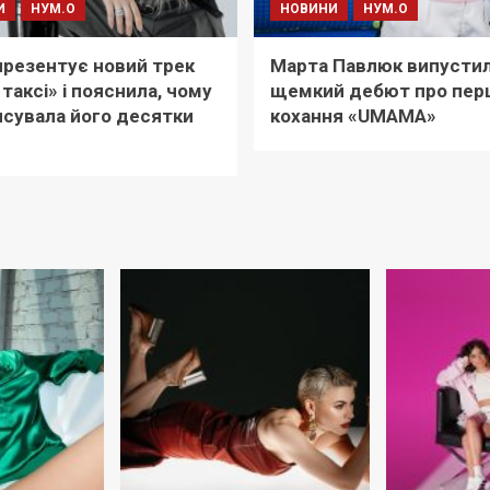
И
НУМ.О
НОВИНИ
НУМ.О
i презентує новий трек
Марта Павлюк випусти
 таксі» і пояснила, чому
щемкий дебют про пер
сувала його десятки
кохання «UМАМА»