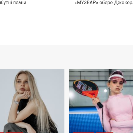
йбутні плани
«МУЗВАР» обере Джокера 