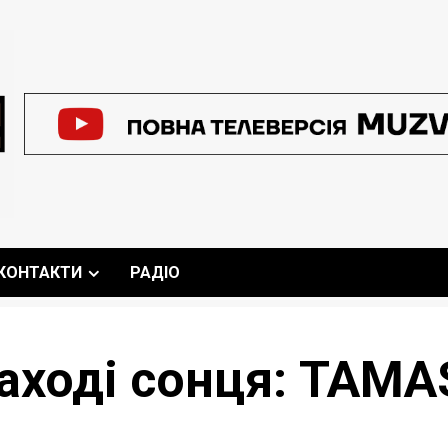
КОНТАКТИ
РАДІО
аході сонця: TAMA