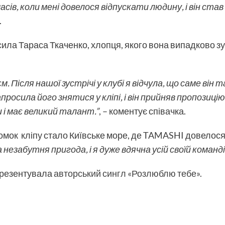
асів, коли мені довелося відпускати людину, і він ста
.
осила Тараса Ткаченко, хлопця, якого вона випадково з
. Після нашої зустрічі у клубі я відчула, що саме він 
росила його знятися у кліпі, і він прийняв пропозиці
и і має великий талант.”
, – коментує співачка.
йомок кліпу стало Київське море, де TAMASHI довелося 
 незабутня пригода, і я дуже вдячна усій своїй команд
презентувала
авторський сингл «Розлюблю тебе».