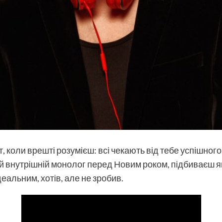
т, коли врешті розумієш: всі чекають від тебе успішного
й внутрішній монолог перед Новим роком, підбиваєш які
деальним, хотів, але не зробив.