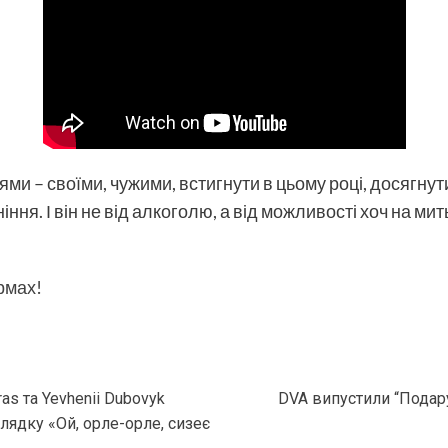
нями – своїми, чужими, встигнути в цьому році, досягнут
ніння. І він не від алкоголю, а від можливості хоч на мит
рмах!
as та Yevhenii Dubovyk
DVA випустили “Подар
лядку «Ой, орле-орле, сизеє