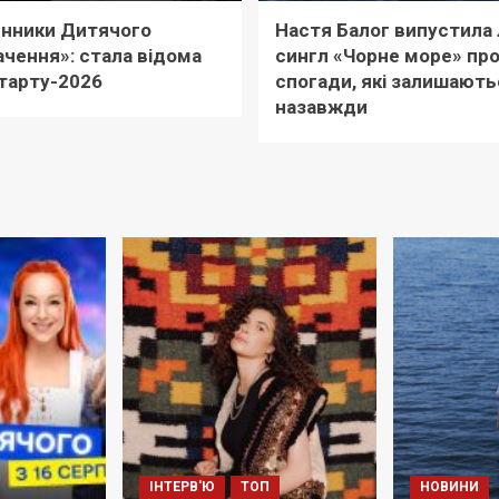
нники Дитячого
Настя Балог випустила 
чення»: стала відома
сингл «Чорне море» пр
тарту-2026
спогади, які залишають
назавжди
ІНТЕРВ'Ю
ТОП
НОВИНИ