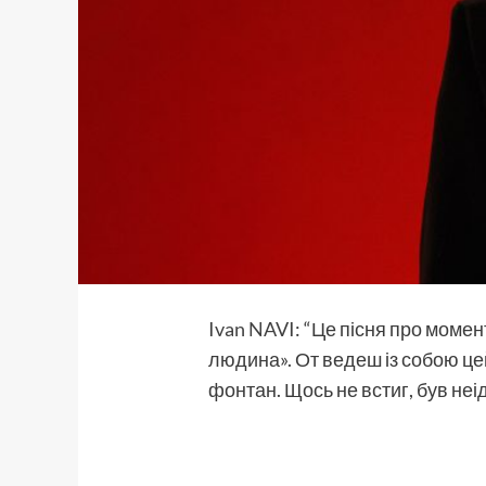
Ivan NAVI
: “Це пісня про момен
людина». От ведеш із собою це
фонтан. Щось не встиг, був неі