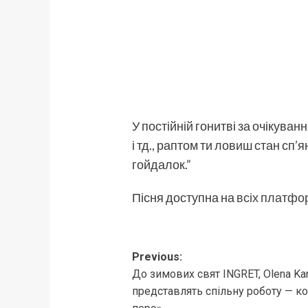
У постійній гонитві за очікуван
і тд., раптом ти ловиш стан сп’я
гойдалок.”
Пісня доступна на
всіх платфо
Post
Previous:
До зимових свят INGRET, Olena Kar
navigation
представлять спільну роботу — ко