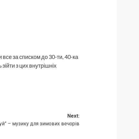
и все за списком до 30-ти, 40-ка
ь зійти з цих внутрішніх
Next:
уй” – музику для зимових вечорів