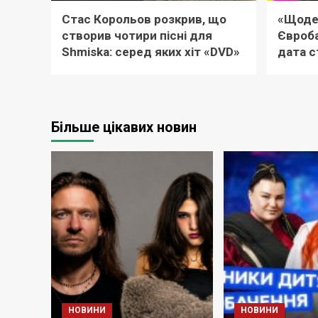
Стас Корольов розкрив, що
«Щоде
створив чотири пісні для
Євроба
Shmiska: серед яких хіт «DVD»
дата с
Більше цікавих новин
НОВИНИ
НОВИНИ