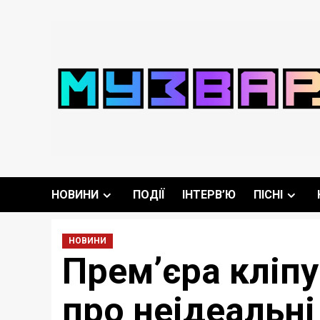
Перейти
до
вмісту
НОВИНИ
ПОДІЇ
ІНТЕРВ’Ю
ПІСНІ
НОВИНИ
Премʼєра кліпу
про неідеальні