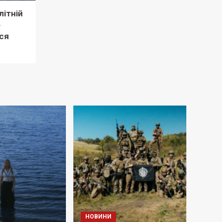
літній
о
ся
НОВИНИ