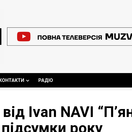
КОНТАКТИ
РАДІО
 від Ivan NAVI “П’я
 підсумки року