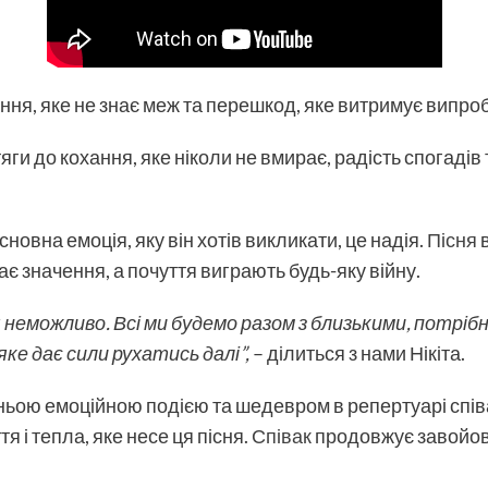
хання, яке не знає меж та перешкод, яке витримує випр
яги до кохання, яке ніколи не вмирає, радість спогадів т
новна емоція, яку він хотів викликати, це надія.
Пісня
в
має значення, а почуття виграють будь-яку війну.
можливо. Всі ми будемо разом з близькими, потрібні 
ке дає сили рухатись далі”,
– ділиться з нами Нікіта.
ньою емоційною подією та шедевром в репертуарі спів
 і тепла, яке несе ця пісня.
Співак
продовжує завойов