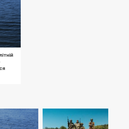
літній
о
ся