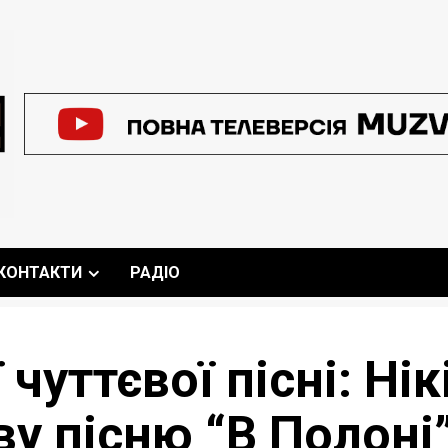
КОНТАКТИ
РАДІО
чуттєвої пісні: Нік
у пісню “В Полоні