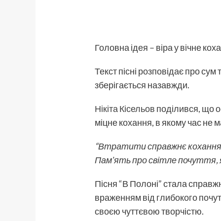
Головна ідея – віра у вічне ко
Текст пісні розповідає про сум т
зберігається назавжди.
Нікіта Кісельов
поділився, що ос
міцне кохання, в якому час не 
“Втратити справжнє кохання не
Памʼять про світле почуття, я
Пісня “В Полоні” стала справж
враженням від глибокого почуття
своєю чуттєвою творчістю.