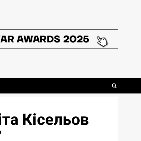
іта Кісельов
”