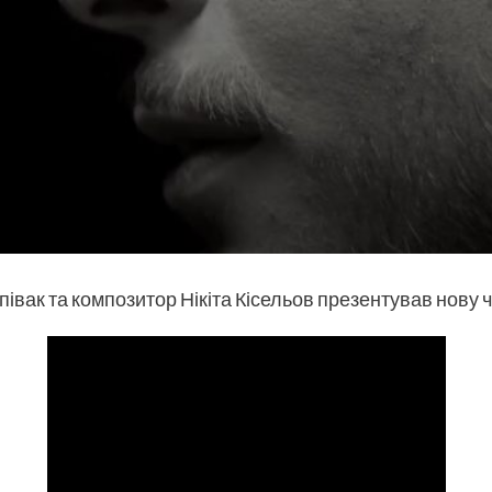
івак та композитор Нікіта Кісельов презентував нову 