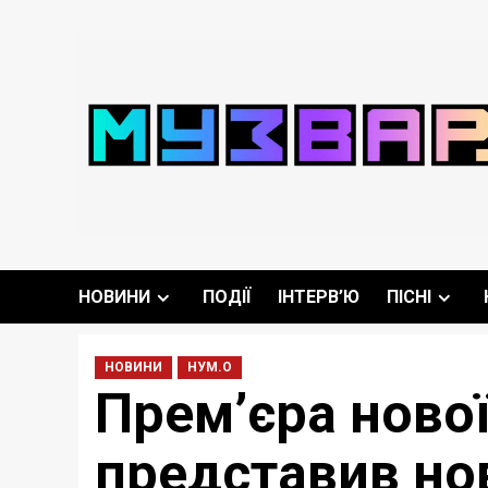
Перейти
до
вмісту
НОВИНИ
ПОДІЇ
ІНТЕРВ’Ю
ПІСНІ
НОВИНИ
НУМ.О
Прем’єра нової 
представив нов