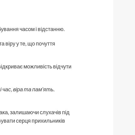
обування часом і відстанню.
а віру у те, що почуття
ідкриває можливість відчути
час, віра та памʼять.
ака, залишаючи слухачів під
увати серця прихильників