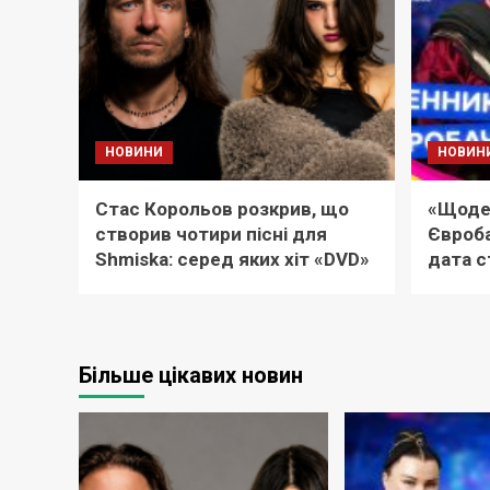
НОВИНИ
НОВИН
Стас Корольов розкрив, що
«Щоде
створив чотири пісні для
Євроба
Shmiska: серед яких хіт «DVD»
дата с
Більше цікавих новин