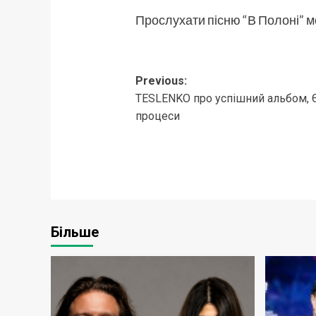
Прослухати пісню “В Полоні” м
Post
Previous:
TESLENKO про успішний альбом, Є
navigation
процеси
Більше