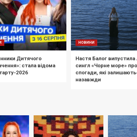
И
НОВИНИ
нники Дитячого
Настя Балог випустила 
чення»: стала відома
сингл «Чорне море» пр
тарту-2026
спогади, які залишають
назавжди