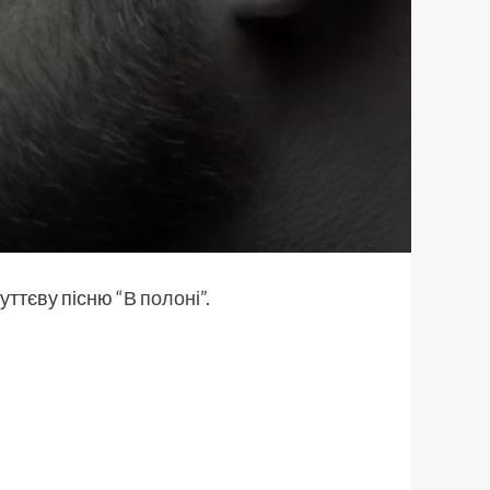
чуттєву пісню
“В полоні”
.