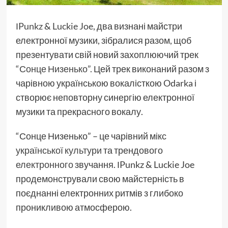
ІPunkz
&
Luckie Joe
, два визнані майстри
електронної музики, зібралися разом, щоб
презентувати свій новий захоплюючий трек
“Сонце Низенько”.
Цей трек виконаний разом з
чарівною українською вокалісткою Odarka і
створює неповторну синергію електронної
музики та прекрасного вокалу.
“Сонце Низенько” – це чарівний мікс
української культури
та трендового
електронного
звучання. ІPunkz & Luckie Joe
продемонстрували свою майстерність в
поєднанні електронних ритмів з глибоко
проникливою атмосферою.