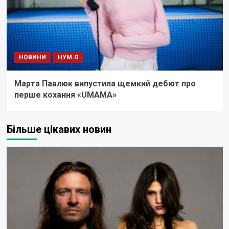
НОВИНИ
НУМ.О
Марта Павлюк випустила щемкий дебют про
перше кохання «UМАМА»
Більше цікавих новин