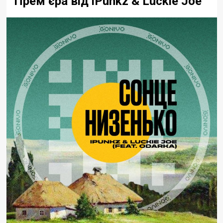
Прем’єра від iPunkz & Luckie Joe