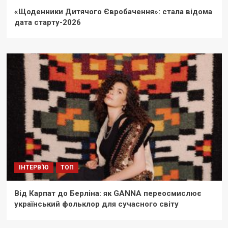
«Щоденники Дитячого Євробачення»: стала відома
дата старту-2026
ІНТЕРВ'Ю
ТОП
Від Карпат до Берліна: як GANNA переосмислює
український фольклор для сучасного світу