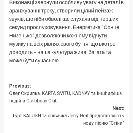
Виконавці звернули особливу увагу на деталі в
аранжуванні треку, створили цілий пейзаж
звуків, що ніби обволікає слухача від перших
секунд прослуховування. Енергетика “Сонце
Низенько” дозволяючи кожному відчути
музику на всіх рівнях свого буття, що вкотре
доводить – наша культура жива, багата та
може бути сучасною.
Post
Previous:
Олег Скрипка, KARTA SVITU, KADNAY та інші: афіша
navigation
подій в Caribbean Club
Next:
Гурт KALUSH та співачка Jerry Heil представляють
нову пісню “Стіни”