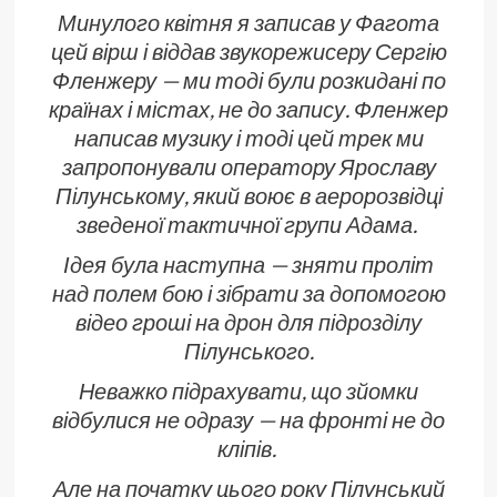
Минулого квітня я записав у Фагота
цей вірш і віддав звукорежисеру Сергію
Фленжеру — ми тоді були розкидані по
країнах і містах, не до запису. Фленжер
написав музику і тоді цей трек ми
запропонували оператору Ярославу
Пілунському, який воює в аеророзвідці
зведеної тактичної групи Адама.
Ідея була наступна — зняти проліт
над полем бою і зібрати за допомогою
відео гроші на дрон для підрозділу
Пілунського.
Неважко підрахувати, що зйомки
відбулися не одразу — на фронті не до
кліпів.
Але на початку цього року Пілунський