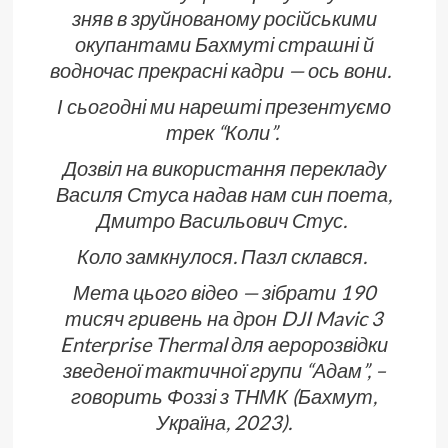
зняв в зруйнованому російськими
окупантами Бахмуті страшні й
водночас прекрасні кадри — ось вони.
І сьогодні ми нарешті презентуємо
трек “Коли”.
Дозвіл на використання перекладу
Василя Стуса надав нам син поета,
Дмитро Васильович Стус.
Коло замкнулося. Пазл склався.
Мета цього відео — зібрати 190
тисяч гривень на дрон DJI Mavic 3
Enterprise Thermal для аеророзвідки
зведеної тактичної групи “Адам”, –
говорить Фоззі з ТНМК (Бахмут,
Україна, 2023).