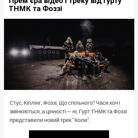
Премʼєра відео і треку від гурту
ТНМК та Фоззі
Стус
, Кіплінг,
Фоззі
. Що спільного? Часи хоч і
змінюються, а цінності — ні. Гурт
ТНМК
та Фоззі
представили новий трек “Коли”.