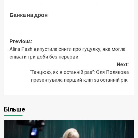
Банка на дрон
Post
Previous:
Alina Pash випустила сингл про гуцулку, яка могла
navigation
співати три доби без перерви
Next:
“Танцюю, як в останній раз”: Оля Полякова
презентувала перший кліп за останній рік
Більше