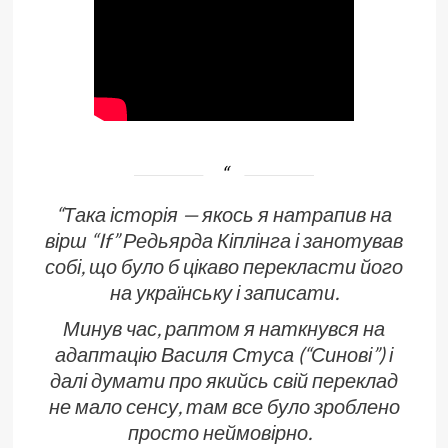
“Така історія — якось я натрапив на
вірш “If” Редьярда Кіплінга і занотував
собі, що було б цікаво перекласти його
на українську і записати.
Минув час, раптом я наткнувся на
адаптацію Василя Стуса (“Синові”) і
далі думати про якийсь свій переклад
не мало сенсу, там все було зроблено
просто неймовірно.