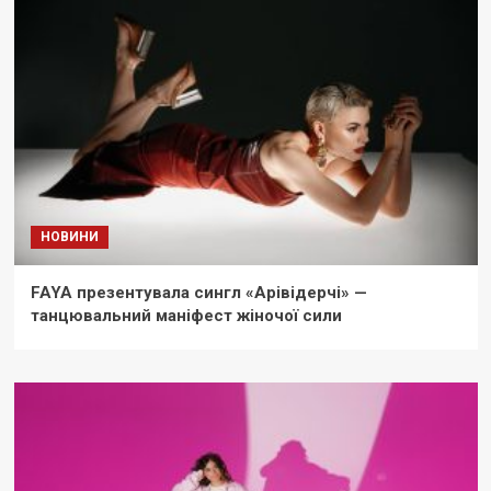
НОВИНИ
FAYA презентувала сингл «Арівідерчі» —
танцювальний маніфест жіночої сили