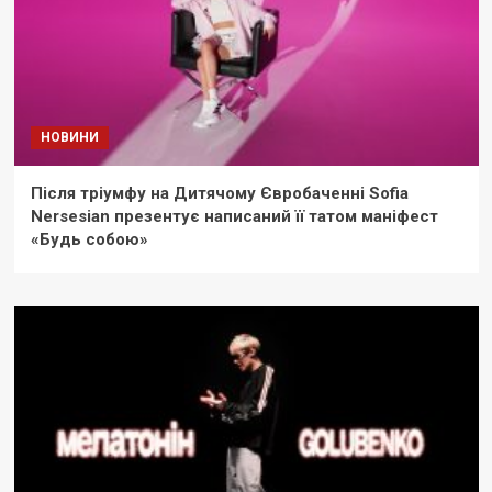
НОВИНИ
Після тріумфу на Дитячому Євробаченні Sofia
Nersesian презентує написаний її татом маніфест
«Будь собою»