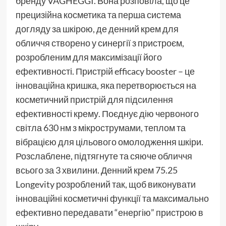
бренду VAGHEGGI. Вона розповіла, що це
прецизійна косметика та перша система
догляду за шкірою, де денний крем для
обличчя створено у синергії з пристроєм,
розробленим для максимізації його
ефективності. Пристрій efficacy booster – це
інноваційна кришка, яка перетворюється на
косметичний пристрій для підсилення
ефективності крему. Поєднує дію червоного
світла 630 нм з мікрострумами, теплом та
вібрацією для цільового омолодження шкіри.
Розслаблене, підтягнуте та сяюче обличчя
всього за 3 хвилини. Денний крем 75.25
Longevity розроблений так, щоб виконувати
інноваційні косметичні функції та максимально
ефективно передавати “енергію” пристрою в