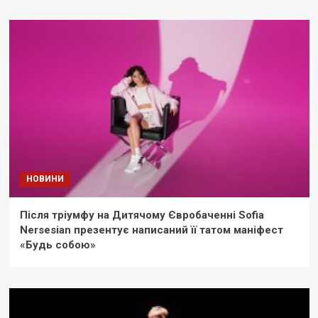
НОВИНИ
Після тріумфу на Дитячому Євробаченні Sofia
Nersesian презентує написаний її татом маніфест
«Будь собою»