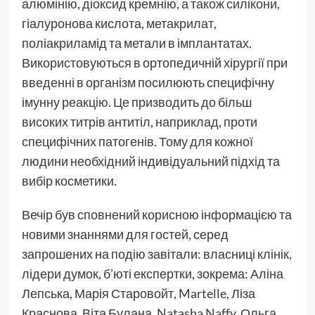
алюмінію, діоксид кремнію, а також силікони,
гіалуронова кислота, метакрилат,
поліакриламід та метали в імплантатах.
Використовуються в ортопедичній хірургії при
введенні в організм посилюють специфічну
імунну реакцію. Це призводить до більш
високих титрів антитіл, наприклад, проти
специфічних патогенів. Тому для кожної
людини необхідний індивідуальний підхід та
вибір косметики.
Вечір був сповнений корисною інформацією та
новими знаннями для гостей, серед
запрошених на подію завітали: власниці клінік,
лідери думок, б’юті експертки, зокрема: Аліна
Лепська, Марія Старовойт, Martelle, Ліза
Краснова, Віта Булана, Natasha Naffy, Ольга