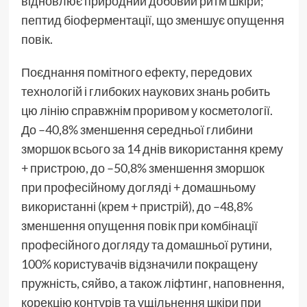
відновлює природний добовий ритм шкіри;
пептид біоферментації, що зменшує опущення
повік.
Поєднання помітного ефекту, передових
технологій і глибоких наукових знань робить
цю лінію справжнім проривом у косметології.
До –40,8% зменшення середньої глибини
зморшок всього за 14 днів використання крему
+ пристрою, до –50,8% зменшення зморшок
при професійному догляді + домашньому
використанні (крем + пристрій), до –48,8%
зменшення опущення повік при комбінації
професійного догляду та домашньої рутини,
100% користувачів відзначили покращену
пружність, сяйво, а також ліфтинг, наповнення,
корекцію контурів та ущільнення шкіри при