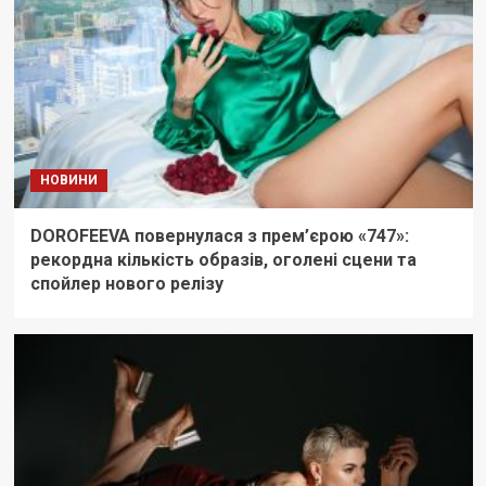
НОВИНИ
DOROFEEVA повернулася з прем’єрою «747»:
рекордна кількість образів, оголені сцени та
спойлер нового релізу