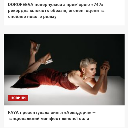
DOROFEEVA повернулася з прем’єрою «747»:
рекордна кількість образів, оголені сцени та
спойлер нового релізу
НОВИНИ
FAYA презентувала сингл «Арівідерчі» —
танцювальний маніфест жіночої сили