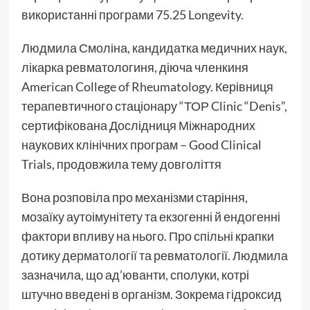
використанні програми 75.25 Longevity.
Людмила Смоліна, кандидатка медичних наук,
лікарка ревматологиня, діюча членкиня
American College of Rheumatology. Керівниця
терапевтичного стаціонару “ТОР Clinic “Denis”,
сертифікована Дослідниця Міжнародних
наукових клінічних програм – Good Clinical
Trials, продовжила тему довголіття
Вона розповіла про механізми старіння,
мозаїку аутоімунітету та екзогенні й ендогенні
фактори впливу на нього. Про спільні крапки
дотику дерматології та ревматології. Людмила
зазначила, що ад’юванти, сполуки, котрі
штучно введені в організм. Зокрема гідроксид