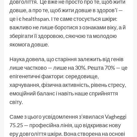
довголіття. Це вже не просто про те, щоб жити
довше, а про те, щоб жити довше в здоров’ї —
це і є healthspan. І те саме стосується шкіри:
важливо не лише боротися з ознаками віку, а й
зберігати її здоровою, сяючою та молодою
якомога довше.
Наука довела, що старіння залежить від генів
лише частково — лише на 30%. Решта 70% — це
епігенетичні фактори: середовище,
харчування, фізична активність, рівень стресу,
емоційний баланс і навіть наше сприйняття
світу.
Саме з цього усвідомлення з’явилася Vagheggi
75.25 — професійна лінія, що відкриває нову
еру довголіття шкіри. Вона створена на основі