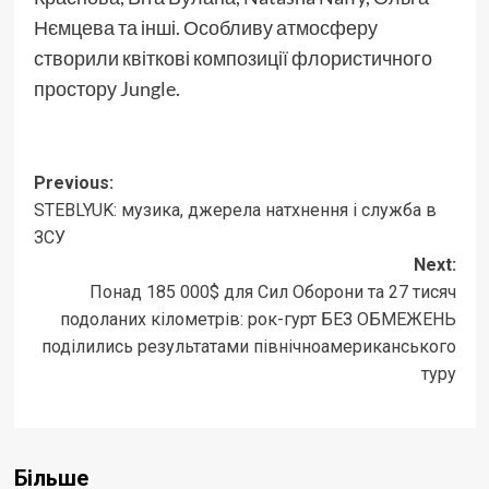
Нємцева та інші. Особливу атмосферу
створили квіткові композиції флористичного
простору Jungle.
Post
Previous:
STEBLYUK: музика, джерела натхнення і служба в
navigation
ЗСУ
Next:
Понад 185 000$ для Сил Оборони та 27 тисяч
подоланих кілометрів: рок-гурт БЕЗ ОБМЕЖЕНЬ
поділились результатами північноамериканського
туру
Більше