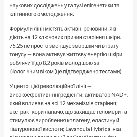
наукових досліджень у галузі епігенетики та
клітинного омолодження.
Формули лінії містять активні речовини, які
діють на 12 ключових причин старіння шкіри.
75.25 не просто зменшує зморшки чи втрату
тонусу — вона активує життєву енергію шкіри,
роблячи її до 8,2 років молодшою за
біологічним віком (це підтверджено тестами).
У центрі цієї революційної лінії —
високоефективні інгредієнти: активатор NAD+,
який впливає на всі 12 механізмів старіння;
екстракт кори лапачо, що захищає теломери та
стимулює вироблення колагену, еластину й
гіалуронової кислоти; Lavandula Hybrida, яка