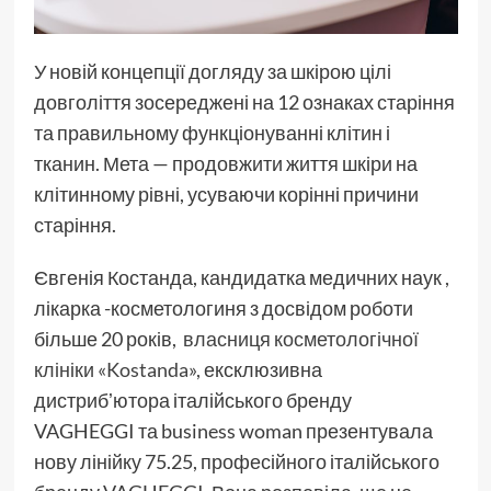
У новій концепції догляду за шкірою цілі
довголіття зосереджені на 12 ознаках старіння
та правильному функціонуванні клітин і
тканин. Мета — продовжити життя шкіри на
клітинному рівні, усуваючи корінні причини
старіння.
Євгенія Костанда, кандидатка медичних наук ,
лікарка -косметологиня з досвідом роботи
більше 20 років,
власниця косметологічної
клініки «Kostanda»,
ексклюзивна
дистрибʼютора італійського бренду
VAGHEGGI та business woman презентувала
нову лінійку 75.25, професійного італійського