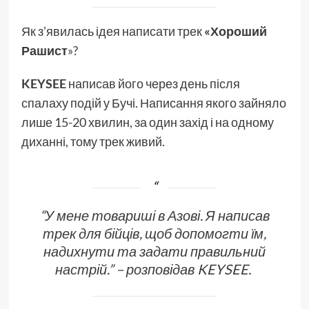
Як з’явилась ідея написати трек
«Хороший
Рашист
»?
KEYSEE
написав його через день після
спалаху подій у Бучі. Написання якого зайняло
лише 15-20 хвилин, за один захід і на одному
диханні, тому трек живий.
“У мене товариші в Азові. Я написав
трек для бійців, щоб допомогти їм,
надихнути та задати правильний
настрій.” – розповідав KEYSEE.