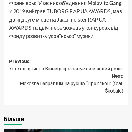
Франківськ. Учасник об’єднання
Malavita Gang
.
У 2019 вийграв
TUBORG RAP.UA AWARDS
, мав
двічі друге місце на
Jägermeister RAP.UA
AWARDS
та двічі переможець у конкурсах від
Фонду розвитку української музики.
Post
Previous:
Хіп-хоп артист з Вінниці презентує свій новий реліз
navigation
Next:
Mokosha направила на русню “Прокльон” (feat.
$kobalo)
Більше