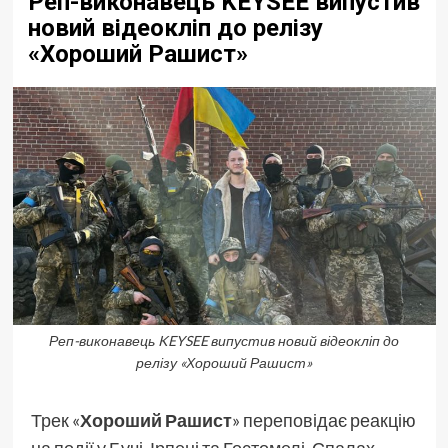
Реп-виконавець KEYSEE випустив
новий відеокліп до релізу
«Хороший Рашист»
Реп-виконавець KEYSEE випустив новий відеокліп до
релізу «Хороший Рашист»
Трек «
Хороший Рашист
» переповідає реакцію