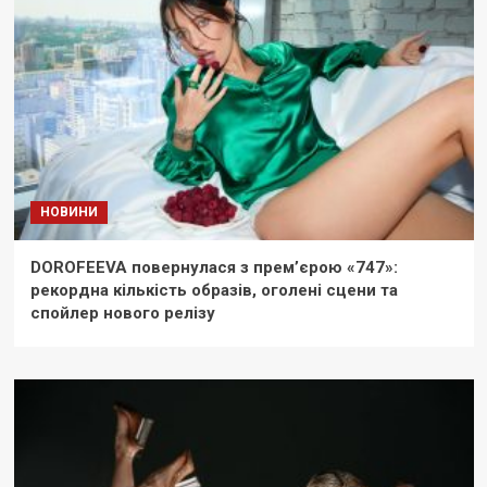
НОВИНИ
DOROFEEVA повернулася з прем’єрою «747»:
рекордна кількість образів, оголені сцени та
спойлер нового релізу