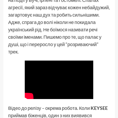
на події у Бучі, Ірпені та Гостомелі. Спалах
агресії, який зараз відчуває кожен небайдужий,
загартовує наш дух та робить сильнішими.
Адже, спрага до волі ніколи не покидала
український рід. Не боїмося називати речі
своїми іменами. Пишемо про те, що палає у
душі, що і переросло у цей “розриваючий”
трек.
Відео до релізу – окрема робота. Коли
KEYSEE
приймав біженців, один з них виявився