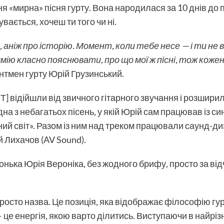
я «мирна» пісня гурту. Вона народилася за 10 днів до п
увається, хочеш ти того чи ні.
 аніж про історію. Момент, коли тебе несе — і ти не 
вмію класно пояснювати, про що мої ж пісні, тож кожен
тмен гурту Юрій Грузинський.
 відійшли від звичного гітарного звучання і розшири
а з небагатьох пісень, у якій Юрій сам працював із с
ний світ». Разом із ним над треком працювали саунд-ди
й Лихачов (AV Sound).
онька Юрія Вероніка, без жодного брифу, просто за відч
осто назва. Це позиція, яка відображає філософію гур
а — це енергія, якою варто ділитись. Виступаючи в найрі