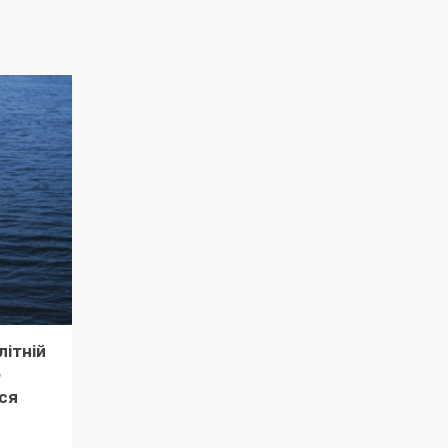
літній
о
ся