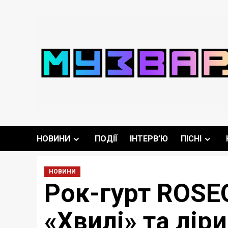
Перейти
до
вмісту
НОВИНИ
ПОДІЇ
ІНТЕРВ’Ю
ПІСНІ
НОВИНИ
Рок-гурт ROSEQ
«Хвилі» та лір