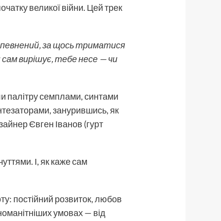
очатку великої війни. Цей трек
впевнений, за щось тр
иматися
 сам вирішує, тебе несе — чи
ли палітру семплами, синтами
интезаторами, занурившись, як
зайнер Євген Іванов (гурт
уттями. І, як каже сам
ту: постійний розвиток, любов
зноманітніших умовах — від