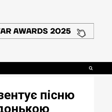
зентує пісню
 донькою