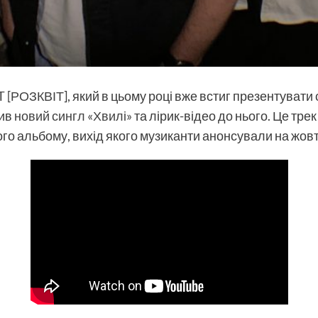
 [РОЗКВІТ
], який в цьому році вже встиг презентувати 
тив
новий сингл «Хвилі»
та лірик-відео до нього. Це тре
ого альбому, вихід якого музиканти анонсували на жов