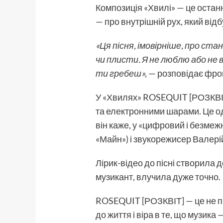
Композиція «Хвилі» — це останн
— про внутрішній рух, який відб
«Ця пісня,
імовірніше, про
стан,
ч
и плисти. Я не люблю або не 
ти гребеш»,
— розповідає фрон
У «Хвилях» ROSEQUIT [РОЗКВІТ]
та електронними шарами. Це одн
він каже, у «цифровий і безмеж
«Майн») і звукорежисер Валері
Лірик-відео до пісні створила д
музикант, влучила дуже точно.
ROSEQUIT [РОЗКВІТ] — це не пр
до життя і віра в те, що музик