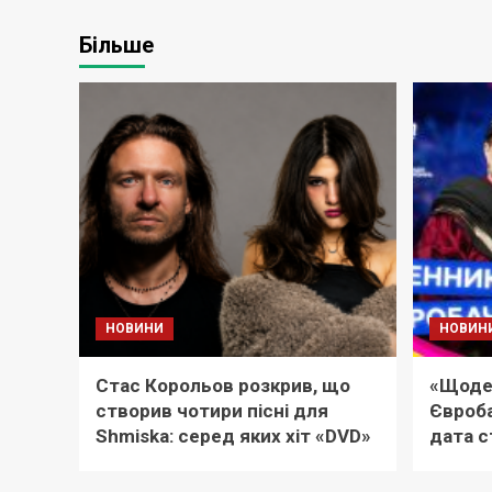
Більше
НОВИНИ
НОВИН
Стас Корольов розкрив, що
«Щоде
створив чотири пісні для
Євроба
Shmiska: серед яких хіт «DVD»
дата с