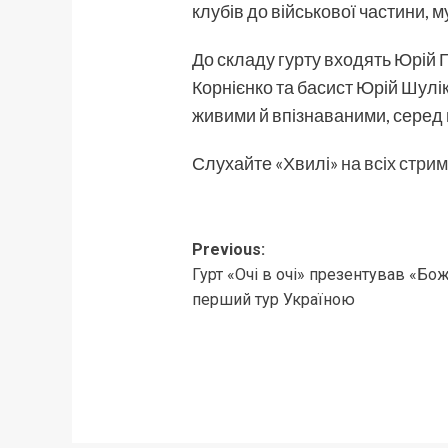
клубів до військової частини, м
До складу гурту входять Юрій Гр
Корнієнко та басист Юрій Шул
живими й впізнаваними, серед н
Слухайте «Хвилі»
на всіх стри
Post
Previous:
Гурт «Очі в очі» презентував «Бо
navigation
перший тур Україною