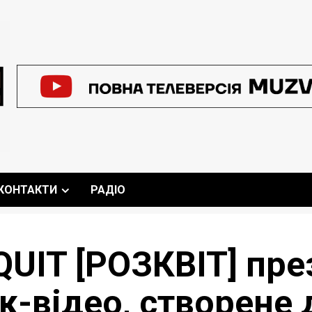
КОНТАКТИ
РАДІО
UIT [РОЗКВІТ] пре
ик-відео, створене