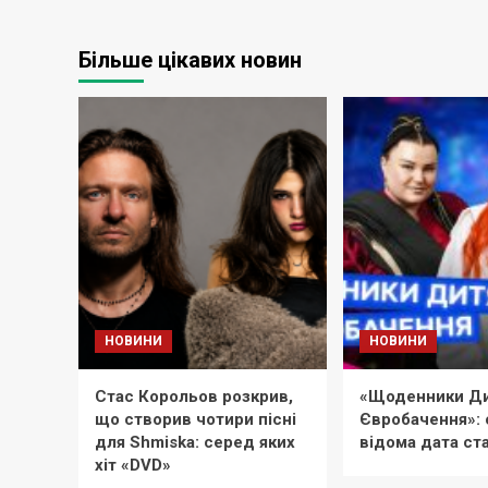
Більше цікавих новин
НОВИНИ
НОВИНИ
Стас Корольов розкрив,
«Щоденники Ди
що створив чотири пісні
Євробачення»: 
для Shmiska: серед яких
відома дата ст
хіт «DVD»