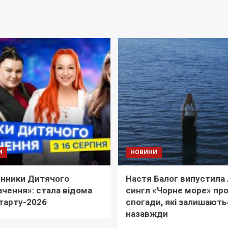
И
НОВИНИ
нники Дитячого
Настя Балог випустила 
чення»: стала відома
сингл «Чорне море» пр
тарту-2026
спогади, які залишають
назавжди