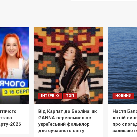
ІНТЕРВ'Ю
ТОП
НОВИНИ
тячого
Від Карпат до Берліна: як
Настя Бал
стала
GANNA переосмислює
літній син
арту-2026
український фольклор
про спогад
для сучасного світу
залишают