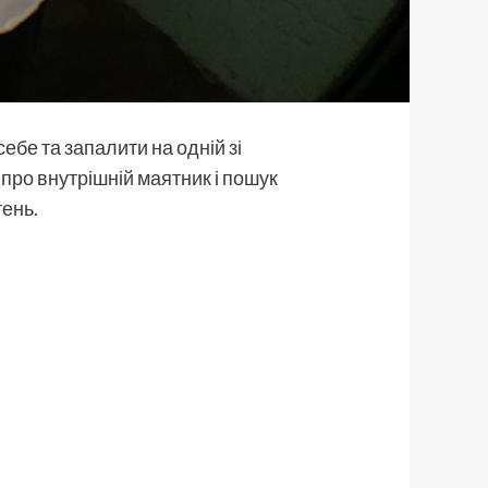
себе та запалити на одній зі
к про внутрішній маятник і пошук
тень.