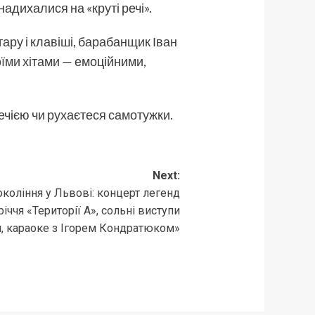
надихалися на «круті речі».
тару і клавіші, барабанщик Іван
оїми хітами
— емоційними,
течією чи рухаєтеся самотужки.
Next:
окоління у Львові: концерт легенд
іччя «Території А», сольні виступи
ги, караоке з Ігорем Кондратюком»