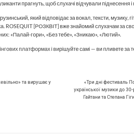
узиканти прагнуть, щоб слухачі відчували піднесення і 
узинський, який відповідає за вокал, тексти, музику, гі
іка. ROSEQUIT [РОЗКВІТ] вже знайомий слухачам
за св
их: «Палай-гори», «Без тебе», «Зникаю», «Лютий».
мінгових платформах
і вирішуйте самі — ви пливете за 
жевільно» та вирушає у
«Три дні фестиваль П
української музики до 30-р
Гайтани та Степана Гі