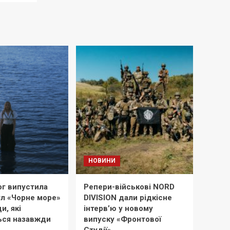
НОВИНИ
ог випустила
Репери-військові NORD
гл «Чорне море»
DIVISION дали рідкісне
и, які
інтерв’ю у новому
ься назавжди
випуску «Фронтової