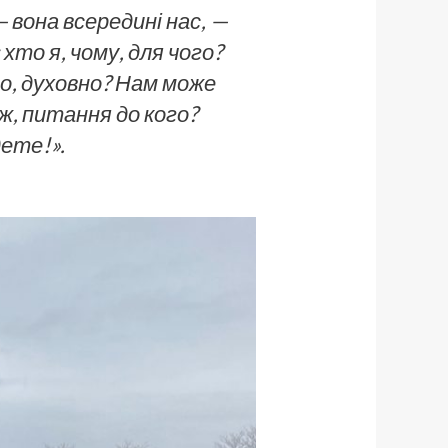
— вона всередині нас, —
то я, чому, для чого?
ро, духовно? Нам може
ж, питання до кого?
дете!».