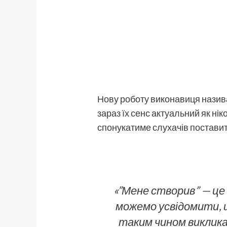
Нову роботу виконавиця назива
зараз їх сенс актуальний як ні
спонукатиме слухачів поставит
«”Мене створив” — це 
можемо усвідомити, щ
таким чином викликат