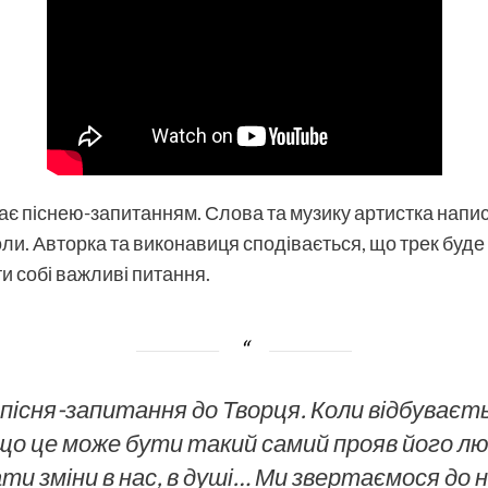
є піснею-запитанням. Слова та музику артистка написа
коли. Авторка та виконавиця сподівається, що трек буде
и собі важливі питання.
пісня-запитання до Творця. Коли відбуваєт
о це може бути такий самий прояв його лю
и зміни в нас, в душі… Ми звертаємося до 