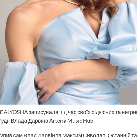
ії
ALYOSHA
записувала під час своїх рідкісних та нетри
удії Влада Дарвіна Arteria Music Hub.
тупив сам
Влад Дарвін
та Максим Сиволап. Останній т