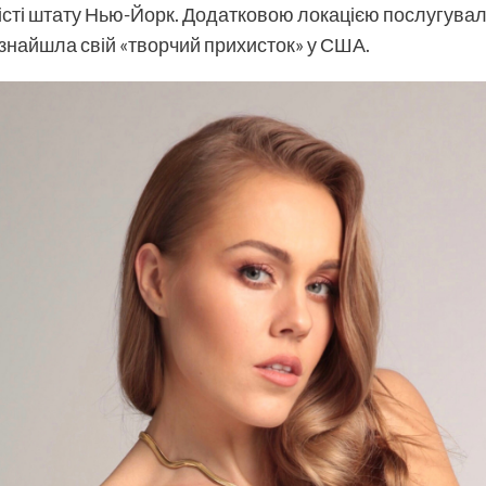
сті штату Нью-Йорк. Додатковою локацією послугувала
а знайшла свій «творчий прихисток» у США.