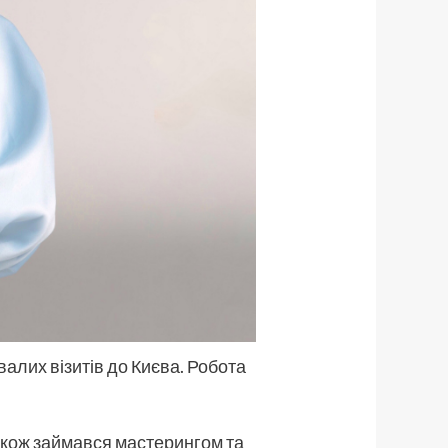
валих візитів до Києва. Робота
акож займався мастерингом та