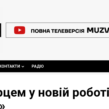
КОНТАКТИ
РАДІО
рцем у новій робот
»