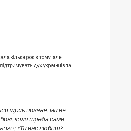
ла кілька років тому, але
 підтримувати дух українців та
ься щось погане, ми не
бові, коли треба саме
нього: «Ти нас любиш?