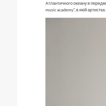
Атлантичного океану в передмі
music academy”, в якій артистк