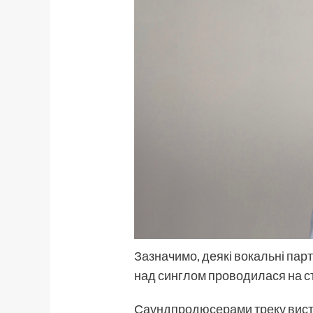
Зазначимо, деякі вокальні парт
над синглом проводилася на ст
Саундпродюсерами треку вис