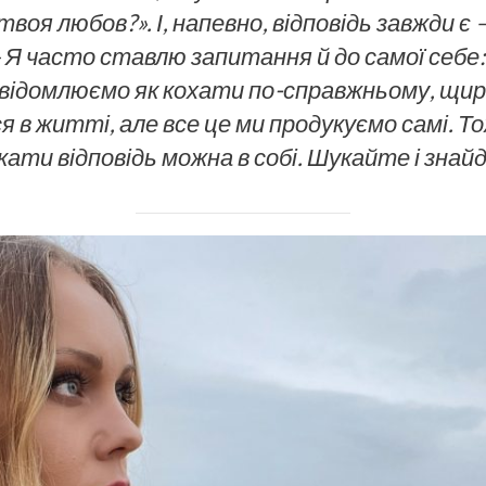
оя любов?». І, напевно, відповідь завжди є 
Я часто ставлю запитання й до самої себе: х
усвідомлюємо як кохати по-справжньому, щи
 в житті, але все це ми продукуємо самі. То
ати відповідь можна в собі. Шукайте і знай