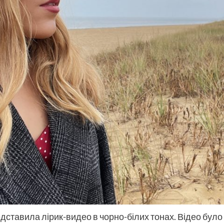
едставила лірик-видео в чорно-білих тонах. Відео було