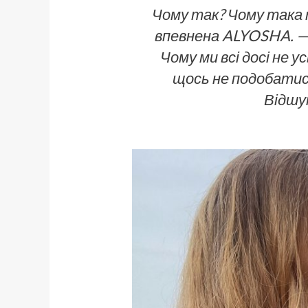
Чому так? Чому така тв
впевнена ALYOSHA. — 
Чому ми всі досі не 
щось не подобатися
Відшук