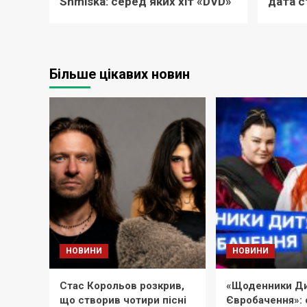
Shmiska: серед яких хіт «DVD»
дата с
Більше цікавих новин
НОВИНИ
НОВИНИ
Стас Корольов розкрив,
«Щоденники Ди
що створив чотири пісні
Євробачення»: 