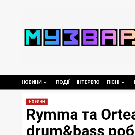
Перейти
до
вмісту
НОВИНИ
ПОДІЇ
ІНТЕРВ’Ю
ПІСНІ
НОВИНИ
Rymma та Ortea
drum&bass робо