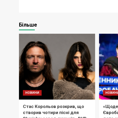
Більше
НОВИНИ
НОВИН
Стас Корольов розкрив, що
«Щоде
створив чотири пісні для
Євроба