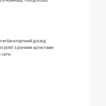
в номінації Young Blood.
ючи багаторічний досвід
х робіт з різними артистами
й-сети.