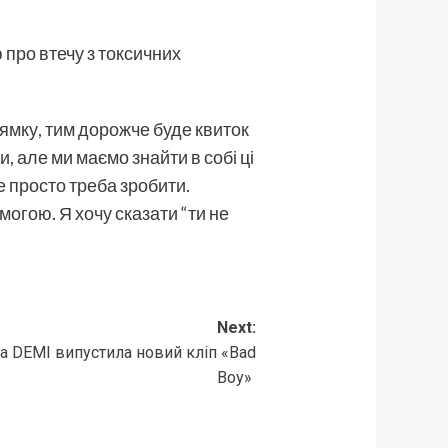
 про втечу з токсичних
мку, тим дорожче буде квиток
и, але ми маємо знайти в собі ці
е просто треба зробити.
могою. Я хочу сказати “ти не
Next:
а DEMI випустила новий кліп «Bad
Boy»