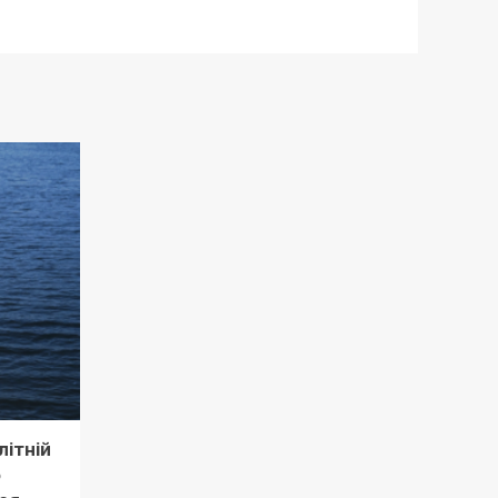
літній
о