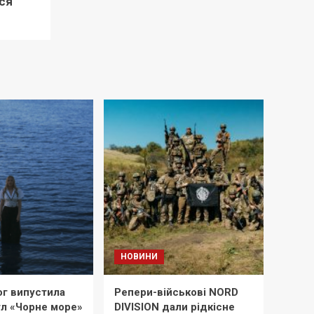
ся
НОВИНИ
ог випустила
Репери-військові NORD
гл «Чорне море»
DIVISION дали рідкісне