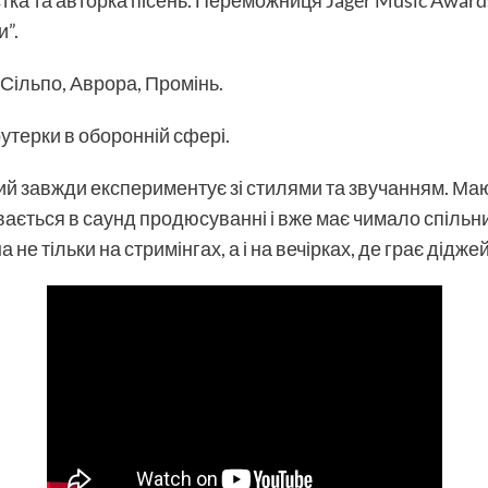
ка та авторка пісень. Переможниця Jager Music Awards 
”.
, Сільпо, Аврора, Промінь.
утерки в оборонній сфері.
ий завжди експериментує зі стилями та звучанням. Ма
ається в саунд продюсуванні і вже має чимало спільни
а не тільки на стримінгах, а і на вечірках, де грає дідже