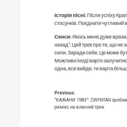
Історія пісні:
Після успіху Крап
стосунків. Поєднати чутливий 
Сенси:
Якось мене дуже врази
назад”. Цей трек про те, що не 
сили. Заради себе. Це може бут
Можливо іноді варто залучитись
одна, все вийде, ти варта більш
Post
Previous:
“КАЖАНИ 1983”: ZWYNTAR зробив
navigation
ремікс на власний трек