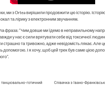
ки, ми з Ortea вирішили продовжити цю історію. Історію
вокал та лірику з електронним звучанням.
ла фраза: “Чим довше ми їдемо в неправильному напря
завжди у нас є сили врятувати себе від токсичної людин
и страшно та тривожно, адже невідомість лякає. Але ц
 допомогою. І я хочу, щоб цей трек був саме цією допо
ого”.
 танцювально-готичний
Співачка з Івано-Франківськ