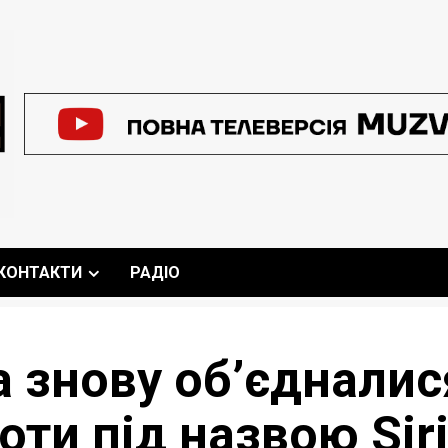
КОНТАКТИ
РАДІО
 знову об’єдналис
ти під назвою Sir