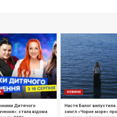
И
НОВИНИ
нники Дитячого
Настя Балог випустила 
чення»: стала відома
сингл «Чорне море» пр