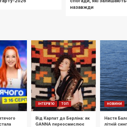
тарту-2026
спогади, які залишають
назавжди
ІНТЕРВ'Ю
ТОП
НОВИНИ
тячого
Від Карпат до Берліна: як
Настя Бал
стала
GANNA переосмислює
літній син