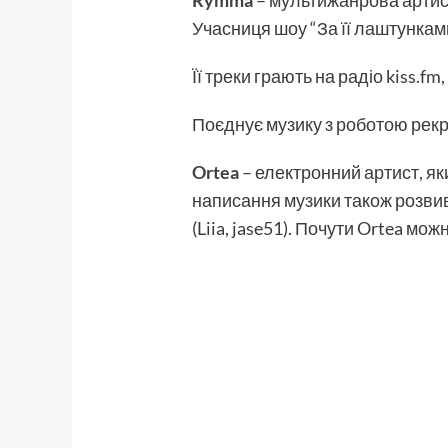
Rymma
– мультижанрова артист
Учасниця шоу “За її лаштунками
Її треки грають на радіо kiss.fm
Поєднує музику з роботою рекр
Ortea
– електронний артист, як
написання музики також розвив
(Liia, jase51). Почути Ortea можн