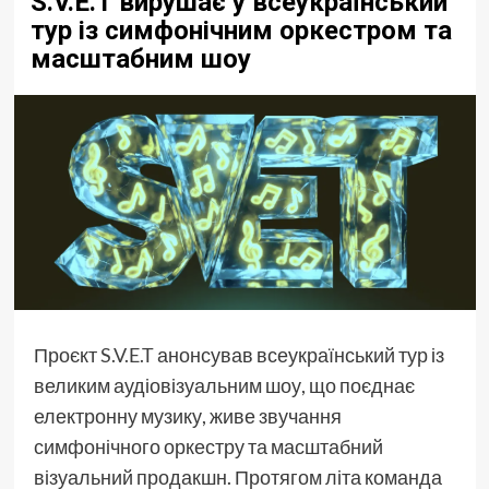
S.V.E.T вирушає у всеукраїнський
тур із симфонічним оркестром та
масштабним шоу
Проєкт
S.V.E.T
анонсував всеукраїнський тур із
великим аудіовізуальним шоу, що поєднає
електронну музику, живе звучання
симфонічного оркестру та масштабний
візуальний продакшн. Протягом літа команда