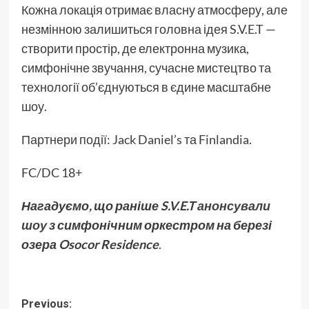
Кожна локація отримає власну атмосферу, але
незмінною залишиться головна ідея S.V.E.T —
створити простір, де електронна музика,
симфонічне звучання, сучасне мистецтво та
технології об’єднуються в єдине масштабне
шоу.
Партнери події: Jack Daniel’s та Finlandia.
FC/DC 18+
Нагадуємо, що раніше S.V.E.T
анонсували
шоу
з симфонічним оркестром на березі
озера Osocor Residence
.
Post
Previous: