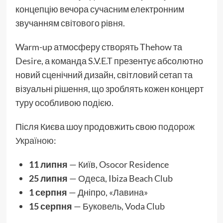
концепцію вечора сучасним електронним
звучанням світового рівня.
Warm-up атмосферу створять Thehow та
Desire, а команда S.V.E.T презентує абсолютно
новий сценічний дизайн, світловий сетап та
візуальні рішення, що зроблять кожен концерт
туру особливою подією.
Після Києва шоу продовжить свою
подорож
Україною
:
11 липня
— Київ, Osocor Residence
25 липня
— Одеса, Ibiza Beach Club
1 серпня
— Дніпро, «Лавина»
15 серпня
— Буковель, Voda Club