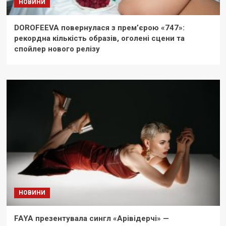
НОВИНИ
DOROFEEVA повернулася з прем’єрою «747»:
рекордна кількість образів, оголені сцени та
спойлер нового релізу
НОВИНИ
FAYA презентувала сингл «Арівідерчі» —