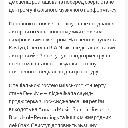
де сцена, розташована посеред озера, стане
центром унікального музичного перформансу.
Головною особливістю шоу стане поєднання
авторської електронної музики із живим
симфонічним оркестром. На сцені виступлять
Kostyn, Cherry та R.A.N, які представлять свій
авторський b3b-сет у супроводі оркестру та
нового масштабного візуального шоу,
створеного спеціально для цього туру.
Спеціальною гостею київського концерту
стане DeepMe — діджейка та саунд-
продюсерка з Лос-Анджелеса, чиї релізи
виходять на Armada Music, Spinnin’ Records,
Black Hole Recordings та інших міжнародних
лейблах. Її виступ доповнить музичну