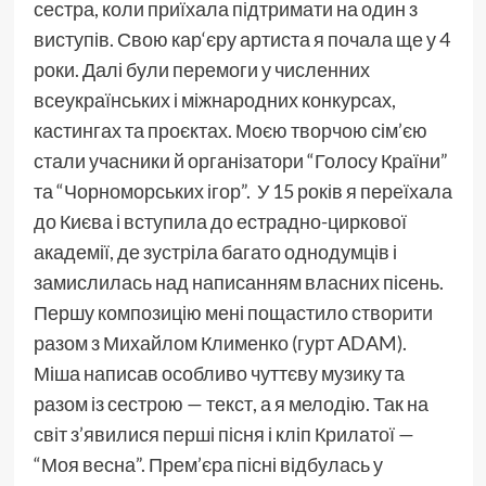
сестра, коли приїхала підтримати на один з
виступів. Свою кар‘єру артиста я почала ще у 4
роки. Далі були перемоги у численних
всеукраїнських і міжнародних конкурсах,
кастингах та проєктах. Моєю творчою сім’єю
стали учасники й організатори “Голосу Країни”
та “Чорноморських ігор”. У 15 років я переїхала
до Києва і вступила до естрадно-циркової
академії, де зустріла багато однодумців і
замислилась над написанням власних пісень.
Першу композицію мені пощастило створити
разом з Михайлом Клименко (гурт ADAM).
Міша написав особливо чуттєву музику та
разом із сестрою — текст, а я мелодію. Так на
світ з’явилися перші пісня і кліп Крилатої —
“Моя весна”. Прем’єра пісні відбулась у