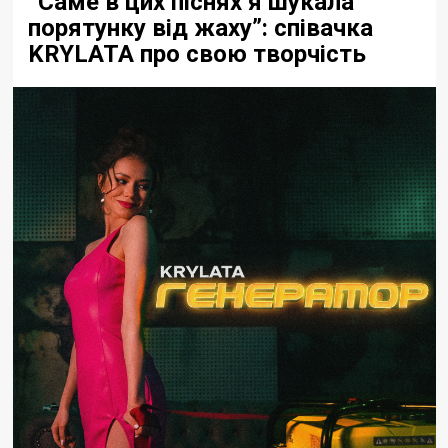
“Саме в цих піснях я шукала
порятунку від жаху”: співачка
KRYLATA про свою творчість