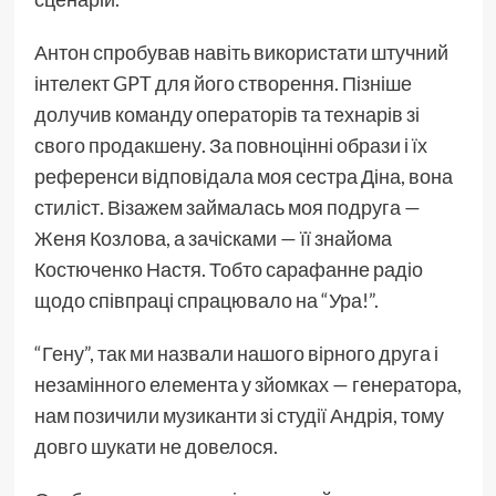
Антон спробував навіть використати штучний
інтелект GPT для його створення. Пізніше
долучив команду операторів та технарів зі
свого продакшену. За повноцінні образи і їх
референси відповідала моя сестра Діна, вона
стиліст. Візажем займалась моя подруга —
Женя Козлова, а зачісками — її знайома
Костюченко Настя. Тобто сарафанне радіо
щодо співпраці спрацювало на “Ура!”.
“Гену”, так ми назвали нашого вірного друга і
незамінного елемента у зйомках — генератора,
нам позичили музиканти зі студії Андрія, тому
довго шукати не довелося.