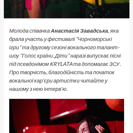
Молода співачка
Анастасія Завадська
, яка
брала участь у фестивалі “
Чорноморські
ігри
” та другому сезоні вокального талант-
шоу “
Голос країни
. Діти” наразі випускає пісні
під псевдонімом KRYLATA та допомагає ЗСУ.
Про творчість, благодійність та початок
вокальної карʼєри артистки читайте у
нашому з нею інтервʼю.