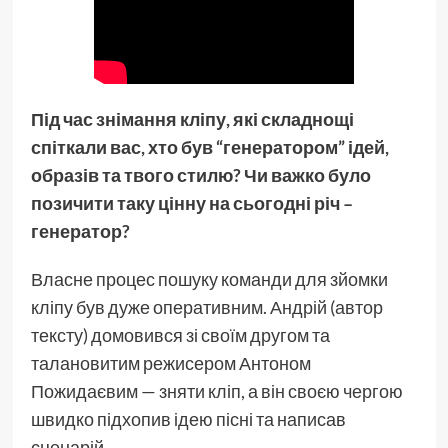
Під час знімання кліпу, які складнощі
спіткали вас, хто був “генератором” ідей,
образів та твого стилю? Чи важко було
позичити таку цінну на сьогодні річ –
генератор?
Власне процес пошуку команди для зйомки
кліпу був дуже оперативним. Андрій (автор
тексту) домовився зі своїм другом та
талановитим режисером Антоном
Пожидаєвим — зняти кліп, а він своєю чергою
швидко підхопив ідею пісні та написав
сценарій.