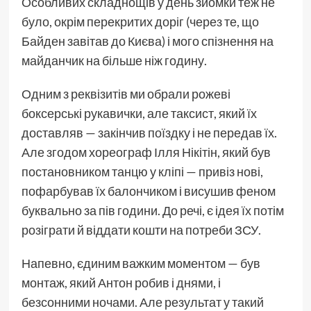
Особливих складнощів у день зйомки теж не
було, окрім перекритих доріг (через те, що
Байден завітав до Києва) і мого спізнення на
майданчик на більше ніж годину.
Одним з реквізитів ми обрали рожеві
боксерські рукавички, але таксист, який їх
доставляв — закінчив поїздку і не передав їх.
Але згодом хореограф Ілля Нікітін, який був
постановником танцю у кліпі — привіз нові,
пофарбував їх балончиком і висушив феном
буквально за пів години. До речі, є ідея їх потім
розіграти й віддати кошти на потреби ЗСУ.
Напевно, єдиним важким моментом — був
монтаж, який Антон робив і днями, і
безсонними ночами. Але результат у такий