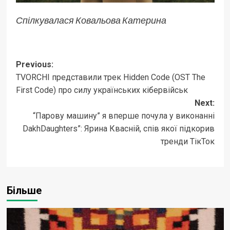
Спілкувалася Ковальова Катерина
Post
Previous:
TVORCHI представили трек Hidden Code (OST The
navigation
First Code) про силу українських кібервійськ
Next:
“Парову машину” я вперше почула у виконанні
DakhDaughters”: Ярина Квасній, спів якої підкорив
тренди ТікТок
Більше