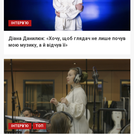
ІНТЕРВ'Ю
Діана Данилюк: «Хочу, щоб глядач не лише почув
мою музику, а й відчув її»
ІНТЕРВ'Ю
ТОП