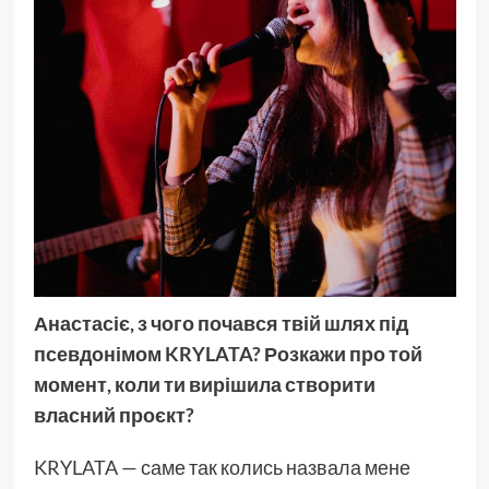
Анастасіє, з чого почався твій шлях під
псевдонімом KRYLATA? Розкажи про той
момент, коли ти вирішила створити
власний проєкт?
KRYLATA — саме так колись назвала мене