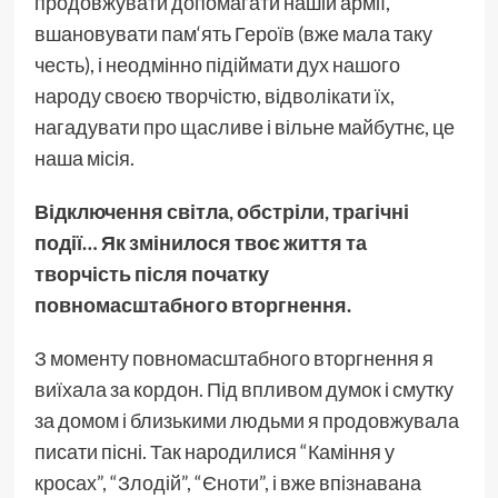
продовжувати допомагати нашій армії,
вшановувати пам‘ять Героїв (вже мала таку
честь), і неодмінно підіймати дух нашого
народу своєю творчістю, відволікати їх,
нагадувати про щасливе і вільне майбутнє, це
наша місія.
Відключення світла, обстріли, трагічні
події… Як змінилося твоє життя та
творчість після початку
повномасштабного вторгнення.
З моменту повномасштабного вторгнення я
виїхала за кордон. Під впливом думок і смутку
за домом і близькими людьми я продовжувала
писати пісні. Так народилися “Каміння у
кросах”, “Злодій”, “Єноти”, і вже впізнавана