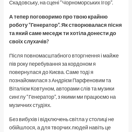
Скадовську, на сцені “Чорноморських Ігор”.
А тепер поговоримо про твою крайню
роботу “Генератор”. Як створювалася пісня
та який саме меседж ти хотіла донести до
своїх слухачів?
Після повномасштабного вторгнення і майже
пів року перебування за кордоном я
повернулася до Києва. Саме тоді я
познайомилася з Андрієм Парфеновим та
Віталієм Ковтуном, авторами слів та музики
синглу “Генератор”, з якими ми працюємо на
музичних студіях.
Без вибухів і відключень світла у столиці не
обійшлося, а для творчих людей навіть це