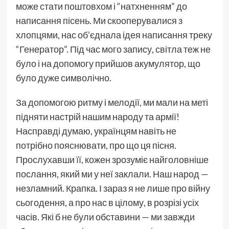
може стати поштовхом і “натхненням” до
написання пісень. Ми скооперувалися з
хлопцями, нас об’єднала ідея написання треку
“Генератор”. Під час мого запису, світла теж не
було і на допомогу прийшов акумулятор, що
було дуже символічно.
За допомогою ритму і мелодії, ми мали на меті
підняти настрій нашим народу та армії!
Насправді думаю, українцям навіть не
потрібно пояснювати, про що ця пісня.
Прослухавши її, кожен зрозуміє найголовніше
послання, який ми у неї заклали. Наш народ —
незламний. Крапка. І зараз я не лише про війну
сьогодення, а про нас в цілому, в розрізі усіх
часів. Які б не були обставини — ми завжди