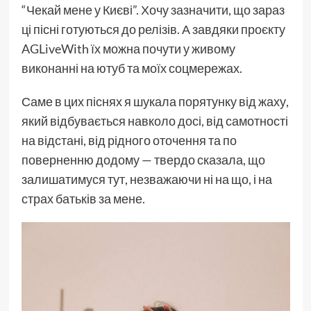
“Чекай мене у Києві”. Хочу зазначити, що зараз
ці пісні готуються до релізів. А завдяки проєкту
AGLiveWith їх можна почути у живому
виконанні на ютуб та моїх соцмережах.
Саме в цих піснях я шукала порятунку від жаху,
який відбувається навколо досі, від самотності
на відстані, від рідного оточення та по
поверненню додому — твердо сказала, що
залишатимуся тут, незважаючи ні на що, і на
страх батьків за мене.