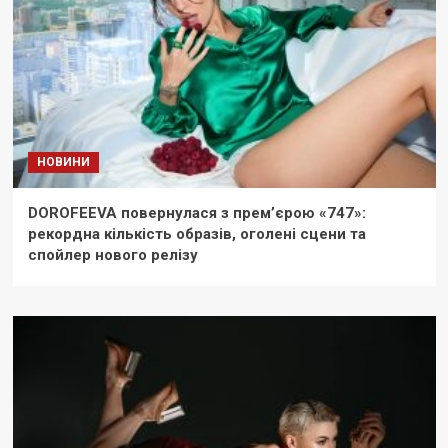
НОВИНИ
DOROFEEVA повернулася з прем’єрою «747»:
рекордна кількість образів, оголені сцени та
спойлер нового релізу