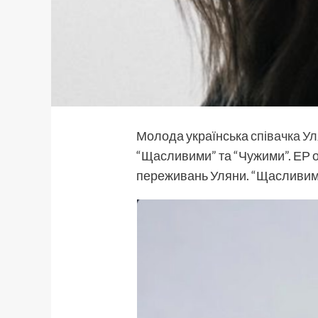
Молода українська
співачка
Ул
“Щасливими” та “Чужими”. ЕР о
переживань Уляни. “Щасливими