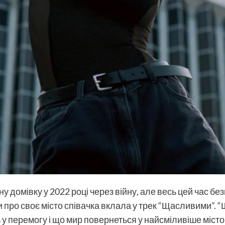
 домівку у 2022 році через війну, але весь цей час б
ди про своє місто співачка вклала у трек “Щасливими”
ь у перемогу і що мир повернеться у найсміливіше місто