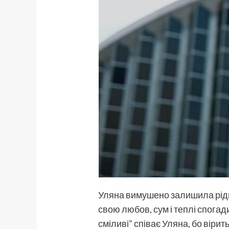
Уляна вимушено залишила рідну
свою любов, сум і теплі спога
сміливі” співає Уляна, бо вірит