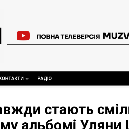
КОНТАКТИ
РАДІО
вжди стають сміли
ому альбомі Уляни