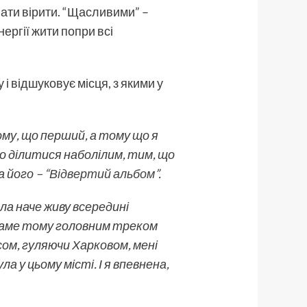
вати вірити. “Щасливими” –
ергії жити попри всі
 і відшуковує місця, з якими у
ому, що перший, а тому що я
то ділитися наболілим, тим, що
а його –
“Відвертий альбом”
.
ла наче живу всередині
 “Саме тому головним треком
ом, гуляючи Харковом, мені
 у цьому місті. І я впевнена,