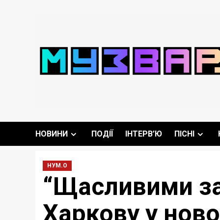
Перейти
до
вмісту
НОВИНИ
ПОДІЇ
ІНТЕРВ’Ю
ПІСНІ
НУМ.О
“Щасливими за
Харкову у нов