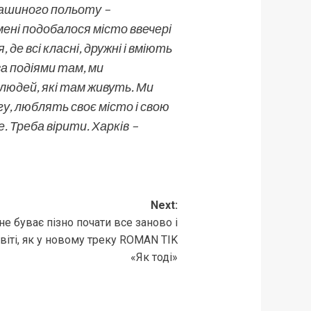
пташиного польоту –
мені подобалося місто ввечері
де всі класні, дружні і вміють
а подіями там, ми
людей, які там живуть. Ми
огу, люблять своє місто і свою
е. Треба вірити. Харків –
Next:
не буває пізно почати все заново і
світі, як у новому треку ROMAN TIK
«Як тоді»