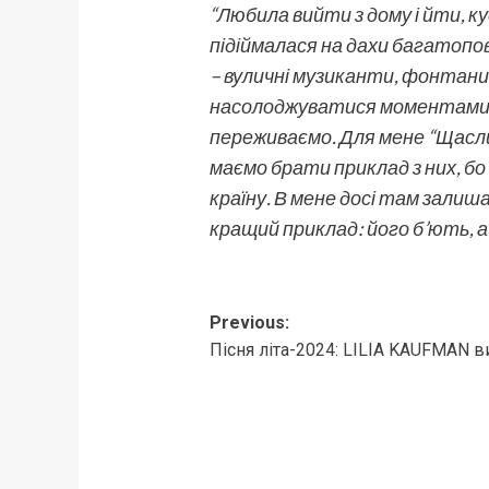
“Любила вийти з дому і йти, к
підіймалася на дахи багатопов
– вуличні музиканти, фонтани, 
насолоджуватися моментами жи
переживаємо. Для мене “Щасли
маємо брати приклад з них, бо 
країну. В мене досі там залишаю
кращий приклад: його б’ють, а
Post
Previous:
Пісня літа-2024: LILIA KAUFMAN в
navigation