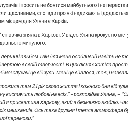
слухачів і просить не боятися майбутнього і не переста
ули щасливими, спогади про які надихають і додають ен
им місцем для
Уляни
є Харків.
півачка зняла в Харкові. У відео Уляна крокує по місту
недавнього минулого.
 перший альбом. І він для мене особливий навіть не т
ідвертою в своїй творчості. В цих піснях хотіла прос
мої слухачі це відчули. Мені це вдалося, тож, і назвал
 прожила там 21 рік свого життя і кожного дня відчува
ому вистачить любові на всіх.” – розповідає Уляна, –
ий я присвятила Харкову, який я безмежно люблю. Час
сіх мешканців. Ось така дружня і тепла атмосфера була
шої перемоги.”