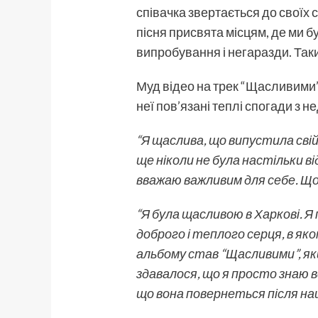
співачка звертається до своїх 
пісня присвята місцям, де ми б
випробування і негаразди. Так
Муд відео на трек “Щасливими” с
неї пов’язані теплі спогади з 
“Я щаслива, що випустила свій
ще ніколи не була настільки в
вважаю важливим для себе. Щоб 
“Я була щасливою в Харкові. Я
доброго і теплого серця, в як
альбому став “Щасливими”, як
здавалося, що я просто знаю в
що вона повернеться після на