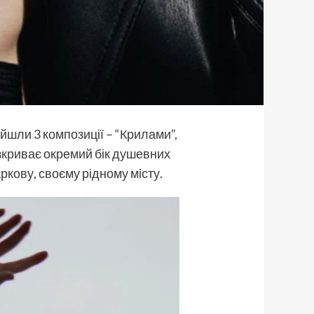
йшли 3 композиції – “Крилами”,
зкриває окремий бік душевних
ркову, своєму рідному місту.