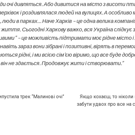
уди очі дивляться. Або дивитися на місто з висоти 
ерхівок і роздивлялася людей на вулицях. А особливо 
люди в парках… Наче Харків – це одна велика компанія, 
ття. Сьогодні Харкову важко, вся Україна слідкує з
вими” – це можливість підтримати моє рідне місто і 
навіть зараз вони зібрані і позитивні, вірять в перем
ться рідні, і ми всією сім’єю віримо, що все буде добр
 він не здається. Продовжує жити і створювати.”
ипустила трек “Малинові очі”
Якщо кохаєш, то ніколи 
забути удвох про все на 