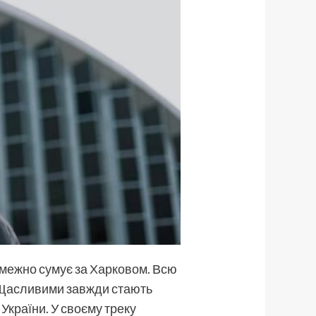
езмежно сумує за Харковом. Всю
. “Щасливими завжди стають
 України. У своєму треку