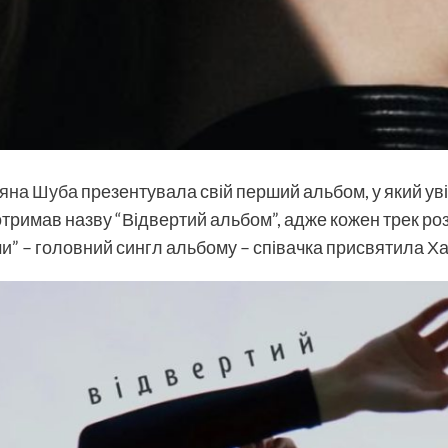
яна Шуба
презентувала свій перший альбом, у який уві
тримав назву “Відвертий альбом”, адже кожен трек ро
” – головний сингл альбому – співачка присвятила Ха