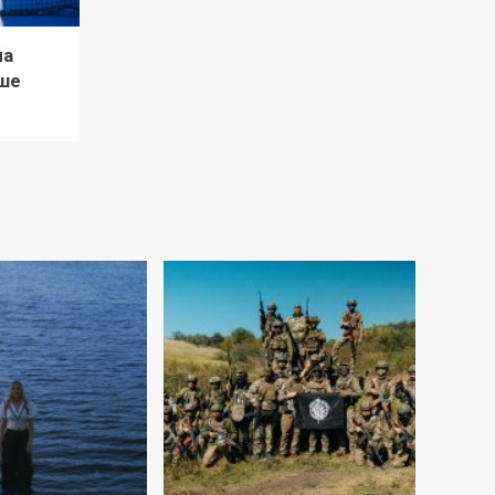
ла
ше