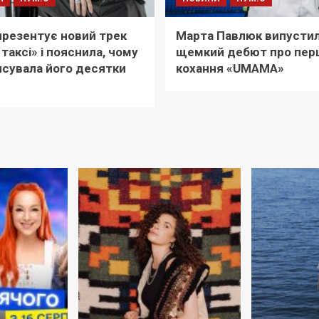
i презентує новий трек
Марта Павлюк випусти
 таксі» і пояснила, чому
щемкий дебют про пер
сувала його десятки
кохання «UМАМА»