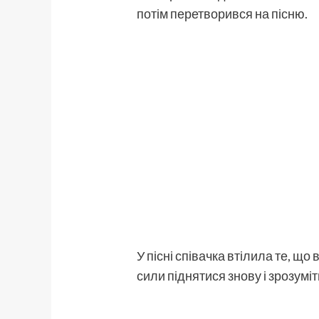
потім перетворився на пісню.
У пісні співачка втілила те, що
сили піднятися знову і зрозуміт