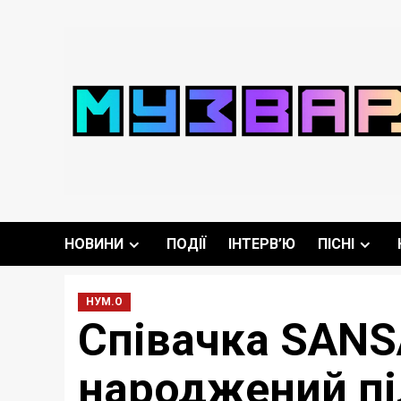
Перейти
до
вмісту
НОВИНИ
ПОДІЇ
ІНТЕРВ’Ю
ПІСНІ
НУМ.О
Співачка SANS
народжений пі