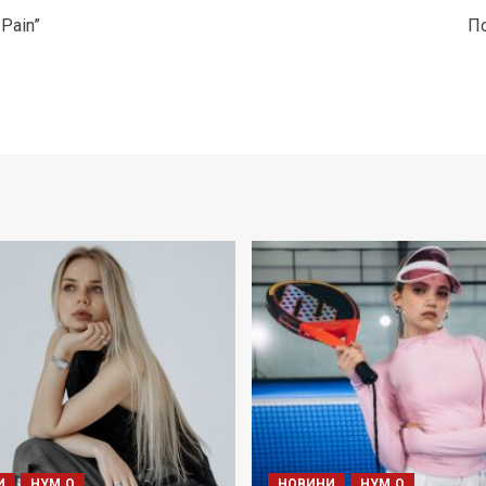
 Pain”
По
И
НУМ.О
НОВИНИ
НУМ.О