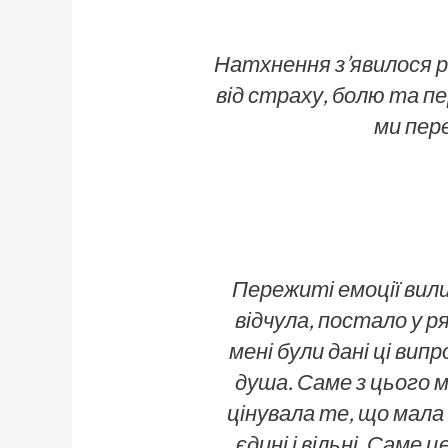
Натхнення з’явилося 
від страху, болю та п
ми пере
Пережиті емоції вилил
відчула, постало у ря
мені були дані ці випр
душа. Саме з цього 
цінувала те, що мала 
єдині і вільні. Саме 