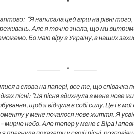
раптово:
“Я написала цей вірш на рівні того,
ереживань. Але я точно знала, що ми витрима
можемо. Бо маю віру в Україну, в наших захи
ися в слова на папері, все те, що співачка 
дках пісні:
“Ця пісня вдихнула в мене нове ж
обування, щоб я відчула в собі силу. Це і є мої 
моменту у мене почалося нове життя. Я усві
– мирне небо. Але тепер у мене є Віра і впе
це я прагнула показати у своїй пісні, розпові