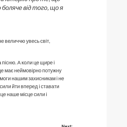
о боляче від того, що я
не величчю увесь світ,
пісню. А коли це щире і
 це має неймовірно потужну
омоги нашим захисникам і не
є сили йти вперед і ставати
це наше місце сили і
Next: