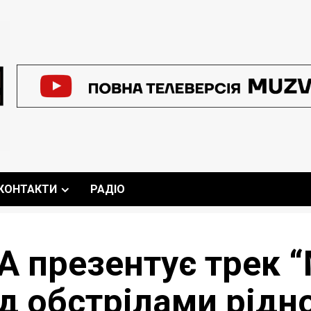
КОНТАКТИ
РАДІО
A презентує трек “
д обстрілами рідно