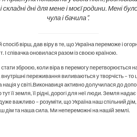
 складні дні для мене і моєї родини. Мені бул
чула і бачила”.
спосіб вірш, дав віру в те, що Україна переможе і огор
т. І співачка оновилася разом із своєю країною.
стати зброєю, коли віра в перемогу перетворюється на 
а внутрішні переживання виливаються у творчість – то
ша нація у світі.Виконавиця активно долучилася до доп
 тут її земля, її рідні, дорогі для неї люди. Земля нада
уже важливо – розуміти, що Україна наш спільний дім, 
ш дім та наша сила. Ми непереможні на нашій землі.