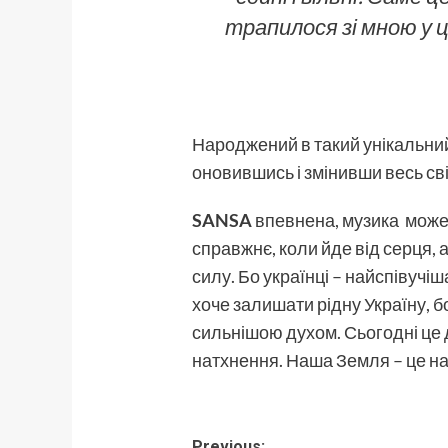
трапилося зі мною у ці
Народжений в такий унікальний 
оновившись і змінивши весь сві
SANSA
впевнена, музика може 
справжнє, коли йде від серця, 
силу. Бо українці – найспівучі
хоче залишати рідну Україну, бо
сильнішою духом. Сьогодні це д
натхнення. Наша Земля – це на
Previous: