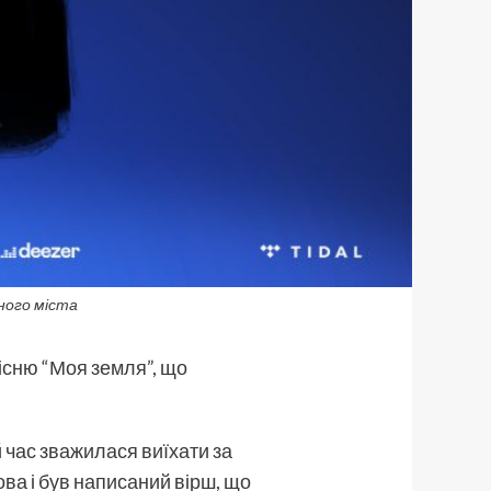
ного міста
існю “Моя земля”, що
й час зважилася виїхати за
ова і був написаний вірш, що