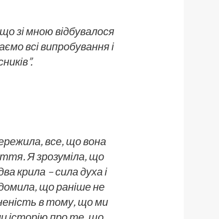
 що зі мною відбувалося
ємо всі випробування і
сників”.
пережила, все, що вона
иття. Я зрозуміла, що
два крила – сила духа і
домила, що раніше не
вненість в тому, що ми
вши історію про те, що