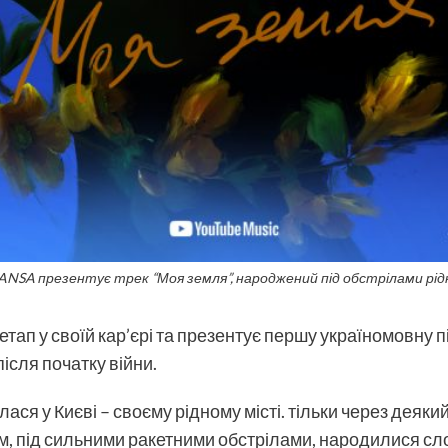
SANSA презентує трек “Моя земля”, народжений під обстрілами рід
тап у своїй кар’єрі та презентує першу україномовну п
після початку війни.
ася у Києві – своєму рідному місті. тільки через деяки
там, під сильними ракетними обстрілами, народилися сл