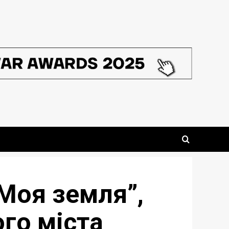
Моя земля”,
го міста