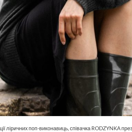
ії ліричних поп-виконавиць, співачка
RODZYNKA
през