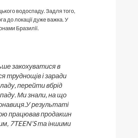
цького водоспаду. Задля того,
а до локації дуже важка. У
онами Бразилії.
ьше закохуватися в
ся труднощів і заради
кладу, перейти вбрід
паду. Ми знали, на що
онавиця.
У результаті
отою працював продакшн
им, 7TEEN’S та іншими