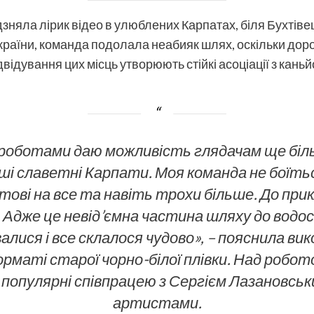
дзняла лірик відео в улюблених Карпатах, біля Бухтіве
країни, команда подолала неабияк шлях, оскільки дорог
ідування цих місць утворюють стійкі асоціації з каньй
и роботами даю можливість глядачам ще біл
аші славетні Карпати. Моя команда не боїть
тові на все та навіть трохи більше. До при
у. Адже це невід’ємна частина шляху до водос
лися і все склалося чудово», – пояснила вик
форматі старої чорно-білої плівки. Над роб
опулярні співпрацею з Сергієм Лазановськ
артистами.