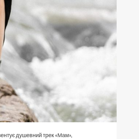
ентує душевний трек «
Мам
»,