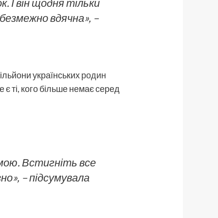
. І він щодня тільки
 безмежно вдячна», –
 мільйони українських
родин
те є ті, кого більше немає серед
амою. Встигніть все
но», – підсумувала