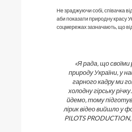
Не зраджуючи собі, співачка ві
аби показати природну красу У
соцмережах зазначають, що відв
«Я рада, що своїм
природу України, у н
гарного кадру ми го
холодну гірську річк
йдемо, тому підготува
лірик відео вийшло у 
PILOTS PRODUCTION, п