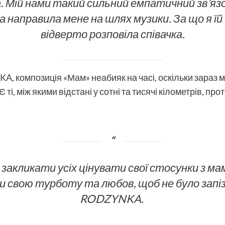
 Мій нами такий сильний емпатичний зв’язок
 направила мене на шлях музики. За що я їй
відверто розповіла співачка.
KA
, композиція «Мам» неабияк на часі, оскільки зараз
 ті, між якими відстані у сотні та тисячі кілометрів, про
у закликати усіх цінувати свої стосунки з м
 свою турботу та любов, щоб не було запіз
RODZYNKA.