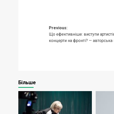
Post
Previous:
Що ефективніше: виступи артистів
navigation
концерти на фронті? — авторська
Більше