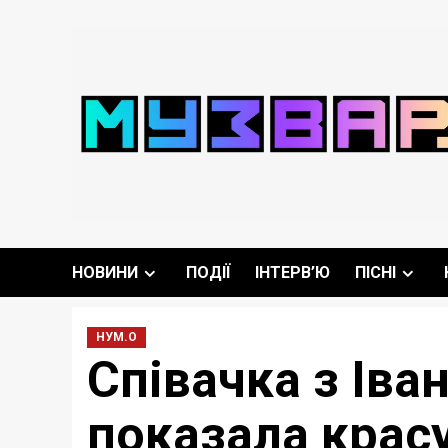
Перейти
до
вмісту
НОВИНИ
ПОДІЇ
ІНТЕРВ’Ю
ПІСНІ
НУМ.О
Співачка з Ів
показала красу