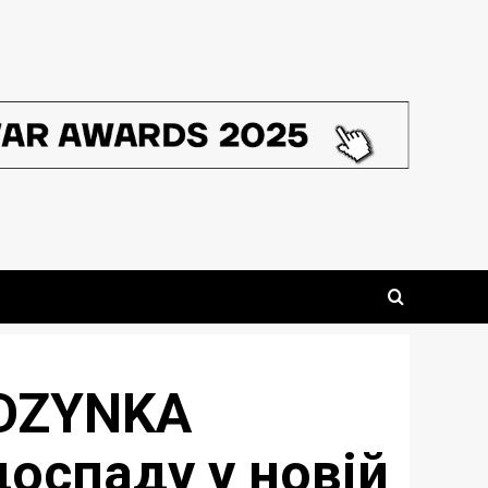
ODZYNKA
доспаду у новій