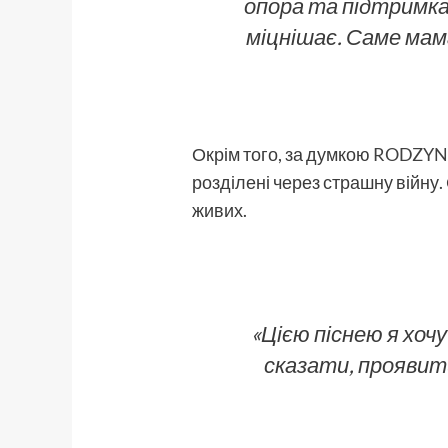
опора та підтримка.
міцнішає. Саме мама
Окрім того, за думкою
RODZYN
розділені через страшну війну. Є
живих.
«Цією піснею я хоч
сказати, проявити