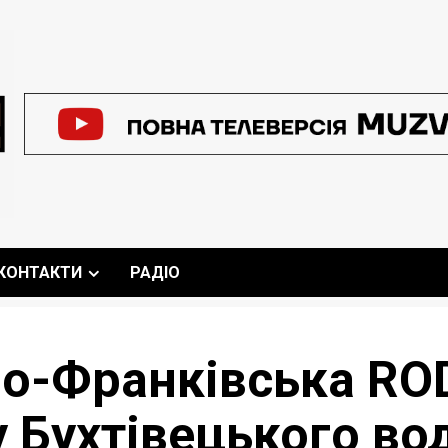
КОНТАКТИ
РАДІО
ано-Франківська R
 Бухтівецького во