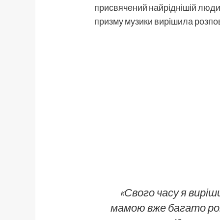
присвячений найріднішій люди
призму музики вирішила розпов
«Свого часу я виріш
мамою вже багато рок