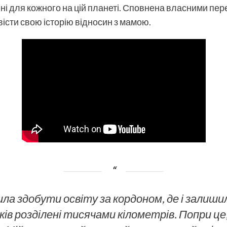
ні для кожного на цій планеті. Сповнена власними пе
істи свою історію відносин з мамою.
ила здобути освіту за кордоном, де і залиши
ів розділені тисячами кілометрів. Попри це,