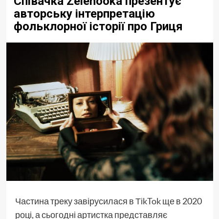
Співачка Zelenooka презентує
авторську інтерпретацію
фольклорної історії про Гриця
Частина треку завірусилася в
ТіkTok
ще в 2020
році, а сьогодні артистка представляє