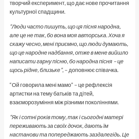
творчий
експеримент
, що дає нове прочитання
культурної спадщини.
“Люди часто пишуть, що ця пісня народна,
але це не так, бо вона моя авторська. Хоча я
скажу чесно, мені приємно, що люди думають,
що це народне надбання, отже в мене вийшло
написати гарну пісню, бо народна пісня – це
щось рідне, близьке”
, – доповнює співачка.
“Ой говорила мені мамо” – це рефлексія
артистки на тему батьків та дітей,
взаєморозуміння між різними поколіннями.
“Як і сотні років тому, так і сьогодні матері
переживають за своїх дочок, дають їм
настанови та попереджають заздалегідь. Це