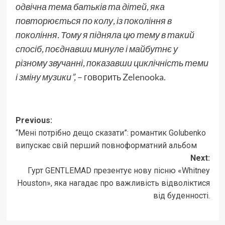
одвічна тема батьків та дітей, яка
повторюється по колу, із покоління в
покоління. Тому я підняла цю тему в такий
спосіб, поєднавши минуле і майбутнє у
різному звучанні, показавши циклічність теми
і зміну музики”,
– говорить
Zelenooka
.
Post
Previous:
“Мені потрібно дещо сказати”: романтик Golubenko
navigation
випускає свій перший повноформатний альбом
Next:
Гурт GENTLEMAD презентує нову пісню «Whitney
Houston», яка нагадає про важливість відволіктися
від буденності.