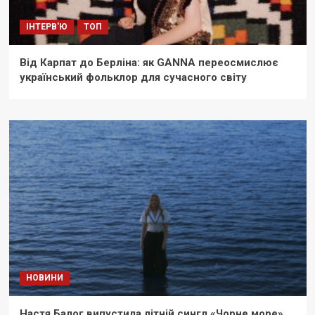
ІНТЕРВ'Ю
ТОП
Від Карпат до Берліна: як GANNA переосмислює
український фольклор для сучасного світу
НОВИНИ
Настя Балог випустила літній сингл «Чорне море»