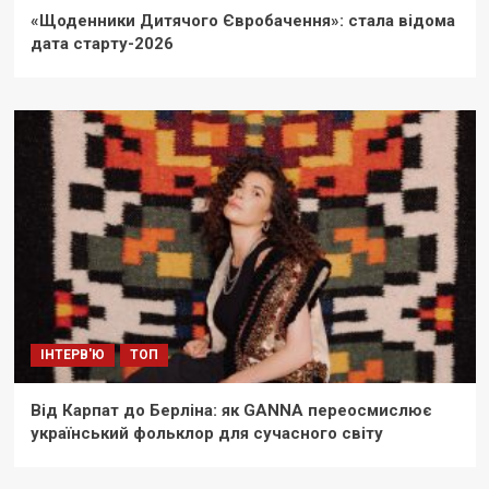
«Щоденники Дитячого Євробачення»: стала відома
дата старту-2026
ІНТЕРВ'Ю
ТОП
Від Карпат до Берліна: як GANNA переосмислює
український фольклор для сучасного світу