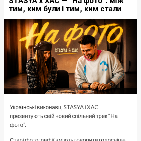
STASYA x XAC — “На фото”: між
тим, ким були і тим, ким стали
Українські виконавці
STASYA
і
XAC
презентують свій новий спільний трек “На
фото”.
Старі фотографії вміють говорити голосніше