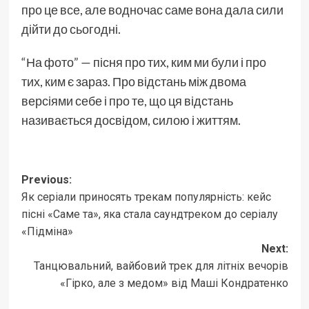
про це все, але водночас саме вона дала сили
дійти до сьогодні.
“На фото” — пісня про тих, ким ми були і про
тих, ким є зараз. Про відстань між двома
версіями себе і про те, що ця відстань
називається досвідом, силою і життям.
Post
Previous:
Як серіали приносять трекам популярність: кейс
navigation
пісні «Саме та», яка стала саундтреком до серіалу
«Підміна»
Next:
Танцювальний, вайбовий трек для літніх вечорів
«Гірко, але з медом» від Маші Кондратенко