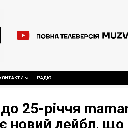
КОНТАКТИ
РАДІО
: до 25-річчя mama
ає новий лейбл, що