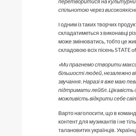
перетворитися на культурний
спільнотою через високоякісні 
І одним із таких творчих прод
складатиметься з виконавці різни
може змінюватись, тобто це ж
складовою всіх пісень STATE of
«Ми прагнемо створити макси
більшості людей, незалежно ві
звучання. Наразі я вже маю пе
підтримати лейбл. Цікавість 
можливість відкрити себе світ
Варто наголосити, що в команд
контент для музикантів і не тіл
талановитих українців. Українц