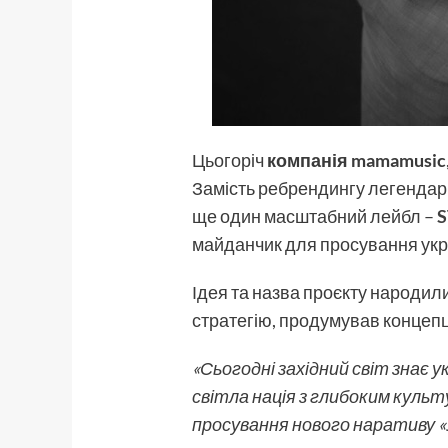
Цьогоріч
компанія mamamusic
Замість ребрендингу легендарн
ще один масштабний лейбл –
S
майданчик для просування украї
Ідея та назва проєкту народили
стратегію, продумував концепці
«Сьогодні західний світ знає 
світла нація з глибоким культ
просування нового наративу «У