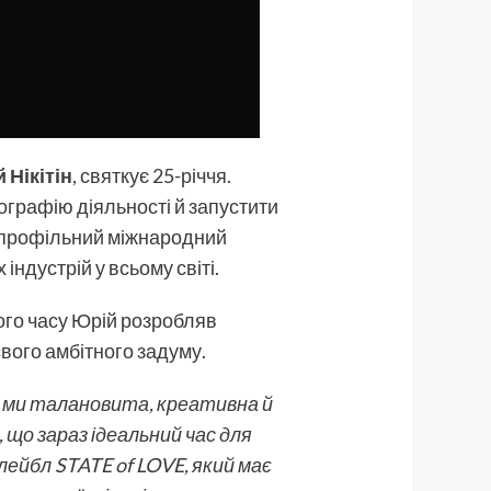
 Нікітін
,
святкує 25-річчя.
ографію діяльності й запустити
топрофільний міжнародний
ндустрій у всьому світі.
ього часу Юрій розробляв
свого амбітного задуму.
що ми талановита, креативна й
 що зараз ідеальний час для
лейбл STATE of LOVE, який має