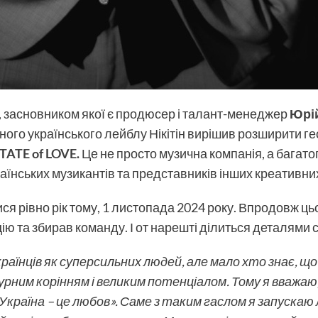
, засновником якої є продюсер і талант-менеджер
Юрій
ого українського лейблу Нікітін вирішив розширити ге
TATE of LOVE
.
Це не просто музична компанія, а бага
нських музикантів та представників інших креативних і
ся рівно рік тому, 1 листопада 2024 року. Впродовж ц
ю та збирав команду. І от нарешті ділиться деталями 
українців як суперсильних людей, але мало хто знає, 
урним корінням і великим потенціалом. Тому я вважаю,
країна – це любов». Саме з таким гаслом я запускаю 