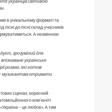
тя українців світовою
ін.
име в унікальному форматі та
д пісні до пісні склад учасників
ормуватиметься. А незмінною
укт, зрозумілий для
 впізнаване українське
ї розваг, які готові
огти музикантам отримати
ітових сценах, корисний
гатомільйонного ком’юніті
«Україна – це любов». А тим