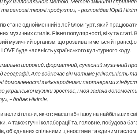
 рух із глобальною метою. Метою змінити сприйнят
та сенсові творчі продукти», – розповідає Юрій Нікіт
уктів стане однойменний з лейблом гурт, який працюват
х музичних стилів. Рівня популярності, віку та статі. Ві
ивий музичний організм, що розвиватиметься й трансф
 LOVE буде наявність українського культурного коду.
мально широкий, форматний, сучасний музичний прод
д географії. Але водночас він матиме унікальність та
вні домовленості з міжнародними партнерами з індустрі
до української музики зростає, і моя задача допом
у», – додає Нікітін.
и великі плани, як-от: масштабні шоу на найбільших св
ьки. А також гучні колаборації та, головне, побудова ба
ів, об’єднаних спільними цінностями та єдиним гаслом 