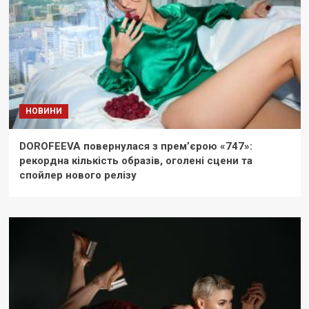
НОВИНИ
DOROFEEVA повернулася з прем’єрою «747»:
рекордна кількість образів, оголені сцени та
спойлер нового релізу