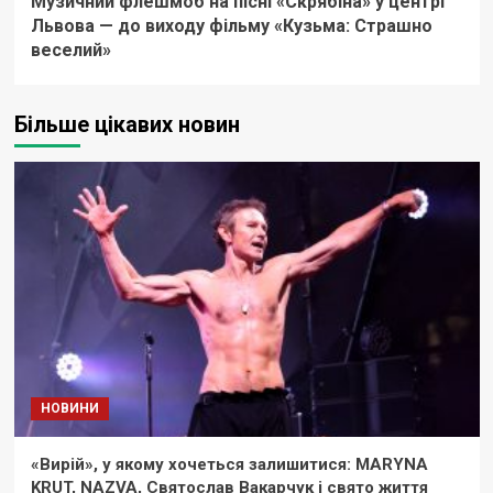
Музичний флешмоб на пісні «Скрябіна» у центрі
Львова — до виходу фільму «Кузьма: Страшно
веселий»
Більше цікавих новин
НОВИНИ
«Вирій», у якому хочеться залишитися: MARYNA
KRUT, NAZVA, Святослав Вакарчук і свято життя