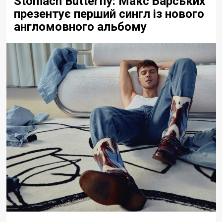
Stomach Butterfly: Макс Барських
презентує перший сингл із нового
англомовного альбому