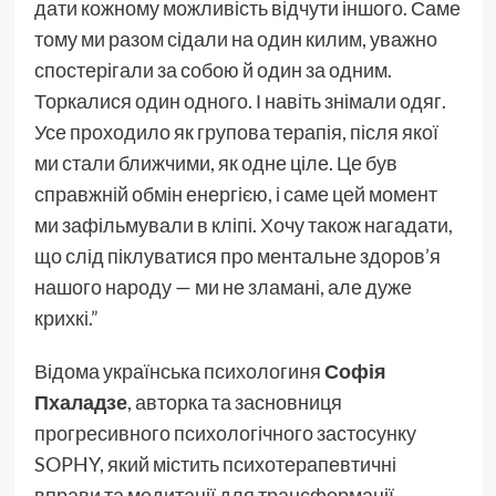
дати кожному можливість відчути іншого. Саме
тому ми разом сідали на один килим, уважно
спостерігали за собою й один за одним.
Торкалися один одного. І навіть знімали одяг.
Усе проходило як групова терапія, після якої
ми стали ближчими, як одне ціле. Це був
справжній обмін енергією, і саме цей момент
ми зафільмували в кліпі. Хочу також нагадати,
що слід піклуватися про ментальне здоров’я
нашого народу — ми не зламані, але дуже
крихкі.”
Відома українська психологиня
Софія
Пхаладзе
, авторка та засновниця
прогресивного психологічного застосунку
SOPHY, який містить психотерапевтичні
вправи та медитації для трансформації