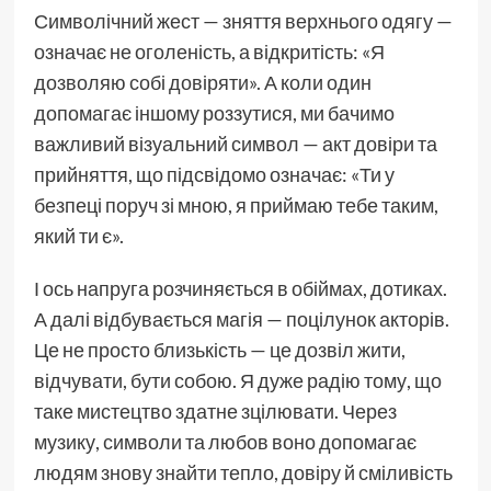
Символічний жест — зняття верхнього одягу —
означає не оголеність, а відкритість: «Я
дозволяю собі довіряти». А коли один
допомагає іншому роззутися, ми бачимо
важливий візуальний символ — акт довіри та
прийняття, що підсвідомо означає: «Ти у
безпеці поруч зі мною, я приймаю тебе таким,
який ти є».
І ось напруга розчиняється в обіймах, дотиках.
А далі відбувається магія — поцілунок акторів.
Це не просто близькість — це дозвіл жити,
відчувати, бути собою. Я дуже радію тому, що
таке мистецтво здатне зцілювати. Через
музику, символи та любов воно допомагає
людям знову знайти тепло, довіру й сміливість