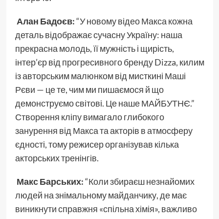
Алан Бадоєв:
“У новому відео Макса кожна
деталь відображає сучасну Україну: наша
прекрасна молодь, її мужність і щирість,
інтер’єр від прогресивного бренду Dizza, килим
із авторським малюнком від мисткині Маші
Рєви — це те, чим ми пишаємося й що
демонструємо світові. Це наше МАЙБУТНЄ.”
Створення кліпу вимагало глибокого
занурення від Макса та акторів в атмосферу
єдності, тому режисер організував кілька
акторських тренінгів.
Макс Барських:
“Коли збираєш незнайомих
людей на знімальному майданчику, де має
виникнути справжня «спільна хімія», важливо