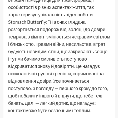
особистості в різних аспектах життя, так
характеризує унікальність відеороботи
Stomach Butterfly: “На очах глядача
розгортається подорож від ізоляції до довіри:
темрява в кімнаті змінюється яскравим світлом
і близькістю. Травми війни, насильства, втрат
будують невидимі стіни, що закривають серце,
і тут ми бачимо сміливість поступово
відкриватися знову й довіряти. Це нагадує
психологічні групові тренінги, спрямовані на
відновлення довіри. Усе починається
поступово: з погляду — першого кроку до того,
щоб побачити іншого й відчути, що тебе теж
бачать. Далі — легкий дотик, що нагадує:
контакт може бути безпечним і теплим.