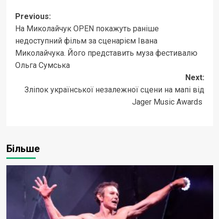
Post
Previous:
На Миколайчук OPEN покажуть раніше
navigation
недоступний фільм за сценарієм Івана
Миколайчука. Його представить муза фестивалю
Ольга Сумська
Next:
Зліпок української незалежної сцени на мапі від
Jager Music Awards
Більше