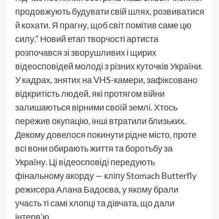
продовжують будувати свій шлях, розвиватися
й кохати. Я прагну, щоб світ помітив саме цю
силу.” Новий етап творчості артиста
розпочався зі зворушливих і щирих
відеосповідей молоді з різних куточків України.
У кадрах, знятих на VHS-камери, зафіксовано
відкритість людей, які протягом війни
залишаються вірними своїй землі. Хтось
пережив окупацію, інші втратили близьких.
Декому довелося покинути рідне місто, проте
всі вони обирають життя та боротьбу за
Україну. Ці відеосповіді передують
фінальному акорду — кліпу Stomach Butterfly
режисера Алана Бадоєва, у якому брали
участь ті самі хлопці та дівчата, що дали
інтерв’ю.