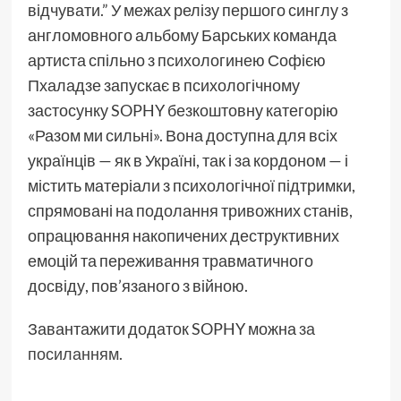
відчувати.” У межах релізу першого синглу з
англомовного альбому Барських команда
артиста спільно з психологинею Софією
Пхаладзе запускає в психологічному
застосунку SOPHY безкоштовну категорію
«Разом ми сильні». Вона доступна для всіх
українців — як в Україні, так і за кордоном — і
містить матеріали з психологічної підтримки,
спрямовані на подолання тривожних станів,
опрацювання накопичених деструктивних
емоцій та переживання травматичного
досвіду, пов’язаного з війною.
Завантажити додаток SOPHY можна
за
посиланням.