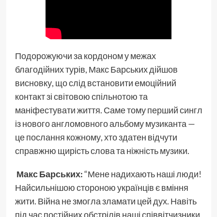
Подорожуючи за кордоном у межах
благодійних турів, Макс Барських дійшов
висновку, що слід встановити емоційний
контакт зі світовою спільнотою та
маніфестувати життя. Саме тому перший сингл
із нового англомовного альбому музиканта —
це послання кожному, хто здатен відчути
справжню щирість слова та ніжність музики.
Макс Барських:
“Мене надихають наші люди!
Найсильнішою стороною українців є вміння
жити. Війна не змогла зламати цей дух. Навіть
під час постійних обстрілів наші співвітчизники