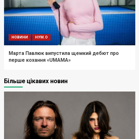
НОВИНИ
НУМ.О
Марта Павлюк випустила щемкий дебют про
перше кохання «UМАМА»
Більше цікавих новин