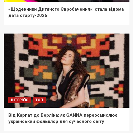
«Щоденники Дитячого Євробачення»: стала відома
дата старту-2026
ІНТЕРВ'Ю
ТОП
Від Карпат до Берліна: як GANNA переосмислює
український фольклор для сучасного світу