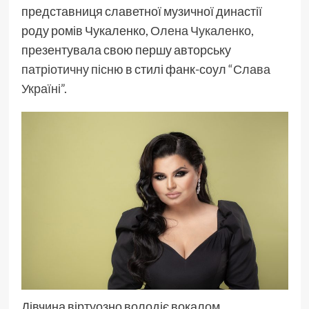
представниця славетної музичної династії
роду ромів Чукаленко,
Олена Чукаленко
,
презентувала свою першу авторську
патріотичну пісню
в стилі фанк-соул
“Слава
Україні”
.
Дівчина віртуозно володіє вокалом,