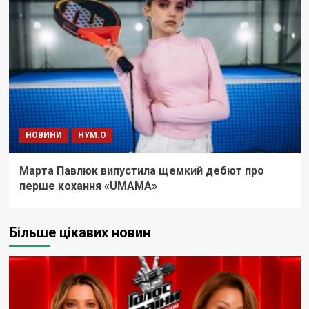
НОВИНИ
НУМ.О
Марта Павлюк випустила щемкий дебют про
перше кохання «UМАМА»
Більше цікавих новин