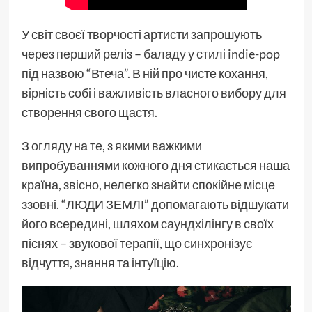
У світ своєї творчості артисти запрошують
через перший реліз –
баладу
у стилі indie-pop
під назвою “Втеча”. В ній про чисте кохання,
вірність собі і важливість власного вибору для
створення свого щастя.
З огляду на те, з якими важкими
випробуваннями кожного дня стикається наша
країна, звісно, нелегко знайти спокійне місце
ззовні. “ЛЮДИ ЗЕМЛІ” допомагають відшукати
його всередині, шляхом саундхілінгу в своїх
піснях – звукової терапії, що синхронізує
відчуття, знання та інтуїцію.