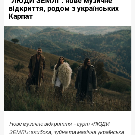
“ЛЮДИ ЗЕМЛІ”: нове музичне
відкриття, родом з українських
Карпат
Нове музичне відкриття –
гурт «ЛЮДИ
ЗЕМЛІ»
: глибока, чуйна та магічна українська