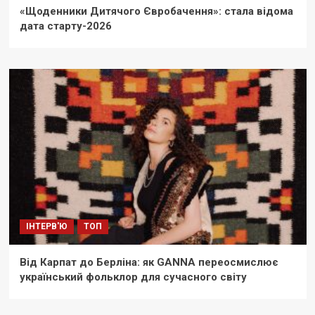
«Щоденники Дитячого Євробачення»: стала відома
дата старту-2026
ІНТЕРВ'Ю
ТОП
Від Карпат до Берліна: як GANNA переосмислює
український фольклор для сучасного світу