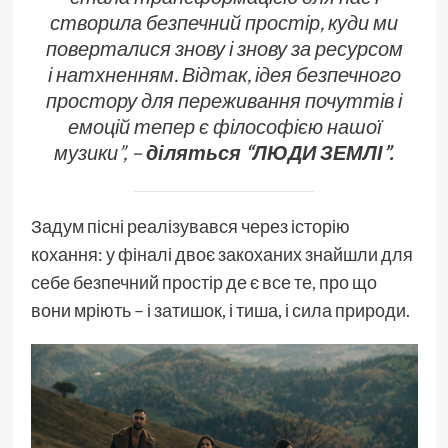
створила безпечний простір, куди ми
поверталися знову і знову за ресурсом
і натхненням. Відтак, ідея безпечного
простору для переживання почуттів і
емоцій тепер є філософією нашої
музики”, –
діляться “ЛЮДИ ЗЕМЛІ”.
Задум пісні реалізувався через історію
кохання: у фіналі двоє закоханих знайшли для
себе безпечний простір де є все те, про що
вони мріють – і затишок, і тиша, і сила природи.