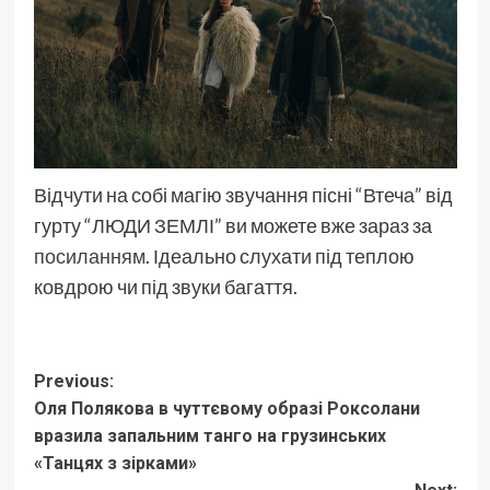
Відчути на собі магію звучання пісні “Втеча” від
гурту “ЛЮДИ ЗЕМЛІ” ви можете вже зараз за
посиланням
. Ідеально слухати під теплою
ковдрою чи під звуки багаття.
Post
Previous:
Оля Полякова в чуттєвому образі Роксолани
navigation
вразила запальним танго на грузинських
«Танцях з зірками»