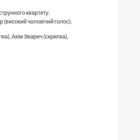
струнного квартету.
 (високий чоловічий голос).
ка), Акім Зварич (скрипка),