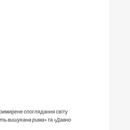
примирене споглядання світу
ить вишукана рима
» та «
Давно