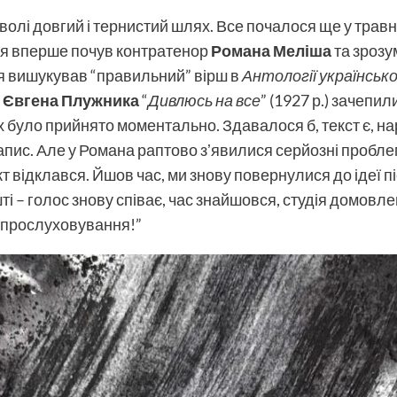
доволі довгий і тернистий шлях. Все почалося ще у травн
я вперше почув контратенор
Романа Меліша
та зрозу
 я вишукував “правильний” вірш в
Антології української
и
Євгена Плужника
“
Дивлюсь на все
” (1927 р.) зачепи
х було прийнято моментально. Здавалося б, текст є, на
апис. Але у Романа раптово зʼявилися серйозні пробле
 відклався. Йшов час, ми знову повернулися до ідеї пі
шті – голос знову співає, час знайшовся, студія домовл
 прослуховування!”