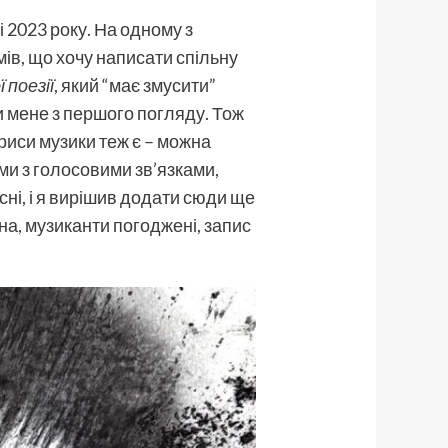
і 2023 року. На одному з
мів, що хочу написати спільну
 поезії
, який “має змусити”
ли мене з першого погляду. Тож
риси музики теж є – можна
ми з голосовими зв’язками,
сні, і я вирішив додати сюди ще
ена, музиканти погоджені, запис