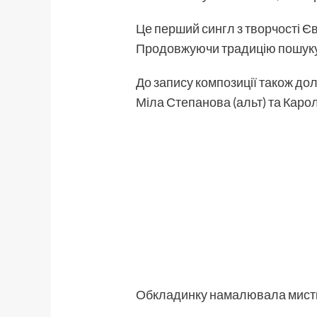
Це перший сингл з творчості Є
Продовжуючи традицію пошуку н
До запису композиції також дол
Міла Степанова (альт) та Карол
Обкладинку намалювала мист