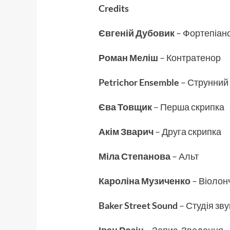
Credits
Євгеній Дубовик
– Фортепіан
Роман Меліш
– Контратенор
Petrichor Ensemble
– Струнний 
Єва Товщик
– Перша скрипка
Акім Зварич
– Друга скрипка
Міла Степанова
– Альт
Кароліна Музиченко
– Віолон
Baker Street Sound
– Студія зв
Іван Розін
– Запис, Зведення