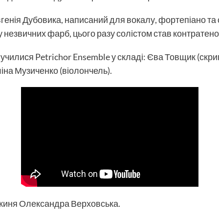
вгенія Дубовика, написаний для вокалу, фортепіано та 
езвичних фарб, цього разу солістом став контратенор
училися Petrichor Ensemble у складі: Єва Товщик (скрип
іна Музиченко (віолончель).
киня Олександра Верховська.