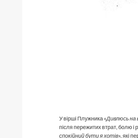
У вірші Плужника
«
Дивлюсь на 
після пережитих втрат, болю і 
спокійний бути я хотів
», які 