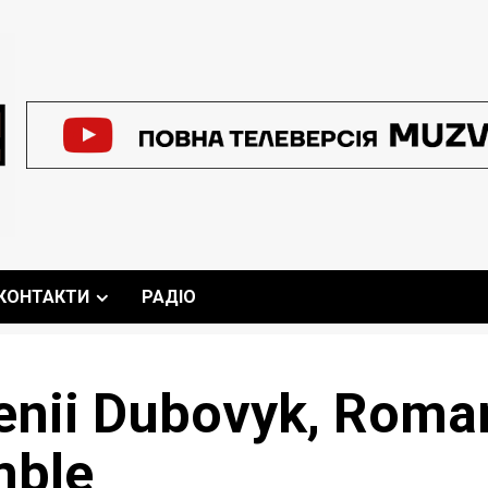
КОНТАКТИ
РАДІО
enii Dubovyk, Roman
mble