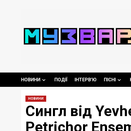
Перейти
до
вмісту
НОВИНИ
ПОДІЇ
ІНТЕРВ’Ю
ПІСНІ
НОВИНИ
Сингл від Yevh
Petrichor Ense