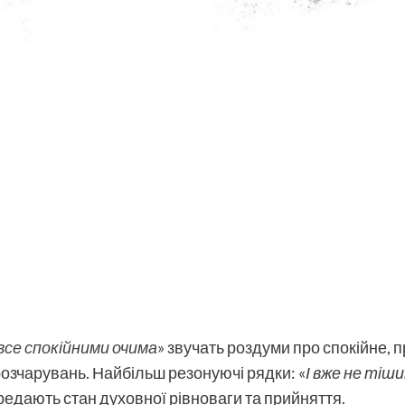
все спокійними очима
»
звучать роздуми про спокійне, 
розчарувань. Найбільш резонуючі рядки: «
І вже не тіш
передають стан духовної рівноваги та прийняття.