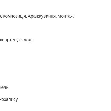
о, Композиція, Аранжування, Монтаж
квартет у складі:
чель
укозапису