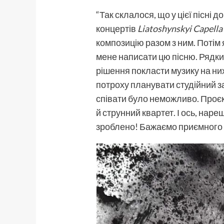
“Так склалося, що у цієї пісні 
концертів
Liatoshynskyi Capella
композицію разом з ним. Потім
мене написати цю пісню. Рядк
рішення покласти музику на ни
потроху планувати студійний з
співати було неможливо. Проєкт
й струнний квартет. І ось, наре
зроблено! Бажаємо приємного