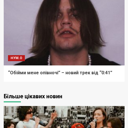
НУМ.О
“Обійми мене опівночі” – новий трек від “0:41”
Більше цікавих новин