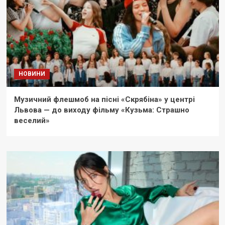
НОВИНИ
Музичний флешмоб на пісні «Скрябіна» у центрі
Львова — до виходу фільму «Кузьма: Страшно
веселий»