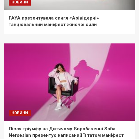
НОВИНИ
FAYA презентувала сингл «Арівідерчі» —
танцювальний маніфест жіночої сили
НОВИНИ
Після тріумфу на Дитячому Євробаченні Sofia
Nersesian презентує написаний її татом маніфест