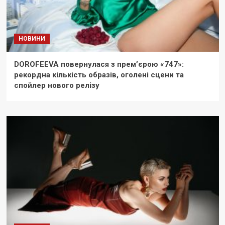
НОВИНИ
DOROFEEVA повернулася з прем’єрою «747»:
рекордна кількість образів, оголені сцени та
спойлер нового релізу