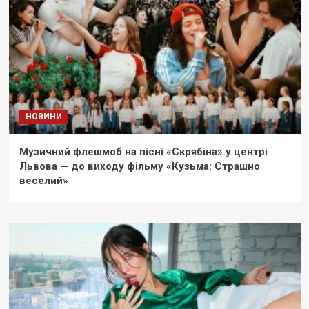
НОВИНИ
Музичний флешмоб на пісні «Скрябіна» у центрі
Львова — до виходу фільму «Кузьма: Страшно
веселий»