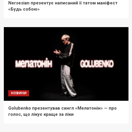
Nersesian презентує написаний її татом маніфест
«Будь собою»
НОВИНИ
Golubenko презентував сингл «Мелатонін» — про
голос, що лікує краще за ліки