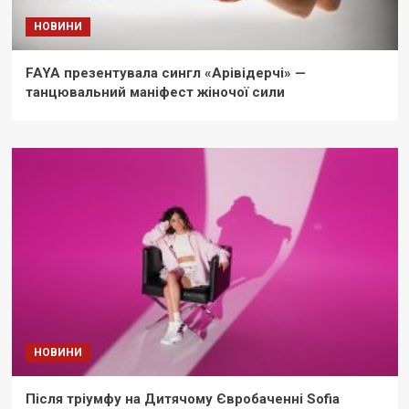
НОВИНИ
FAYA презентувала сингл «Арівідерчі» —
танцювальний маніфест жіночої сили
НОВИНИ
Після тріумфу на Дитячому Євробаченні Sofia