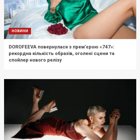
НОВИНИ
DOROFEEVA повернулася з прем’єрою «747»:
рекордна кількість образів, оголені сцени та
спойлер нового релізу