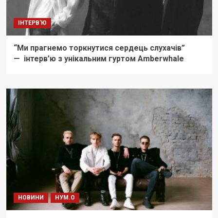
ІНТЕРВ'Ю
“Ми прагнемо торкнутися сердець слухачів”
— інтерв’ю з унікальним гуртом Amberwhale
НОВИНИ
НУМ.О