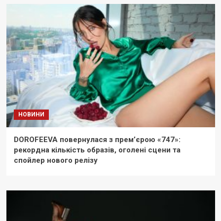
НОВИНИ
DOROFEEVA повернулася з прем’єрою «747»:
рекордна кількість образів, оголені сцени та
спойлер нового релізу