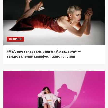
НОВИНИ
FAYA презентувала сингл «Арівідерчі» —
танцювальний маніфест жіночої сили