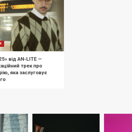
И
 25» від AN-LITE —
аційний трек про
рію, яка заслуговує
го