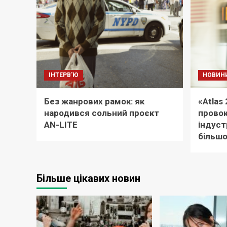
ІНТЕРВ'Ю
НОВИН
Без жанрових рамок: як
«Atlas
народився сольний проєкт
провок
AN-LITE
індуст
більшо
Більше цікавих новин