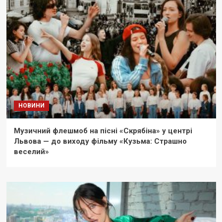
НОВИНИ
Музичний флешмоб на пісні «Скрябіна» у центрі
Львова — до виходу фільму «Кузьма: Страшно
веселий»