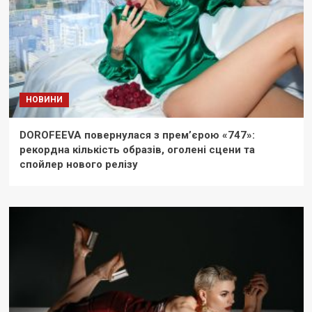
НОВИНИ
DOROFEEVA повернулася з прем’єрою «747»:
рекордна кількість образів, оголені сцени та
спойлер нового релізу