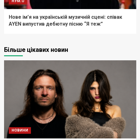
НУМ.О
Нове ім’я на українській музичній сцені: співак
AYEN випустив дебютну пісню “Я теж”
Більше цікавих новин
НОВИНИ