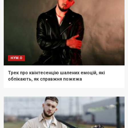
НУМ.О
Трек про квінтесенцію шалених емоцій, які
обпікають, як справжня пожежа