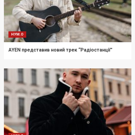
НУМ.О
AYEN представив новий трек “Радіостанції”